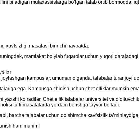
ilini biladigan mutaxassislarga bo’lgan talab ortib bormoqda. iqt
 xavfsizligi masalasi birinchi navbatda.
shuningdek, mamlakat bo’ylab fuqarolar uchun yuqori darajadagi 
ydilar
ri joylashgan kampuslar, umuman olganda, talabalar turar joyi 
qtalariga ega. Kampusga chiqish uchun chet elliklar mumkin em
yaxshi ko’radilar. Chet ellik talabalar universitet va o’qituvchil
olisi turli masalalarda yordam berishga tayyor bo’ladi.
bi, barcha talabalar uchun qo’shimcha xavfsizlik ta’minlaydigan 
shunish ham muhim!