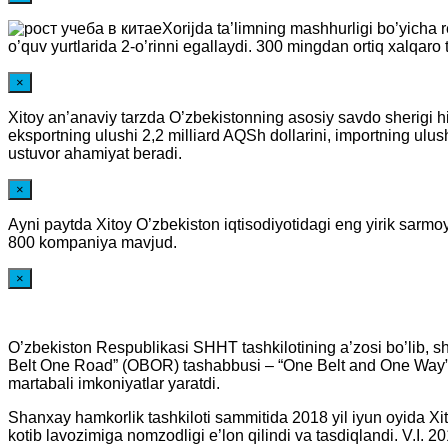
Xorijda ta’limning mashhurligi bo’yicha
o’quv yurtlarida 2-o’rinni egallaydi. 300 mingdan ortiq xalqaro t
×
Xitoy an’anaviy tarzda O’zbekistonning asosiy savdo sherigi his
eksportning ulushi 2,2 milliard AQSh dollarini, importning ulu
ustuvor ahamiyat beradi.
×
Ayni paytda Xitoy O’zbekiston iqtisodiyotidagi eng yirik sarmo
800 kompaniya mavjud.
×
O’zbekiston Respublikasi SHHT tashkilotining a’zosi bo’lib, sh
Belt One Road” (OBOR) tashabbusi – “One Belt and One Way” (“B
martabali imkoniyatlar yaratdi.
Shanxay hamkorlik tashkiloti sammitida 2018 yil iyun oyida 
kotib lavozimiga nomzodligi e’lon qilindi va tasdiqlandi. V.I.