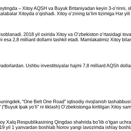
 reytingda – Xitoy AQSH va Buyuk Britaniyadan keyin 3-o’rinni, 
alabalar Xitoyda o’qishadi. Xitoy o’zining ta’lim tizimiga Har yil
oblanadi. 2018 yil oxirida Xitoy va O’zbekiston o’rtasidagi tovar
shi esa 2,8 milliard dollarni tashkil etadi. Mamlakatimiz Xitoy 
yadorlardan. Ushbu investitsiyalar hajmi 7,8 milliard AQSh dolla
uningdek, “One Belt One Road” iqtisodiy rivojlanish tashabbusi 
uyuk Ipak yo’li” ni tiklash) O’zbekistonga kiritilgan Xitoy sa
Xitoy Xalq Respublikasining Qingdao shahrida bo’lib o’tgan uc
 2019 yil 1 yanvardan boshlab Norov yangi lavozimda ishlay boshl