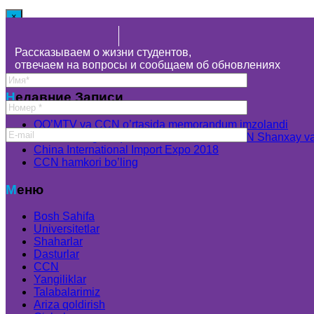
×
Bepul maslahat arizasini qoldiring
Рассказываем о жизни студентов,
Оставьте заявку для бесплатной консультации
отвечаем на вопросы и сообщаем об обновлениях
Недавние Записи
OO’MTV va CCN o’rtasida memorandum imzolandi
Kasb-hunarga o’qitish markazi vakillari CCN Shanxay va 
China International Import Expo 2018
CCN hamkori bo’ling
ЗАКРЫТЬ
Меню
Bosh Sahifa
Bosh Sahifa
Universitetlar
Universitetlar
Shaharlar
Universitetlar ro’yhati
Dasturlar
Xitoyda grantlar
CCN
CCN Grantlari
Yangiliklar
Universitet yo’nalishlari
Talabalarimiz
Xitoyning Top 600 Universiteti
Ariza qoldirish
Nostrifikatsiya