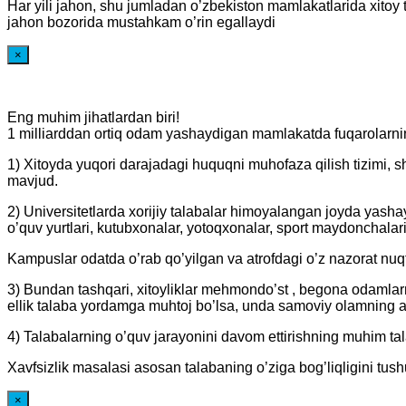
Har yili jahon, shu jumladan o’zbekiston mamlakatlarida xitoy t
jahon bozorida mustahkam o’rin egallaydi
×
Eng muhim jihatlardan biri!
1 milliarddan ortiq odam yashaydigan mamlakatda fuqarolarning
1) Xitoyda yuqori darajadagi huquqni muhofaza qilish tizimi, 
mavjud.
2) Universitetlarda xorijiy talabalar himoyalangan joyda yasha
o’quv yurtlari, kutubxonalar, yotoqxonalar, sport maydonchala
Kampuslar odatda o’rab qo’yilgan va atrofdagi o’z nazorat nu
3) Bundan tashqari, xitoyliklar mehmondo’st , begona odamlarni 
ellik talaba yordamga muhtoj bo’lsa, unda samoviy olamning ah
4) Talabalarning o’quv jarayonini davom ettirishning muhim tala
Xavfsizlik masalasi asosan talabaning o’ziga bog’liqligini tu
×