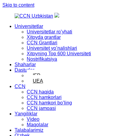
Skip to content
Universitetlar
Universitetlar ro’yhati
Xitoyda grantlar
CCN Grantlari
Universitet yo’nalishlari
Xitoyning Top 600 Universiteti
Nostrifikatsiya
Shaharlar
Dasturlar
IFP
UEA
CCN
CCN haqida
CCN hamkorlari
CCN hamkori bo’ling
CCN jamoasi
Yangiliklar
Video
Maqolalar
Talabalarimiz
Oʻzbek