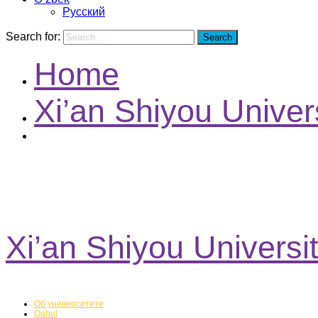
Русский
Search for:
Search
Home
Xi’an Shiyou Univers
Talabalar
Xi’an Shiyou Universit
Talabalar
Об университете
Qabul