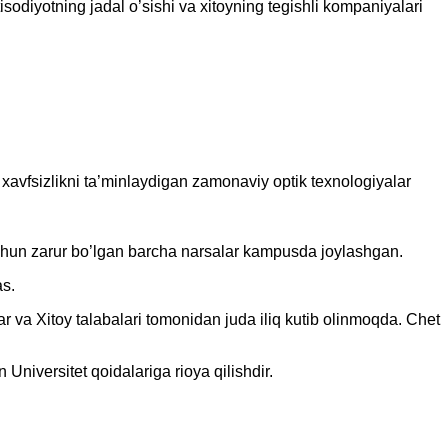
isodiyotning jadal o’sishi va xitoyning tegishli kompaniyalari
xavfsizlikni ta’minlaydigan zamonaviy optik texnologiyalar
uchun zarur bo’lgan barcha narsalar kampusda joylashgan.
as.
ar va Xitoy talabalari tomonidan juda iliq kutib olinmoqda. Chet
Universitet qoidalariga rioya qilishdir.