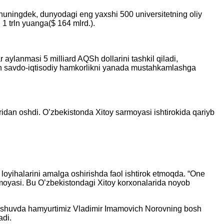
shuningdek, dunyodagi eng yaxshi 500 universitetning oliy
i 1 trln yuanga($ 164 mlrd.).
 aylanmasi 5 milliard AQSh dollarini tashkil qiladi,
bilan savdo-iqtisodiy hamkorlikni yanada mustahkamlashga
ridan oshdi. O’zbekistonda Xitoy sarmoyasi ishtirokida qariyb
loyihalarini amalga oshirishda faol ishtirok etmoqda. “One
rmoyasi. Bu O’zbekistondagi Xitoy korxonalarida noyob
hrashuvda hamyurtimiz Vladimir Imamovich Norovning bosh
adi.