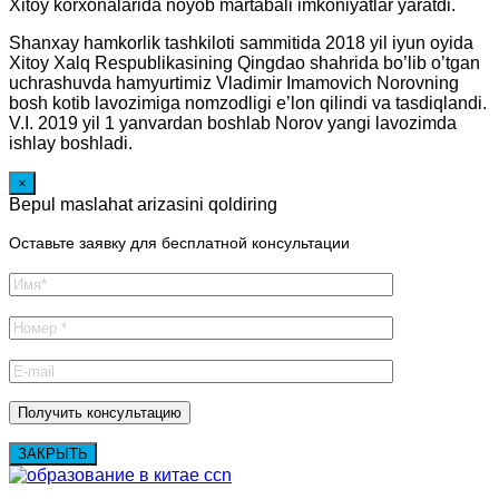
Xitoy korxonalarida noyob martabali imkoniyatlar yaratdi.
Shanxay hamkorlik tashkiloti sammitida 2018 yil iyun oyida
Xitoy Xalq Respublikasining Qingdao shahrida bo’lib o’tgan
uchrashuvda hamyurtimiz Vladimir Imamovich Norovning
bosh kotib lavozimiga nomzodligi e’lon qilindi va tasdiqlandi.
V.I. 2019 yil 1 yanvardan boshlab Norov yangi lavozimda
ishlay boshladi.
×
Bepul maslahat arizasini qoldiring
Оставьте заявку для бесплатной консультации
ЗАКРЫТЬ