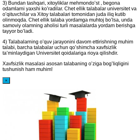
3) Bundan tashqari, xitoyliklar mehmondo’st , begona
odamlarni yaxshi ko’radilar. Chet ellik talabalar universitet va
o’qituvchilar va Xitoy talabalari tomonidan juda iliq kutib
olinmoqda. Chet ellik talaba yordamga muhtoj bo’lsa, unda
samoviy olamning aholisi turli masalalarda yordam berishga
tayyor bo’ladi.
4) Talabalarning o’quv jarayonini davom ettirishning muhim
talabi, barcha talabalar uchun qo’shimcha xavfsizlik
ta’minlaydigan Universitet qoidalariga rioya qilishdir.
Xavfsizlik masalasi asosan talabaning o’ziga bog’liqligini
tushunish ham muhim!
×