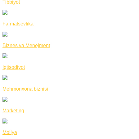
Tibbiyot
Farmatsevtika
Biznes va Menejment
Iqtisodiyot
Mehmonxona biznisi
Marketing
Moliya