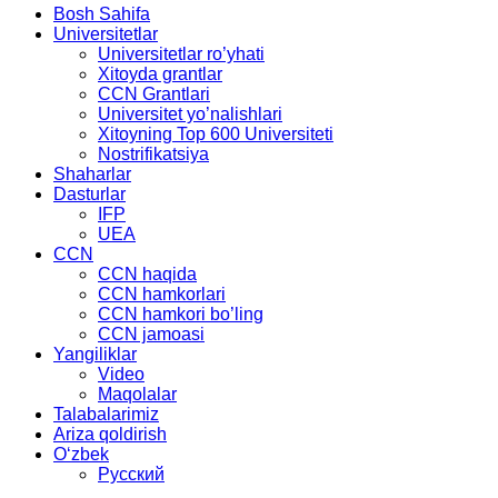
Bosh Sahifa
Universitetlar
Universitetlar ro’yhati
Xitoyda grantlar
CCN Grantlari
Universitet yo’nalishlari
Xitoyning Top 600 Universiteti
Nostrifikatsiya
Shaharlar
Dasturlar
IFP
UEA
CCN
CCN haqida
CCN hamkorlari
CCN hamkori bo’ling
CCN jamoasi
Yangiliklar
Video
Maqolalar
Talabalarimiz
Ariza qoldirish
Oʻzbek
Русский