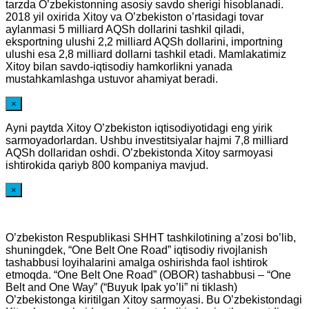
tarzda O’zbekistonning asosiy savdo sherigi hisoblanadi.
2018 yil oxirida Xitoy va O’zbekiston o’rtasidagi tovar
aylanmasi 5 milliard AQSh dollarini tashkil qiladi,
eksportning ulushi 2,2 milliard AQSh dollarini, importning
ulushi esa 2,8 milliard dollarni tashkil etadi. Mamlakatimiz
Xitoy bilan savdo-iqtisodiy hamkorlikni yanada
mustahkamlashga ustuvor ahamiyat beradi.
×
Ayni paytda Xitoy O’zbekiston iqtisodiyotidagi eng yirik
sarmoyadorlardan. Ushbu investitsiyalar hajmi 7,8 milliard
AQSh dollaridan oshdi. O’zbekistonda Xitoy sarmoyasi
ishtirokida qariyb 800 kompaniya mavjud.
×
O’zbekiston Respublikasi SHHT tashkilotining a’zosi bo’lib,
shuningdek, “One Belt One Road” iqtisodiy rivojlanish
tashabbusi loyihalarini amalga oshirishda faol ishtirok
etmoqda. “One Belt One Road” (OBOR) tashabbusi – “One
Belt and One Way” (“Buyuk Ipak yo’li” ni tiklash)
O’zbekistonga kiritilgan Xitoy sarmoyasi. Bu O’zbekistondagi