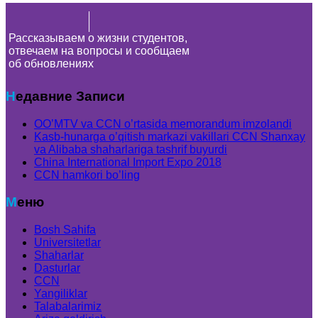
Рассказываем о жизни студентов,
отвечаем на вопросы и сообщаем
об обновлениях
Недавние Записи
OO’MTV va CCN o’rtasida memorandum imzolandi
Kasb-hunarga o’qitish markazi vakillari CCN Shanxay
va Alibaba shaharlariga tashrif buyurdi
China International Import Expo 2018
CCN hamkori bo’ling
Меню
Bosh Sahifa
Universitetlar
Shaharlar
Dasturlar
CCN
Yangiliklar
Talabalarimiz