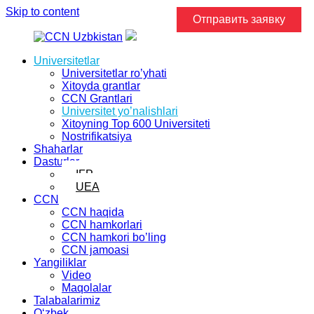
Skip to content
Отправить заявку
Universitetlar
Universitetlar ro’yhati
Xitoyda grantlar
CCN Grantlari
Universitet yo’nalishlari
Xitoyning Top 600 Universiteti
Nostrifikatsiya
Shaharlar
Dasturlar
IFP
UEA
CCN
CCN haqida
CCN hamkorlari
CCN hamkori bo’ling
CCN jamoasi
Yangiliklar
Video
Maqolalar
Talabalarimiz
Oʻzbek