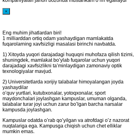
kompaniyalari jahon bozorida mustahkam o’rin egallaydi
×
Eng muhim jihatlardan biri!
1 milliarddan ortiq odam yashaydigan mamlakatda
fuqarolarning xavfsizligi masalasi birinchi navbatda.
1) Xitoyda yuqori darajadagi huquqni muhofaza qilish tizimi,
shuningdek, mamlakat bo’ylab fuqarolar uchun yuqori
darajadagi xavfsizlikni ta’minlaydigan zamonaviy optik
texnologiyalar mavjud.
2) Universitetlarda xorijiy talabalar himoyalangan joyda
yashaydilar
o’quv yurtlari, kutubxonalar, yotoqxonalar, sport
maydonchalari joylashgan kampuslar, umuman olganda,
talabalar turar joyi uchun zarur bo’lgan barcha narsalar
kampusda joylashgan.
Kampuslar odatda o’rab qo’yilgan va atrofdagi o’z nazorat
nuqtalariga ega. Kampusga chiqish uchun chet elliklar
mumkin emas.