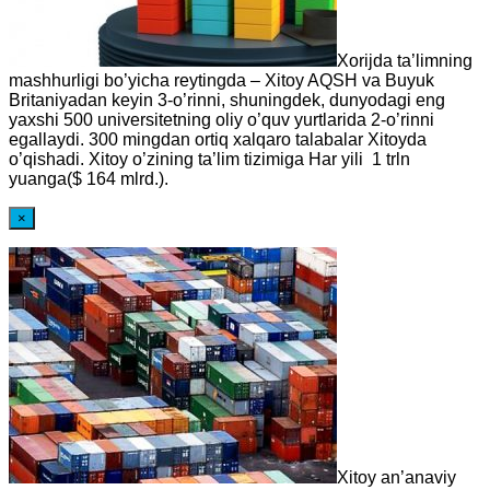
Xorijda ta’limning
mashhurligi bo’yicha reytingda – Xitoy AQSH va Buyuk
Britaniyadan keyin 3-o’rinni, shuningdek, dunyodagi eng
yaxshi 500 universitetning oliy o’quv yurtlarida 2-o’rinni
egallaydi. 300 mingdan ortiq xalqaro talabalar Xitoyda
o’qishadi. Xitoy o’zining ta’lim tizimiga Har yili 1 trln
yuanga($ 164 mlrd.).
×
Xitoy an’anaviy