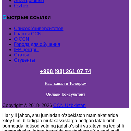
Ariza qoldirish
Oʻzbek
Быстрые ссылки
Список Университетов
Гранты ССN
О ССN
Города для обучения
IFP центры
Статьи
Студенты
+998 (98) 261 07 74
Наш канал в Телеграм
Онлайн Консультант
Copyright © 2018- 2026
CCN Uzbkistan
Har yili jahon, shu jumladan o’zbekiston mamlakatlarida
xitoy tilini biladigan mutaxassislarga bo’lgan talab ortib
bormoqda. iqtisodiyotning jadal o’sishi va xitoyning tegishli