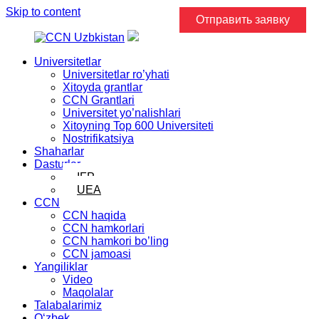
Skip to content
Отправить заявку
Universitetlar
Universitetlar ro’yhati
Xitoyda grantlar
CCN Grantlari
Universitet yo’nalishlari
Xitoyning Top 600 Universiteti
Nostrifikatsiya
Shaharlar
Dasturlar
IFP
UEA
CCN
CCN haqida
CCN hamkorlari
CCN hamkori bo’ling
CCN jamoasi
Yangiliklar
Video
Maqolalar
Talabalarimiz
Oʻzbek