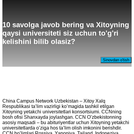
10 savolga javob bering va Xitoyning
qaysi universiteti siz uchun to'g'ri
kelishini bilib olasiz?
Sinovdan o'tish
China Campus Network Uzbekistan – Xitoy Xalq
Respublikasi ta’lim vazirligi ko’magida tashkil etilgan
Xitoyning yetakchi universitetlari konsortsiumi. CCNning
bosh ofisi Shanxayda joylashgan. CCN O’zbekistonning
asosiy maqsadi – bu abituriyentlar uchun Xitoyning yetakchi
universitetlarda o’ziga hos ta’lim olish imkonini berishdir.
CCN bo’limlari Rossiya, Yaponiya, Tailand, Indoneziya,