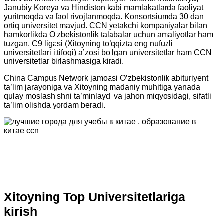
Janubiy Koreya va Hindiston kabi mamlakatlarda faoliyat
yuritmoqda va faol rivojlanmoqda. Konsortsiumda 30 dan
ortiq universitet mavjud. CCN yetakchi kompaniyalar bilan
hamkorlikda O’zbekistonlik talabalar uchun amaliyotlar ham
tuzgan. C9 ligasi (Xitoyning to’qqizta eng nufuzli
universitetlari ittifoqi) a’zosi bo’lgan universitetlar ham CCN
universitetlar birlashmasiga kiradi.
China Campus Network jamoasi O’zbekistonlik abituriyent
ta’lim jarayoniga va Xitoyning madaniy muhitiga yanada
qulay moslashishni ta’minlaydi va jahon miqyosidagi, sifatli
ta’lim olishda yordam beradi.
Xitoyning Top Universitetlariga
kirish