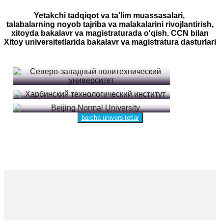
Yetakchi tadqiqot va ta'lim muassasalari,
talabalarning noyob tajriba va malakalarini rivojlantirish,
xitoyda bakalavr va magistraturada o'qish. CCN bilan
Xitoy universitetlarida bakalavr va magistratura dasturlari
SIAN SHIMOLIY POLITEXNIKA UNIVERSITETI
HARBIN TEXNOLOGIYA INSTITUTI
barcha universitetlar
PEKIN PEDAGOGIKA UNIVERSITETI