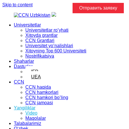
Skip to content
Отправить заявку
Universitetlar
Universitetlar ro’yhati
Xitoyda grantlar
CCN Grantlari
Universitet yo’nalishlari
Xitoyning Top 600 Universiteti
Nostrifikatsiya
Shaharlar
Dasturlar
IFP
UEA
CCN
CCN haqida
CCN hamkorlari
CCN hamkori bo’ling
CCN jamoasi
Yangiliklar
Video
Maqolalar
Talabalarimiz
Oʻzbek