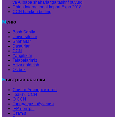
va Alibaba shaharlariga tashrif buyurdi
China International Import Expo 2018
CCN hamkori bo’ling
Меню
Bosh Sahifa
Universitetlar
Shaharlar
Dasturlar
CCN
Yangiliklar
Talabalarimiz
Ariza qoldirish
Oʻzbek
Быстрые ссылки
Список Университетов
Гранты ССN
О ССN
Города для обучения
IFP центры
Статьи