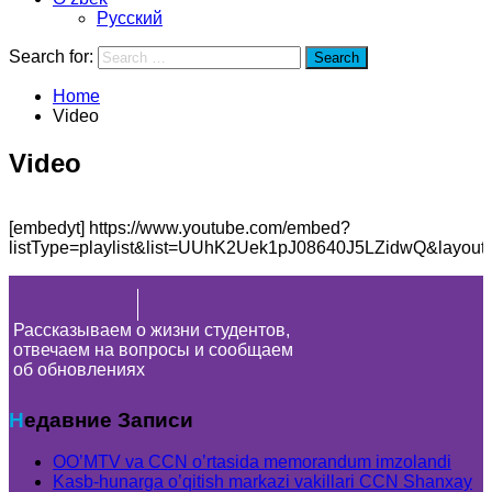
Русский
Search for:
Search
Home
Video
Video
[embedyt] https://www.youtube.com/embed?
listType=playlist&list=UUhK2Uek1pJ08640J5LZidwQ&layout=g
Рассказываем о жизни студентов,
отвечаем на вопросы и сообщаем
об обновлениях
Недавние Записи
OO’MTV va CCN o’rtasida memorandum imzolandi
Kasb-hunarga o’qitish markazi vakillari CCN Shanxay