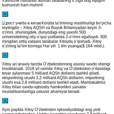
Xavfsizlik masalasi asosan talabaning o’ziga bog’liqligini
tushunish ham muhim!
×
Xorijda ta’limning mashhurligi bo’yicha
reytingda – Xitoy AQSH va Buyuk Britaniyadan keyin 3-
o’rinni, shuningdek, dunyodagi eng yaxshi 500
universitetning oliy o’quv yurtlarida 2-o’rinni egallaydi. 300
mingdan ortiq xalqaro talabalar Xitoyda o’qishadi. Xitoy
o’zining ta’lim tizimiga Har yili 1 trln yuanga($ 164 mlrd.).
×
Xitoy an’anaviy tarzda O’zbekistonning asosiy savdo sherigi
hisoblanadi. 2018 yil oxirida Xitoy va O’zbekiston o’rtasidagi
tovar aylanmasi 5 milliard AQSh dollarini tashkil qiladi,
eksportning ulushi 2,2 milliard AQSh dollarini, importning
ulushi esa 2,8 milliard dollarni tashkil etadi. Mamlakatimiz
Xitoy bilan savdo-iqtisodiy hamkorlikni yanada
mustahkamlashga ustuvor ahamiyat beradi.
×
Ayni paytda Xitoy O’zbekiston iqtisodiyotidagi eng yirik