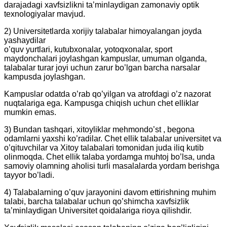
darajadagi xavfsizlikni ta’minlaydigan zamonaviy optik
texnologiyalar mavjud.
2) Universitetlarda xorijiy talabalar himoyalangan joyda
yashaydilar
o’quv yurtlari, kutubxonalar, yotoqxonalar, sport
maydonchalari joylashgan kampuslar, umuman olganda,
talabalar turar joyi uchun zarur bo’lgan barcha narsalar
kampusda joylashgan.
Kampuslar odatda o’rab qo’yilgan va atrofdagi o’z nazorat
nuqtalariga ega. Kampusga chiqish uchun chet elliklar
mumkin emas.
3) Bundan tashqari, xitoyliklar mehmondo’st , begona
odamlarni yaxshi ko’radilar. Chet ellik talabalar universitet va
o’qituvchilar va Xitoy talabalari tomonidan juda iliq kutib
olinmoqda. Chet ellik talaba yordamga muhtoj bo’lsa, unda
samoviy olamning aholisi turli masalalarda yordam berishga
tayyor bo’ladi.
4) Talabalarning o’quv jarayonini davom ettirishning muhim
talabi, barcha talabalar uchun qo’shimcha xavfsizlik
ta’minlaydigan Universitet qoidalariga rioya qilishdir.