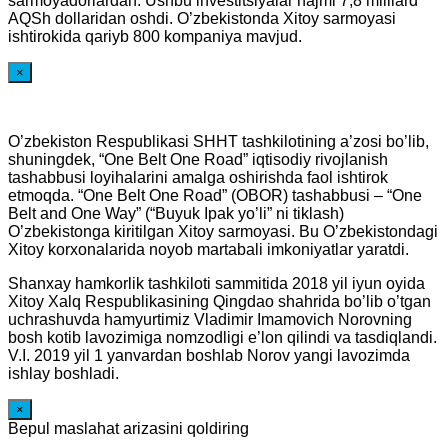
sarmoyadorlardan. Ushbu investitsiyalar hajmi 7,8 milliard
AQSh dollaridan oshdi. O’zbekistonda Xitoy sarmoyasi
ishtirokida qariyb 800 kompaniya mavjud.
×
O’zbekiston Respublikasi SHHT tashkilotining a’zosi bo’lib,
shuningdek, “One Belt One Road” iqtisodiy rivojlanish
tashabbusi loyihalarini amalga oshirishda faol ishtirok
etmoqda. “One Belt One Road” (OBOR) tashabbusi – “One
Belt and One Way” (“Buyuk Ipak yo’li” ni tiklash)
O’zbekistonga kiritilgan Xitoy sarmoyasi. Bu O’zbekistondagi
Xitoy korxonalarida noyob martabali imkoniyatlar yaratdi.
Shanxay hamkorlik tashkiloti sammitida 2018 yil iyun oyida
Xitoy Xalq Respublikasining Qingdao shahrida bo’lib o’tgan
uchrashuvda hamyurtimiz Vladimir Imamovich Norovning
bosh kotib lavozimiga nomzodligi e’lon qilindi va tasdiqlandi.
V.I. 2019 yil 1 yanvardan boshlab Norov yangi lavozimda
ishlay boshladi.
×
Bepul maslahat arizasini qoldiring