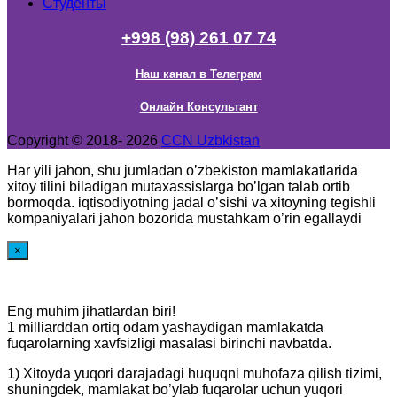
Студенты
+998 (98) 261 07 74
Наш канал в Телеграм
Онлайн Консультант
Copyright © 2018- 2026
CCN Uzbkistan
Har yili jahon, shu jumladan o’zbekiston mamlakatlarida
xitoy tilini biladigan mutaxassislarga bo’lgan talab ortib
bormoqda. iqtisodiyotning jadal o’sishi va xitoyning tegishli
kompaniyalari jahon bozorida mustahkam o’rin egallaydi
×
Eng muhim jihatlardan biri!
1 milliarddan ortiq odam yashaydigan mamlakatda
fuqarolarning xavfsizligi masalasi birinchi navbatda.
1) Xitoyda yuqori darajadagi huquqni muhofaza qilish tizimi,
shuningdek, mamlakat bo’ylab fuqarolar uchun yuqori