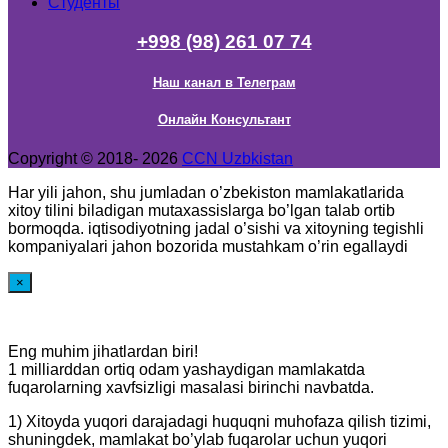
Студенты
+998 (98) 261 07 74
Наш канал в Телеграм
Онлайн Консультант
Copyright © 2018- 2026
CCN Uzbkistan
Har yili jahon, shu jumladan o’zbekiston mamlakatlarida
xitoy tilini biladigan mutaxassislarga bo’lgan talab ortib
bormoqda. iqtisodiyotning jadal o’sishi va xitoyning tegishli
kompaniyalari jahon bozorida mustahkam o’rin egallaydi
×
Eng muhim jihatlardan biri!
1 milliarddan ortiq odam yashaydigan mamlakatda
fuqarolarning xavfsizligi masalasi birinchi navbatda.
1) Xitoyda yuqori darajadagi huquqni muhofaza qilish tizimi,
shuningdek, mamlakat bo’ylab fuqarolar uchun yuqori