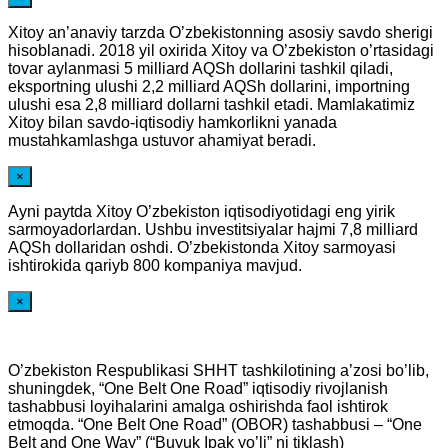
Xitoy an’anaviy tarzda O’zbekistonning asosiy savdo sherigi
hisoblanadi. 2018 yil oxirida Xitoy va O’zbekiston o’rtasidagi
tovar aylanmasi 5 milliard AQSh dollarini tashkil qiladi,
eksportning ulushi 2,2 milliard AQSh dollarini, importning
ulushi esa 2,8 milliard dollarni tashkil etadi. Mamlakatimiz
Xitoy bilan savdo-iqtisodiy hamkorlikni yanada
mustahkamlashga ustuvor ahamiyat beradi.
×
Ayni paytda Xitoy O’zbekiston iqtisodiyotidagi eng yirik
sarmoyadorlardan. Ushbu investitsiyalar hajmi 7,8 milliard
AQSh dollaridan oshdi. O’zbekistonda Xitoy sarmoyasi
ishtirokida qariyb 800 kompaniya mavjud.
×
O’zbekiston Respublikasi SHHT tashkilotining a’zosi bo’lib,
shuningdek, “One Belt One Road” iqtisodiy rivojlanish
tashabbusi loyihalarini amalga oshirishda faol ishtirok
etmoqda. “One Belt One Road” (OBOR) tashabbusi – “One
Belt and One Way” (“Buyuk Ipak yo’li” ni tiklash)