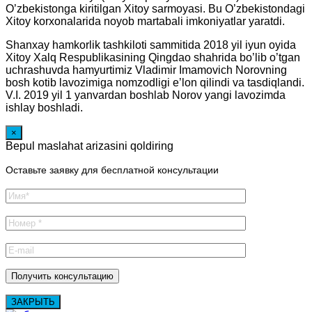
O’zbekistonga kiritilgan Xitoy sarmoyasi. Bu O’zbekistondagi
Xitoy korxonalarida noyob martabali imkoniyatlar yaratdi.
Shanxay hamkorlik tashkiloti sammitida 2018 yil iyun oyida
Xitoy Xalq Respublikasining Qingdao shahrida bo’lib o’tgan
uchrashuvda hamyurtimiz Vladimir Imamovich Norovning
bosh kotib lavozimiga nomzodligi e’lon qilindi va tasdiqlandi.
V.I. 2019 yil 1 yanvardan boshlab Norov yangi lavozimda
ishlay boshladi.
×
Bepul maslahat arizasini qoldiring
Оставьте заявку для бесплатной консультации
ЗАКРЫТЬ