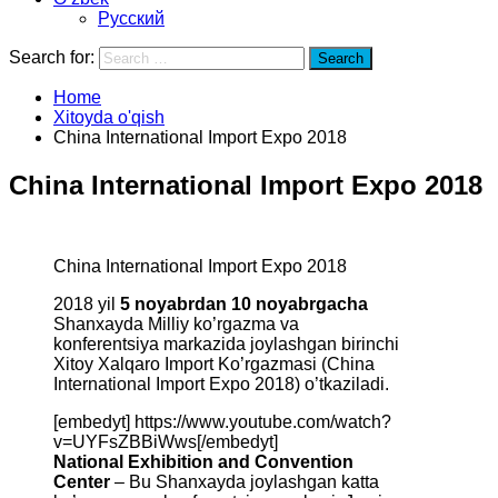
Русский
Search for:
Search
Home
Xitoyda o'qish
China International Import Expo 2018
China International Import Expo 2018
China International Import Expo 2018
2018 yil
5 noyabrdan 10 noyabrgacha
Shanxayda Milliy ko’rgazma va
konferentsiya markazida joylashgan birinchi
Xitoy Xalqaro Import Ko’rgazmasi (China
International Import Expo 2018) o’tkaziladi.
[embedyt] https://www.youtube.com/watch?
v=UYFsZBBiWws[/embedyt]
National Exhibition and Convention
Center
– Bu Shanxayda joylashgan katta