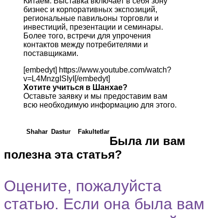
Китаем. Выставка включает в себя зону
бизнес и корпоративных экспозиций,
региональные павильоны торговли и
инвестиций, презентации и семинары.
Более того, встречи для упрочения
контактов между потребителями и
поставщиками.
[embedyt] https://www.youtube.com/watch?
v=L4MnzgISIyI[/embedyt]
Хотите учиться в Шанхае?
Оставьте заявку и мы предоставим вам
всю необходимую информацию для этого.
Shahar
Dastur
Fakultetlar
Была ли вам
полезна эта статья?
Оцените, пожалуйста
статью. Если она была вам