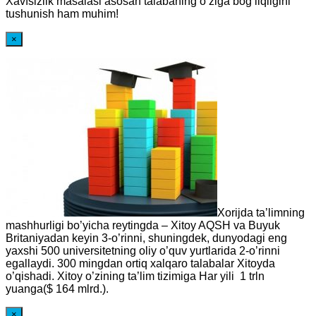
Xavfsizlik masalasi asosan talabaning o’ziga bog’liqligini
tushunish ham muhim!
×
Xorijda ta’limning
mashhurligi bo’yicha reytingda – Xitoy AQSH va Buyuk
Britaniyadan keyin 3-o’rinni, shuningdek, dunyodagi eng
yaxshi 500 universitetning oliy o’quv yurtlarida 2-o’rinni
egallaydi. 300 mingdan ortiq xalqaro talabalar Xitoyda
o’qishadi. Xitoy o’zining ta’lim tizimiga Har yili 1 trln
yuanga($ 164 mlrd.).
×