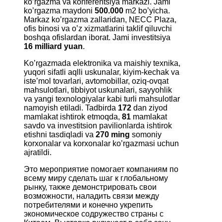
ko’rgazma va konferentsiya markazi. Jami
ko’rgazma maydoni
500.000
m2 bo’yicha.
Markaz ko’rgazma zallaridan, NECC Plaza,
ofis binosi va o’z xizmatlarini taklif qiluvchi
boshqa ofislardan iborat. Jami investitsiya
16 milliard yuan
.
Ko’rgazmada elektronika va maishiy texnika,
yuqori sifatli aqlli uskunalar, kiyim-kechak va
iste’mol tovarlari, avtomobillar, oziq-ovqat
mahsulotlari, tibbiyot uskunalari, sayyohlik
va yangi texnologiyalar kabi turli mahsulotlar
namoyish etiladi. Tadbirda
172
dan ziyod
mamlakat ishtirok etmoqda,
81
mamlakat
savdo va investitsion pavilionlarda ishtirok
etishni tasdiqladi va
270 ming
somoniy
korxonalar va korxonalar ko’rgazmasi uchun
ajratildi.
Это мероприятие помогает компаниям по
всему миру сделать шаг к глобальному
рынку, также демонстрировать свои
возможности, наладить связи между
потребителями и конечно укрепить
экономическое содружество страны с