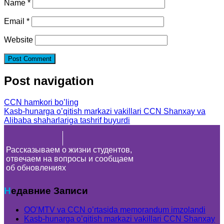
Name
*
Email
*
Website
Post navigation
CCN hamkori bo’ling
Kasb-hunarga o’qitish markazi vakillari CCN Shanxay va
Alibaba shaharlariga tashrif buyurdi
Рассказываем о жизни студентов,
отвечаем на вопросы и сообщаем
об обновлениях
Недавние Записи
OO’MTV va CCN o’rtasida memorandum imzolandi
Kasb-hunarga o’qitish markazi vakillari CCN Shanxay