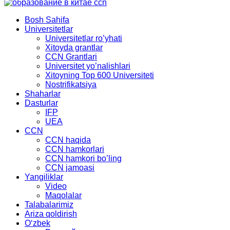
Bosh Sahifa
Universitetlar
Universitetlar ro’yhati
Xitoyda grantlar
CCN Grantlari
Universitet yo’nalishlari
Xitoyning Top 600 Universiteti
Nostrifikatsiya
Shaharlar
Dasturlar
IFP
UEA
CCN
CCN haqida
CCN hamkorlari
CCN hamkori bo’ling
CCN jamoasi
Yangiliklar
Video
Maqolalar
Talabalarimiz
Ariza qoldirish
Oʻzbek