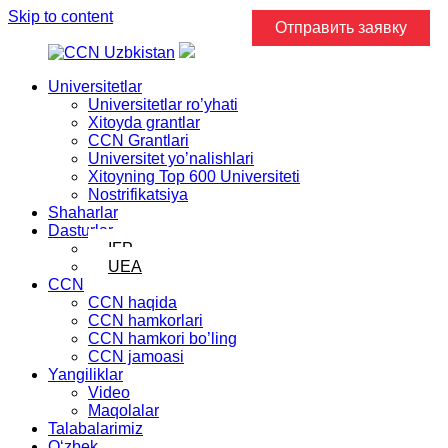
Skip to content
Отправить заявку
Universitetlar
Universitetlar ro’yhati
Xitoyda grantlar
CCN Grantlari
Universitet yo’nalishlari
Xitoyning Top 600 Universiteti
Nostrifikatsiya
Shaharlar
Dasturlar
IFP
UEA
CCN
CCN haqida
CCN hamkorlari
CCN hamkori bo’ling
CCN jamoasi
Yangiliklar
Video
Maqolalar
Talabalarimiz
Oʻzbek