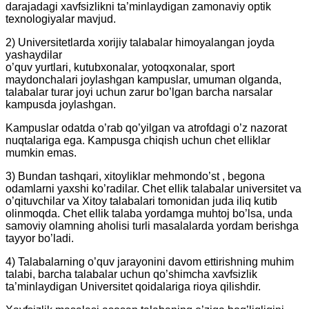
darajadagi xavfsizlikni ta’minlaydigan zamonaviy optik
texnologiyalar mavjud.
2) Universitetlarda xorijiy talabalar himoyalangan joyda
yashaydilar
o’quv yurtlari, kutubxonalar, yotoqxonalar, sport
maydonchalari joylashgan kampuslar, umuman olganda,
talabalar turar joyi uchun zarur bo’lgan barcha narsalar
kampusda joylashgan.
Kampuslar odatda o’rab qo’yilgan va atrofdagi o’z nazorat
nuqtalariga ega. Kampusga chiqish uchun chet elliklar
mumkin emas.
3) Bundan tashqari, xitoyliklar mehmondo’st , begona
odamlarni yaxshi ko’radilar. Chet ellik talabalar universitet va
o’qituvchilar va Xitoy talabalari tomonidan juda iliq kutib
olinmoqda. Chet ellik talaba yordamga muhtoj bo’lsa, unda
samoviy olamning aholisi turli masalalarda yordam berishga
tayyor bo’ladi.
4) Talabalarning o’quv jarayonini davom ettirishning muhim
talabi, barcha talabalar uchun qo’shimcha xavfsizlik
ta’minlaydigan Universitet qoidalariga rioya qilishdir.