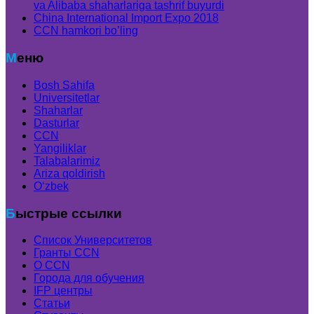
va Alibaba shaharlariga tashrif buyurdi
China International Import Expo 2018
CCN hamkori bo’ling
Меню
Bosh Sahifa
Universitetlar
Shaharlar
Dasturlar
CCN
Yangiliklar
Talabalarimiz
Ariza qoldirish
Oʻzbek
Быстрые ссылки
Список Университетов
Гранты ССN
О ССN
Города для обучения
IFP центры
Статьи