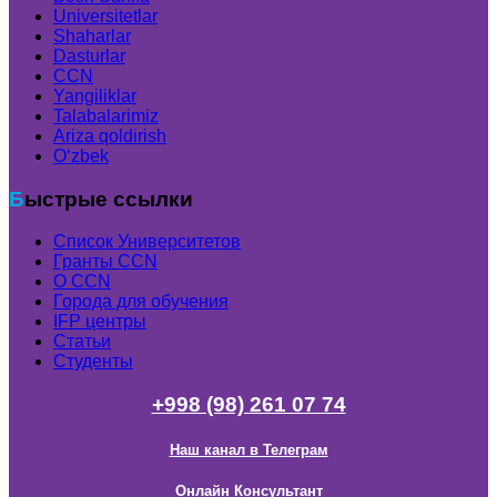
Universitetlar
Shaharlar
Dasturlar
CCN
Yangiliklar
Talabalarimiz
Ariza qoldirish
Oʻzbek
Быстрые ссылки
Список Университетов
Гранты ССN
О ССN
Города для обучения
IFP центры
Статьи
Студенты
+998 (98) 261 07 74
Наш канал в Телеграм
Онлайн Консультант