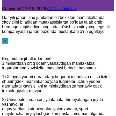
Copyright © 2018- 2026
CCN Uzbkistan
Har yili jahon, shu jumladan o’zbekiston mamlakatlarida
xitoy tilini biladigan mutaxassislarga bo’lgan talab ortib
bormoqda. iqtisodiyotning jadal o’sishi va xitoyning tegishli
kompaniyalari jahon bozorida mustahkam o’rin egallaydi
×
Eng muhim jihatlardan biri!
1 milliarddan ortiq odam yashaydigan mamlakatda
fuqarolarning xavfsizligi masalasi birinchi navbatda.
1) Xitoyda yuqori darajadagi huquqni muhofaza qilish tizimi,
shuningdek, mamlakat bo’ylab fuqarolar uchun yuqori
darajadagi xavfsizlikni ta’minlaydigan zamonaviy optik
texnologiyalar mavjud.
2) Universitetlarda xorijiy talabalar himoyalangan joyda
yashaydilar
o’quv yurtlari, kutubxonalar, yotoqxonalar, sport
maydonchalari joylashgan kampuslar, umuman olganda,