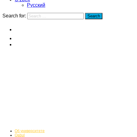
Русский
Search for:
Search
Home
Pekin pedagogika universiteti
Talabalar
Pekin pedagogika
universiteti
Talabalar
Об университете
Qabul