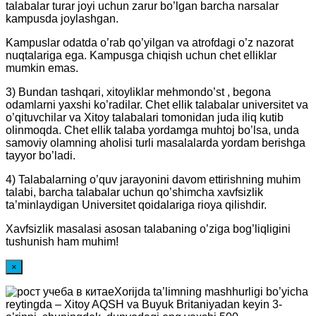
talabalar turar joyi uchun zarur bo’lgan barcha narsalar
kampusda joylashgan.
Kampuslar odatda o’rab qo’yilgan va atrofdagi o’z nazorat
nuqtalariga ega. Kampusga chiqish uchun chet elliklar
mumkin emas.
3) Bundan tashqari, xitoyliklar mehmondo’st , begona
odamlarni yaxshi ko’radilar. Chet ellik talabalar universitet va
o’qituvchilar va Xitoy talabalari tomonidan juda iliq kutib
olinmoqda. Chet ellik talaba yordamga muhtoj bo’lsa, unda
samoviy olamning aholisi turli masalalarda yordam berishga
tayyor bo’ladi.
4) Talabalarning o’quv jarayonini davom ettirishning muhim
talabi, barcha talabalar uchun qo’shimcha xavfsizlik
ta’minlaydigan Universitet qoidalariga rioya qilishdir.
Xavfsizlik masalasi asosan talabaning o’ziga bog’liqligini
tushunish ham muhim!
×
Xorijda ta’limning mashhurligi bo’yicha
reytingda – Xitoy AQSH va Buyuk Britaniyadan keyin 3-