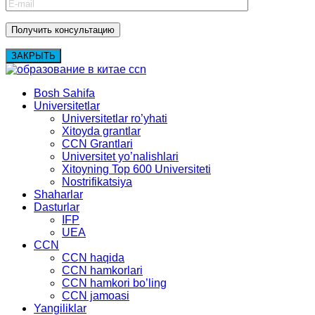
ЗАКРЫТЬ
Bosh Sahifa
Universitetlar
Universitetlar ro’yhati
Xitoyda grantlar
CCN Grantlari
Universitet yo’nalishlari
Xitoyning Top 600 Universiteti
Nostrifikatsiya
Shaharlar
Dasturlar
IFP
UEA
CCN
CCN haqida
CCN hamkorlari
CCN hamkori bo’ling
CCN jamoasi
Yangiliklar