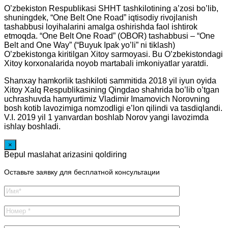
O’zbekiston Respublikasi SHHT tashkilotining a’zosi bo’lib,
shuningdek, “One Belt One Road” iqtisodiy rivojlanish
tashabbusi loyihalarini amalga oshirishda faol ishtirok
etmoqda. “One Belt One Road” (OBOR) tashabbusi – “One
Belt and One Way” (“Buyuk Ipak yo’li” ni tiklash)
O’zbekistonga kiritilgan Xitoy sarmoyasi. Bu O’zbekistondagi
Xitoy korxonalarida noyob martabali imkoniyatlar yaratdi.
Shanxay hamkorlik tashkiloti sammitida 2018 yil iyun oyida
Xitoy Xalq Respublikasining Qingdao shahrida bo’lib o’tgan
uchrashuvda hamyurtimiz Vladimir Imamovich Norovning
bosh kotib lavozimiga nomzodligi e’lon qilindi va tasdiqlandi.
V.I. 2019 yil 1 yanvardan boshlab Norov yangi lavozimda
ishlay boshladi.
×
Bepul maslahat arizasini qoldiring
Оставьте заявку для бесплатной консультации