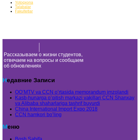
Yotoqxona
Talabalar
Fakultetlar
Рассказываем о жизни студентов,
отвечаем на вопросы и сообщаем
об обновлениях
Недавние Записи
OO’MTV va CCN o’rtasida memorandum imzolandi
Kasb-hunarga o’qitish markazi vakillari CCN Shanxay
va Alibaba shaharlariga tashrif buyurdi
China International Import Expo 2018
CCN hamkori bo’ling
Меню
Bosh Sahifa