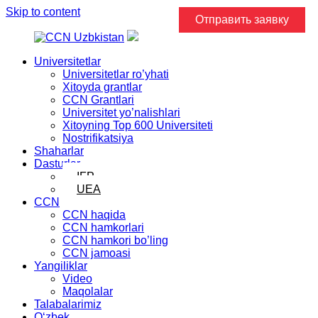
Skip to content
Отправить заявку
Universitetlar
Universitetlar ro’yhati
Xitoyda grantlar
CCN Grantlari
Universitet yo’nalishlari
Xitoyning Top 600 Universiteti
Nostrifikatsiya
Shaharlar
Dasturlar
IFP
UEA
CCN
CCN haqida
CCN hamkorlari
CCN hamkori bo’ling
CCN jamoasi
Yangiliklar
Video
Maqolalar
Talabalarimiz
Oʻzbek