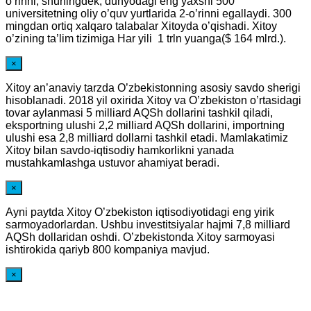
o’rinni, shuningdek, dunyodagi eng yaxshi 500
universitetning oliy o’quv yurtlarida 2-o’rinni egallaydi. 300
mingdan ortiq xalqaro talabalar Xitoyda o’qishadi. Xitoy
o’zining ta’lim tizimiga Har yili 1 trln yuanga($ 164 mlrd.).
×
Xitoy an’anaviy tarzda O’zbekistonning asosiy savdo sherigi
hisoblanadi. 2018 yil oxirida Xitoy va O’zbekiston o’rtasidagi
tovar aylanmasi 5 milliard AQSh dollarini tashkil qiladi,
eksportning ulushi 2,2 milliard AQSh dollarini, importning
ulushi esa 2,8 milliard dollarni tashkil etadi. Mamlakatimiz
Xitoy bilan savdo-iqtisodiy hamkorlikni yanada
mustahkamlashga ustuvor ahamiyat beradi.
×
Ayni paytda Xitoy O’zbekiston iqtisodiyotidagi eng yirik
sarmoyadorlardan. Ushbu investitsiyalar hajmi 7,8 milliard
AQSh dollaridan oshdi. O’zbekistonda Xitoy sarmoyasi
ishtirokida qariyb 800 kompaniya mavjud.
×