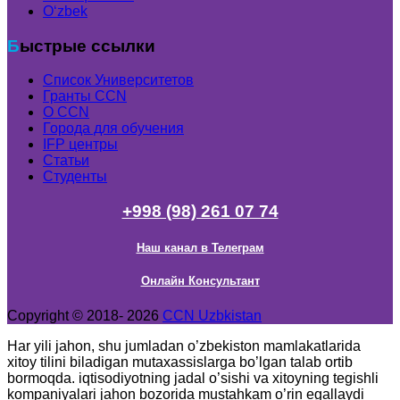
Oʻzbek
Быстрые ссылки
Список Университетов
Гранты ССN
О ССN
Города для обучения
IFP центры
Статьи
Студенты
+998 (98) 261 07 74
Наш канал в Телеграм
Онлайн Консультант
Copyright © 2018- 2026
CCN Uzbkistan
Har yili jahon, shu jumladan o’zbekiston mamlakatlarida
xitoy tilini biladigan mutaxassislarga bo’lgan talab ortib
bormoqda. iqtisodiyotning jadal o’sishi va xitoyning tegishli
kompaniyalari jahon bozorida mustahkam o’rin egallaydi