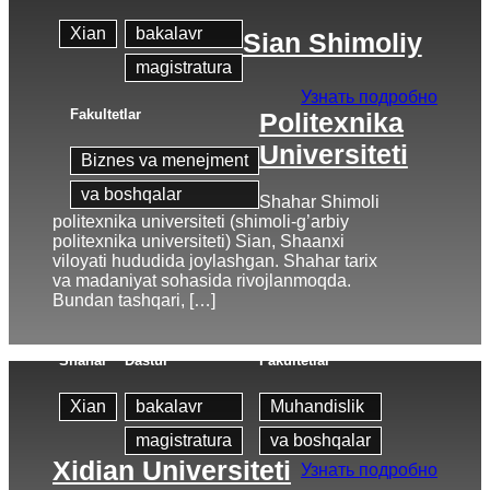
Xian
bakalavr
Sian Shimoliy
magistratura
Узнать подробно
Fakultetlar
Politexnika
Universiteti
Biznes va menejment
va boshqalar
Shahar Shimoli
politexnika universiteti (shimoli-g’arbiy
politexnika universiteti) Sian, Shaanxi
viloyati hududida joylashgan. Shahar tarix
va madaniyat sohasida rivojlanmoqda.
Bundan tashqari, […]
Shahar
Dastur
Fakultetlar
Xian
bakalavr
Muhandislik
magistratura
va boshqalar
Xidian Universiteti
Узнать подробно