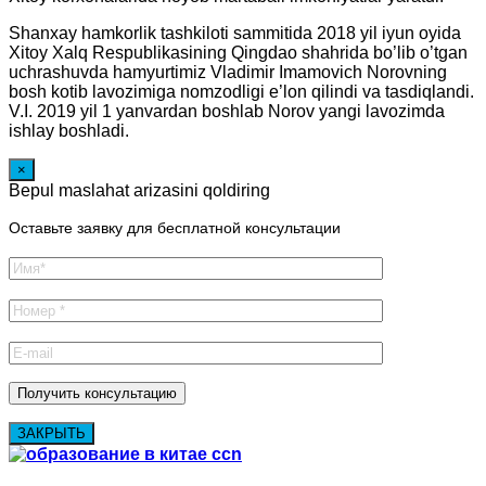
Shanxay hamkorlik tashkiloti sammitida 2018 yil iyun oyida
Xitoy Xalq Respublikasining Qingdao shahrida bo’lib o’tgan
uchrashuvda hamyurtimiz Vladimir Imamovich Norovning
bosh kotib lavozimiga nomzodligi e’lon qilindi va tasdiqlandi.
V.I. 2019 yil 1 yanvardan boshlab Norov yangi lavozimda
ishlay boshladi.
×
Bepul maslahat arizasini qoldiring
Оставьте заявку для бесплатной консультации
ЗАКРЫТЬ