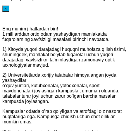
×
Eng muhim jihatlardan biri!
1 milliarddan ortiq odam yashaydigan mamlakatda
fuqarolarning xavfsizligi masalasi birinchi navbatda.
1) Xitoyda yuqori darajadagi huquqni muhofaza qilish tizimi,
shuningdek, mamlakat bo’ylab fuqarolar uchun yuqori
darajadagi xavfsizlikni ta’minlaydigan zamonaviy optik
texnologiyalar mavjud.
2) Universitetlarda xorijiy talabalar himoyalangan joyda
yashaydilar
o’quv yurtlari, kutubxonalar, yotoqxonalar, sport
maydonchalari joylashgan kampuslar, umuman olganda,
talabalar turar joyi uchun zarur bo’lgan barcha narsalar
kampusda joylashgan.
Kampuslar odatda o’rab qo’yilgan va atrofdagi o’z nazorat
nuqtalariga ega. Kampusga chiqish uchun chet elliklar
mumkin emas.