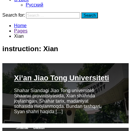
Русский
Search for:
Search
Home
Pages
Xian
instruction:
Xian
Xi’an Jiao Tong Universiteti
Shahar Siandagi Jiao Tong universiteti
Shaanxi provintsiyasida, Xian shahrida
joylashgan. Shahar tarix, madaniyat
sohasida rivojlanmoqda. Bundan tashqari,
Syan shahri haqida […]
Shahar
Dastur