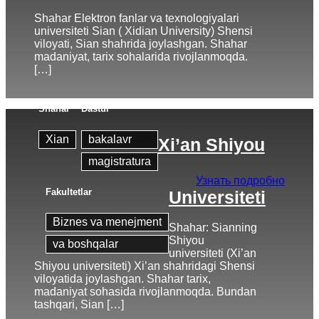
Shahar Elektron fanlar va texnologiyalari
universiteti Sian ( Xidian University) Shensi
viloyati, Sian shahrida joylashgan. Shahar
madaniyat, tarix sohalarida rivojlanmoqda.
[…]
Shahar
Dastur
Xian
bakalavr
Xi’an Shiyou
magistratura
Узнать подробно
Fakultetlar
Universiteti
Biznes va menejment
Shahar: Sianning
Shiyou
va boshqalar
universiteti (Xi’an
Shiyou universiteti) Xi’an shahridagi Shensi
viloyatida joylashgan. Shahar tarix,
madaniyat sohasida rivojlanmoqda. Bundan
tashqari, Sian […]