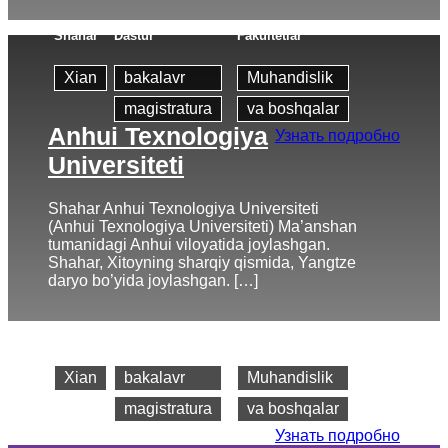
Shahar
Dastur
Fakultetlar
Xian
bakalavr
Muhandislik
magistratura
va boshqalar
Anhui Texnologiya
Узнать подробно
Universiteti
Shahar Anhui Texnologiya Universiteti
(Anhui Texnologiya Universiteti) Ma’anshan
tumanidagi Anhui viloyatida joylashgan.
Shahar, Xitoyning sharqiy qismida, Yangtze
daryo bo’yida joylashgan. […]
Shahar
Dastur
Fakultetlar
Xian
bakalavr
Muhandislik
magistratura
va boshqalar
Узнать подробно