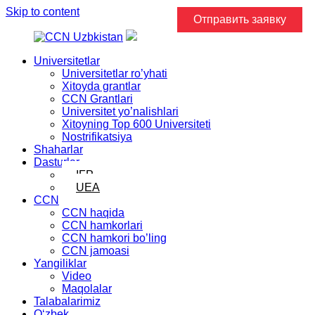
Skip to content
Отправить заявку
Universitetlar
Universitetlar ro’yhati
Xitoyda grantlar
CCN Grantlari
Universitet yo’nalishlari
Xitoyning Top 600 Universiteti
Nostrifikatsiya
Shaharlar
Dasturlar
IFP
UEA
CCN
CCN haqida
CCN hamkorlari
CCN hamkori bo’ling
CCN jamoasi
Yangiliklar
Video
Maqolalar
Talabalarimiz
Oʻzbek