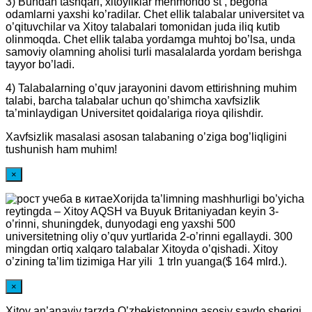
3) Bundan tashqari, xitoyliklar mehmondo’st , begona
odamlarni yaxshi ko’radilar. Chet ellik talabalar universitet va
o’qituvchilar va Xitoy talabalari tomonidan juda iliq kutib
olinmoqda. Chet ellik talaba yordamga muhtoj bo’lsa, unda
samoviy olamning aholisi turli masalalarda yordam berishga
tayyor bo’ladi.
4) Talabalarning o’quv jarayonini davom ettirishning muhim
talabi, barcha talabalar uchun qo’shimcha xavfsizlik
ta’minlaydigan Universitet qoidalariga rioya qilishdir.
Xavfsizlik masalasi asosan talabaning o’ziga bog’liqligini
tushunish ham muhim!
×
Xorijda ta’limning mashhurligi bo’yicha
reytingda – Xitoy AQSH va Buyuk Britaniyadan keyin 3-
o’rinni, shuningdek, dunyodagi eng yaxshi 500
universitetning oliy o’quv yurtlarida 2-o’rinni egallaydi. 300
mingdan ortiq xalqaro talabalar Xitoyda o’qishadi. Xitoy
o’zining ta’lim tizimiga Har yili 1 trln yuanga($ 164 mlrd.).
×
Xitoy an’anaviy tarzda O’zbekistonning asosiy savdo sherigi