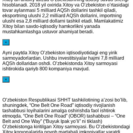
hisoblanadi. 2018 yil oxirida Xitoy va O’zbekiston o’rtasidagi
tovar aylanmasi 5 milliard AQSh dollarini tashkil qiladi,
eksportning ulushi 2,2 milliard AQSh dollarini, importning
ulushi esa 2,8 milliard dollarni tashkil etadi. Mamlakatimiz
Xitoy bilan savdo-iqtisodiy hamkorlikni yanada
mustahkamlashga ustuvor ahamiyat beradi.
×
Ayni paytda Xitoy O’zbekiston iqtisodiyotidagi eng yirik
sarmoyadorlardan. Ushbu investitsiyalar hajmi 7,8 milliard
AQSh dollaridan oshdi. O’zbekistonda Xitoy sarmoyasi
ishtirokida qariyb 800 kompaniya mavjud.
×
O’zbekiston Respublikasi SHHT tashkilotining a’zosi bo’lib,
shuningdek, “One Belt One Road” iqtisodiy rivojlanish
tashabbusi loyihalarini amalga oshirishda faol ishtirok
etmoqda. “One Belt One Road” (OBOR) tashabbusi – “One
Belt and One Way” (“Buyuk Ipak yo’li” ni tiklash)
O’zbekistonga kiritilgan Xitoy sarmoyasi. Bu O’zbekistondagi
Xitoy korxonalarida noyob martabali imkoniyatlar yaratdi.