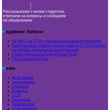
Рассказываем о жизни студентов,
отвечаем на вопросы и сообщаем
об обновлениях
Недавние Записи
OO’MTV va CCN o’rtasida memorandum imzolandi
Kasb-hunarga o’qitish markazi vakillari CCN Shanxay
va Alibaba shaharlariga tashrif buyurdi
China International Import Expo 2018
CCN hamkori bo’ling
Меню
Bosh Sahifa
Universitetlar
Shaharlar
Dasturlar
CCN
Yangiliklar
Talabalarimiz
Ariza qoldirish