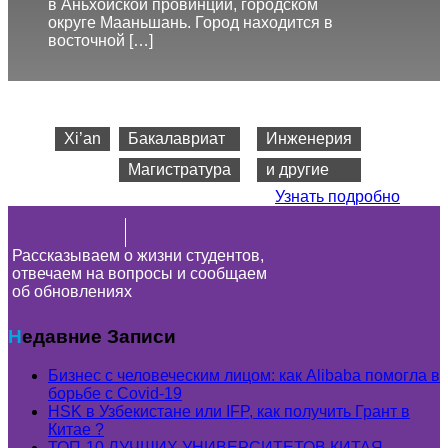
в Аньхойской провинции, городском
округе Мааньшань. Город находится в
восточной […]
Город
Программы
Cпециальность
Xi’an
Бакалавриат
Инженерия
Магистратура
и другие
Узнать подробно
Рассказываем о жизни студентов,
отвечаем на вопросы и сообщаем
об обновлениях
Недавние Записи
Бизнес с человеческим лицом: как Alibaba помогла в
борьбе с Covid-19
HSK в Узбекистане или IFP, как получить Грант в
Китае ?
ТОП-10 ЛУЧШИХ УНИВЕРСИТЕТОВ КИТАЯ