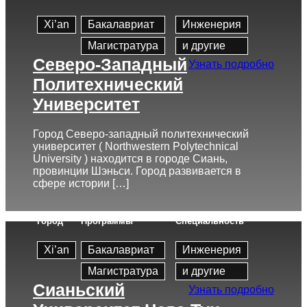
Xi’an
Бакалавриат
Инженерия
Магистратура
и другие
Северо-Западный
Узнать подробно
Политехнический
Университет
Город Северо-западный политехнический
университет ( Northwestern Polytechnical
University ) находится в городе Сиань,
провинции Шэньси. Город развивается в
сфере истории […]
Город
Программы
Cпециальность
Xi’an
Бакалавриат
Инженерия
Магистратура
и другие
Сианьский
Узнать подробно