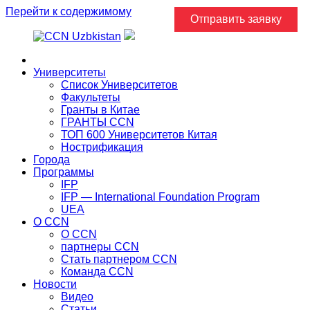
Перейти к содержимому
Отправить заявку
Главная
Университеты
Список Университетов
Факультеты
Гранты в Китае
ГРАНТЫ ССN
ТОП 600 Университетов Китая
Нострификация
Города
Программы
IFP
IFP — International Foundation Program
UEA
О CCN
О CCN
партнеры ССN
Стать партнером CCN
Команда ССN
Новости
Видео
Статьи