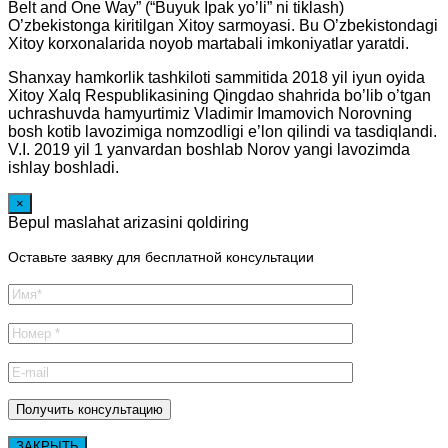
Belt and One Way” (“Buyuk Ipak yo’li” ni tiklash)
O’zbekistonga kiritilgan Xitoy sarmoyasi. Bu O’zbekistondagi
Xitoy korxonalarida noyob martabali imkoniyatlar yaratdi.
Shanxay hamkorlik tashkiloti sammitida 2018 yil iyun oyida
Xitoy Xalq Respublikasining Qingdao shahrida bo’lib o’tgan
uchrashuvda hamyurtimiz Vladimir Imamovich Norovning
bosh kotib lavozimiga nomzodligi e’lon qilindi va tasdiqlandi.
V.I. 2019 yil 1 yanvardan boshlab Norov yangi lavozimda
ishlay boshladi.
×
Bepul maslahat arizasini qoldiring
Оставьте заявку для бесплатной консультации
ЗАКРЫТЬ