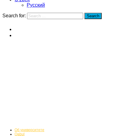
Русский
Search for:
Search
Home
Xidian Universiteti
Xidian Universiteti
Об университете
Qabul