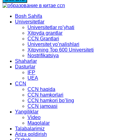
Bosh Sahifa
Universitetlar
Universitetlar ro’yhati
Xitoyda grantlar
CCN Grantlari
Universitet yo’nalishlari
Xitoyning Top 600 Universiteti
Nostrifikatsiya
Shaharlar
Dasturlar
IFP
UEA
CCN
CCN haqida
CCN hamkorlari
CCN hamkori bo’ling
CCN jamoasi
Yangiliklar
Video
Maqolalar
Talabalarimiz
Ariza qoldirish
Oʻzbek