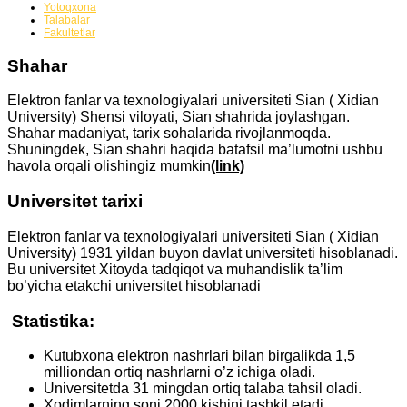
Yotoqxona
Talabalar
Fakultetlar
Shahar
Elektron fanlar va texnologiyalari universiteti Sian ( Xidian
University) Shensi viloyati, Sian shahrida joylashgan.
Shahar madaniyat, tarix sohalarida rivojlanmoqda.
Shuningdek, Sian shahri haqida batafsil ma’lumotni ushbu
havola orqali olishingiz mumkin
(link)
Universitet tarixi
Elektron fanlar va texnologiyalari universiteti Sian ( Xidian
University) 1931 yildan buyon davlat universiteti hisoblanadi.
Bu universitet Xitoyda tadqiqot va muhandislik ta’lim
bo’yicha etakchi universitet hisoblanadi
Statistika:
Kutubxona elektron nashrlari bilan birgalikda 1,5
milliondan ortiq nashrlarni o’z ichiga oladi.
Universitetda 31 mingdan ortiq talaba tahsil oladi.
Xodimlarning soni 2000 kishini tashkil etadi.