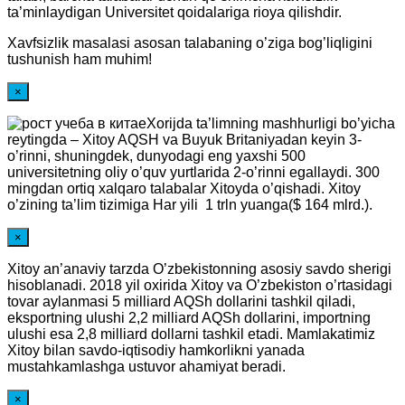
ta’minlaydigan Universitet qoidalariga rioya qilishdir.
Xavfsizlik masalasi asosan talabaning o’ziga bog’liqligini
tushunish ham muhim!
×
Xorijda ta’limning mashhurligi bo’yicha
reytingda – Xitoy AQSH va Buyuk Britaniyadan keyin 3-
o’rinni, shuningdek, dunyodagi eng yaxshi 500
universitetning oliy o’quv yurtlarida 2-o’rinni egallaydi. 300
mingdan ortiq xalqaro talabalar Xitoyda o’qishadi. Xitoy
o’zining ta’lim tizimiga Har yili 1 trln yuanga($ 164 mlrd.).
×
Xitoy an’anaviy tarzda O’zbekistonning asosiy savdo sherigi
hisoblanadi. 2018 yil oxirida Xitoy va O’zbekiston o’rtasidagi
tovar aylanmasi 5 milliard AQSh dollarini tashkil qiladi,
eksportning ulushi 2,2 milliard AQSh dollarini, importning
ulushi esa 2,8 milliard dollarni tashkil etadi. Mamlakatimiz
Xitoy bilan savdo-iqtisodiy hamkorlikni yanada
mustahkamlashga ustuvor ahamiyat beradi.
×