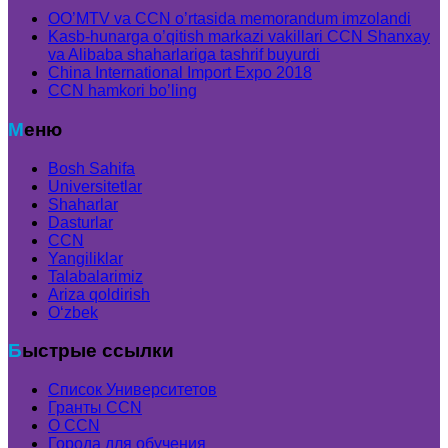
OO’MTV va CCN o’rtasida memorandum imzolandi
Kasb-hunarga o’qitish markazi vakillari CCN Shanxay
va Alibaba shaharlariga tashrif buyurdi
China International Import Expo 2018
CCN hamkori bo’ling
Меню
Bosh Sahifa
Universitetlar
Shaharlar
Dasturlar
CCN
Yangiliklar
Talabalarimiz
Ariza qoldirish
Oʻzbek
Быстрые ссылки
Список Университетов
Гранты ССN
О ССN
Города для обучения