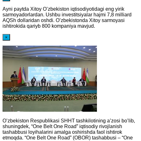
Ayni paytda Xitoy O’zbekiston iqtisodiyotidagi eng yirik
sarmoyadorlardan. Ushbu investitsiyalar hajmi 7,8 milliard
AQSh dollaridan oshdi. O’zbekistonda Xitoy sarmoyasi
ishtirokida qariyb 800 kompaniya mavjud.
×
O’zbekiston Respublikasi SHHT tashkilotining a’zosi bo’lib,
shuningdek, “One Belt One Road” iqtisodiy rivojlanish
tashabbusi loyihalarini amalga oshirishda faol ishtirok
etmoqda. “One Belt One Road” (OBOR) tashabbusi – “One