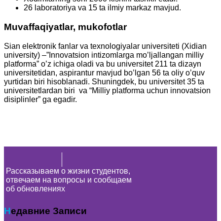
26 laboratoriya va 15 ta ilmiy markaz mavjud.
Muvaffaqiyatlar, mukofotlar
Sian elektronik fanlar va texnologiyalar universiteti (Xidian
university) –”Innovatsion intizomlarga mo’ljallangan milliy
platforma” o’z ichiga oladi va bu universitet 211 ta dizayn
universitetidan, aspirantur mavjud bo’lgan 56 ta oliy o’quv
yurtidan biri hisoblanadi. Shuningdek, bu universitet 35 ta
universitetlardan biri va “Milliy platforma uchun innovatsion
disiplinler” ga egadir.
Рассказываем о жизни студентов,
отвечаем на вопросы и сообщаем
об обновлениях
Недавние Записи