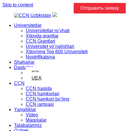
Skip to content
Отправить заявку
Universitetlar
Universitetlar ro’yhati
Xitoyda grantlar
CCN Grantlari
Universitet yo’nalishlari
Xitoyning Top 600 Universiteti
Nostrifikatsiya
Shaharlar
Dasturlar
IFP
UEA
CCN
CCN haqida
CCN hamkorlari
CCN hamkori bo’ling
CCN jamoasi
Yangiliklar
Video
Maqolalar
Talabalarimiz
Oʻzbek