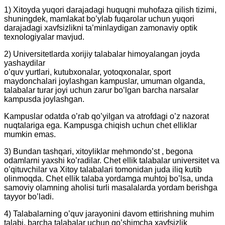
1) Xitoyda yuqori darajadagi huquqni muhofaza qilish tizimi,
shuningdek, mamlakat bo’ylab fuqarolar uchun yuqori
darajadagi xavfsizlikni ta’minlaydigan zamonaviy optik
texnologiyalar mavjud.
2) Universitetlarda xorijiy talabalar himoyalangan joyda
yashaydilar
o’quv yurtlari, kutubxonalar, yotoqxonalar, sport
maydonchalari joylashgan kampuslar, umuman olganda,
talabalar turar joyi uchun zarur bo’lgan barcha narsalar
kampusda joylashgan.
Kampuslar odatda o’rab qo’yilgan va atrofdagi o’z nazorat
nuqtalariga ega. Kampusga chiqish uchun chet elliklar
mumkin emas.
3) Bundan tashqari, xitoyliklar mehmondo’st , begona
odamlarni yaxshi ko’radilar. Chet ellik talabalar universitet va
o’qituvchilar va Xitoy talabalari tomonidan juda iliq kutib
olinmoqda. Chet ellik talaba yordamga muhtoj bo’lsa, unda
samoviy olamning aholisi turli masalalarda yordam berishga
tayyor bo’ladi.
4) Talabalarning o’quv jarayonini davom ettirishning muhim
talabi, barcha talabalar uchun qo’shimcha xavfsizlik