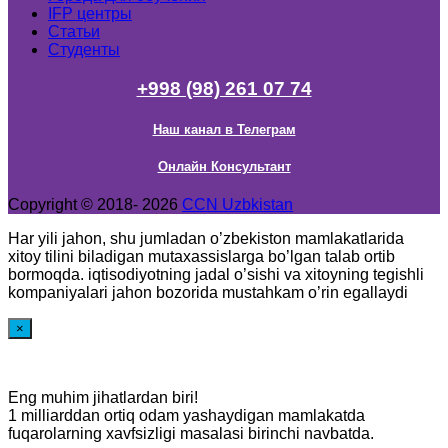
IFP центры
Статьи
Студенты
+998 (98) 261 07 74
Наш канал в Телеграм
Онлайн Консультант
Copyright © 2018- 2026
CCN Uzbkistan
Har yili jahon, shu jumladan o’zbekiston mamlakatlarida
xitoy tilini biladigan mutaxassislarga bo’lgan talab ortib
bormoqda. iqtisodiyotning jadal o’sishi va xitoyning tegishli
kompaniyalari jahon bozorida mustahkam o’rin egallaydi
×
Eng muhim jihatlardan biri!
1 milliarddan ortiq odam yashaydigan mamlakatda
fuqarolarning xavfsizligi masalasi birinchi navbatda.