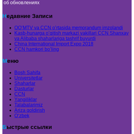
об обновлениях
Недавние Записи
OO’MTV va CCN o’rtasida memorandum imzolandi
Kasb-hunarga o’qitish markazi vakillari CCN Shanxay
va Alibaba shaharlariga tashrif buyurdi
China International Import Expo 2018
CCN hamkori bo’ling
Меню
Bosh Sahifa
Universitetlar
Shaharlar
Dasturlar
CCN
Yangiliklar
Talabalarimiz
Ariza qoldirish
Oʻzbek
Быстрые ссылки