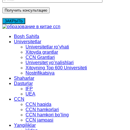
ЗАКРЫТЬ
Bosh Sahifa
Universitetlar
Universitetlar ro’yhati
Xitoyda grantlar
CCN Grantlari
Universitet yo’nalishlari
Xitoyning Top 600 Universiteti
Nostrifikatsiya
Shaharlar
Dasturlar
IFP
UEA
CCN
CCN haqida
CCN hamkorlari
CCN hamkori bo’ling
CCN jamoasi
Yangiliklar