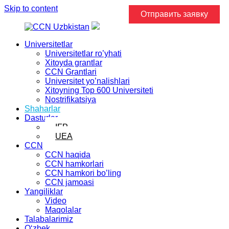
Skip to content
Отправить заявку
Universitetlar
Universitetlar ro’yhati
Xitoyda grantlar
CCN Grantlari
Universitet yo’nalishlari
Xitoyning Top 600 Universiteti
Nostrifikatsiya
Shaharlar
Dasturlar
IFP
UEA
CCN
CCN haqida
CCN hamkorlari
CCN hamkori bo’ling
CCN jamoasi
Yangiliklar
Video
Maqolalar
Talabalarimiz
Oʻzbek