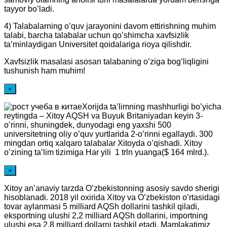
tayyor bo’ladi.
4) Talabalarning o’quv jarayonini davom ettirishning muhim
talabi, barcha talabalar uchun qo’shimcha xavfsizlik
ta’minlaydigan Universitet qoidalariga rioya qilishdir.
Xavfsizlik masalasi asosan talabaning o’ziga bog’liqligini
tushunish ham muhim!
×
Xorijda ta’limning mashhurligi bo’yicha
reytingda – Xitoy AQSH va Buyuk Britaniyadan keyin 3-
o’rinni, shuningdek, dunyodagi eng yaxshi 500
universitetning oliy o’quv yurtlarida 2-o’rinni egallaydi. 300
mingdan ortiq xalqaro talabalar Xitoyda o’qishadi. Xitoy
o’zining ta’lim tizimiga Har yili 1 trln yuanga($ 164 mlrd.).
×
Xitoy an’anaviy tarzda O’zbekistonning asosiy savdo sherigi
hisoblanadi. 2018 yil oxirida Xitoy va O’zbekiston o’rtasidagi
tovar aylanmasi 5 milliard AQSh dollarini tashkil qiladi,
eksportning ulushi 2,2 milliard AQSh dollarini, importning
ulushi esa 2,8 milliard dollarni tashkil etadi. Mamlakatimiz