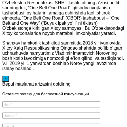
O’zbekiston Respublikasi SHHT tashkilotining a’zosi bo’lib,
shuningdek, “One Belt One Road” iqtisodiy rivojlanish
tashabbusi loyihalarini amalga oshirishda faol ishtirok
etmoqda. “One Belt One Road” (OBOR) tashabbusi – “One
Belt and One Way” (“Buyuk Ipak yo’li” ni tiklash)
O’zbekistonga kiritilgan Xitoy sarmoyasi. Bu O’zbekistondagi
Xitoy korxonalarida noyob martabali imkoniyatlar yaratdi.
Shanxay hamkorlik tashkiloti sammitida 2018 yil iyun oyida
Xitoy Xalq Respublikasining Qingdao shahrida bo’lib o’tgan
uchrashuvda hamyurtimiz Vladimir Imamovich Norovning
bosh kotib lavozimiga nomzodligi e’lon qilindi va tasdiqlandi.
V.I. 2019 yil 1 yanvardan boshlab Norov yangi lavozimda
ishlay boshladi.
×
Bepul maslahat arizasini qoldiring
Оставьте заявку для бесплатной консультации