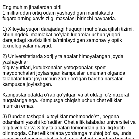
Eng muhim jihatlardan biri!
1 milliarddan ortiq odam yashaydigan mamlakatda
fuqarolarning xavfsizligi masalasi birinchi navbatda.
1) Xitoyda yuqori darajadagi huquqni muhofaza qilish tizimi,
shuningdek, mamlakat bo’ylab fuqarolar uchun yuqori
darajadagi xavfsizlikni ta’minlaydigan zamonaviy optik
texnologiyalar mavjud.
2) Universitetlarda xorijiy talabalar himoyalangan joyda
yashaydilar
o’quv yurtlari, kutubxonalar, yotoqxonalar, sport
maydonchalari joylashgan kampuslar, umuman olganda,
talabalar turar joyi uchun zarur bo’lgan barcha narsalar
kampusda joylashgan.
Kampuslar odatda o’rab qo’yilgan va atrofdagi o’z nazorat
nuqtalariga ega. Kampusga chiqish uchun chet elliklar
mumkin emas.
3) Bundan tashqari, xitoyliklar mehmondo’st , begona
odamlarni yaxshi ko’radilar. Chet ellik talabalar universitet va
o’qituvchilar va Xitoy talabalari tomonidan juda iliq kutib
olinmoqda. Chet ellik talaba yordamga muhtoj bo’lsa, unda
samoviy olamning aholisi turli masalalarda yordam berishga