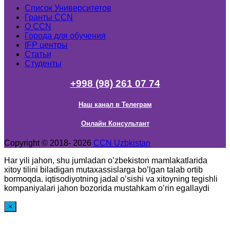
Список Университетов
Гранты ССN
О ССN
Города для обучения
IFP центры
Статьи
Студенты
+998 (98) 261 07 74
Наш канал в Телеграм
Онлайн Консультант
Copyright © 2018- 2026
CCN Uzbkistan
Har yili jahon, shu jumladan o’zbekiston mamlakatlarida
xitoy tilini biladigan mutaxassislarga bo’lgan talab ortib
bormoqda. iqtisodiyotning jadal o’sishi va xitoyning tegishli
kompaniyalari jahon bozorida mustahkam o’rin egallaydi
×