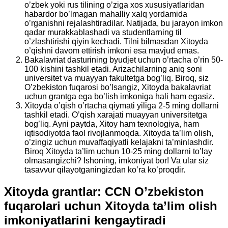
o’zbek yoki rus tilining o’ziga xos xususiyatlaridan
habardor bo’lmagan mahalliy xalq yordamida
o’rganishni rejalashtiradilar. Natijada, bu jarayon imkon
qadar murakkablashadi va studentlarning til
o’zlashtirishi qiyin kechadi. Tilni bilmasdan Xitoyda
o’qishni davom ettirish imkoni esa mavjud emas.
Bakalavriat dasturining byudjet uchun o’rtacha o’rin 50-
100 kishini tashkil etadi. Arizachilarning aniq soni
universitet va muayyan fakultetga bog’liq. Biroq, siz
O’zbekiston fuqarosi bo’lsangiz, Xitoyda bakalavriat
uchun grantga ega bo’lish imkoniga hali ham egasiz.
Xitoyda o’qish o’rtacha qiymati yiliga 2-5 ming dollarni
tashkil etadi. O’qish xarajati muayyan universitetga
bog’liq. Ayni paytda, Xitoy ham texnologiya, ham
iqtisodiyotda faol rivojlanmoqda. Xitoyda ta’lim olish,
o’zingiz uchun muvaffaqiyatli kelajakni ta’minlashdir.
Biroq Xitoyda ta’lim uchun 10-25 ming dollarni to’lay
olmasangizchi? Ishoning, imkoniyat bor! Va ular siz
tasavvur qilayotganingizdan ko’ra ko’proqdir.
Xitoyda grantlar: CCN O’zbekiston
fuqarolari uchun Xitoyda ta’lim olish
imkoniyatlarini kengaytiradi