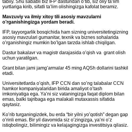
tabiiy. Shu sababli biz IFP dasturidan o’tib, siz oliy ta’lim
yurtlariga kirib, sifatli ta’lim olishingizga kafolat beramiz.
Mavzuviy va ilmiy xitoy tili asosiy mavzularni
o’rganishingizga yordam beradi.
IFP, tayyorgarlik bosqichida ham sizning universitetingizning
asosiy mavzulari gumanitar, texnik va biznes sohalarida
o’rganishingiz mumkin bo’lgan tarzda ishlab chiqilgan.
Dastur bakalavr va magistr darajasida o’qish va grant olish
uchun yaratilgan.
Grant bilan jami jamg’armalar 45 ming AQSh dollarini tashkil
etadi.
Universitetlarda o’qish, IFP CCN dan so’ng talabalar CCN
hamkor kompaniyalaridan birida amaliyot o’tash
imkoniyatiga ega. Ya’ni siz vataningizga faqat diplom bilan
emas, balki tajribaga ega malakali mutaxassis sifatida
qaytasiz.
Ko’rib turganingizdek, bu erda “bir yilni yo’qotish” degan gap
o’rinli emas. Bir yil davomida siz o’zingizga, ya’ni o’z
istiqbolingiz, bilimingiz va kelajagingizga investitsiya qilasiz.