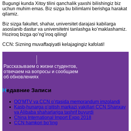
Bugungi kunda Xitoy tilini qanchalik yaxshi bilishingiz biz
uchun muhim emas. Biz sizga bu bilimlarni berishga harakat
qilamiz.
Biz sizga fakultet, shahar, universitet darajasi kabilarga
asoslanib dastur va universitetni tanlashga ko’maklashamiz.
Hoziroq bizga qo’ng’iroq qiling!
CCN: Sizning muvaffaqiyatli kelajagingiz kafolati!
Рассказываем о жизни студентов,
отвечаем на вопросы и сообщаем
об обновлениях
Недавние Записи
OO’MTV va CCN o’rtasida memorandum imzolandi
Kasb-hunarga o’qitish markazi vakillari CCN Shanxay
va Alibaba shaharlariga tashrif buyurdi
China International Import Expo 2018
CCN hamkori bo’ling