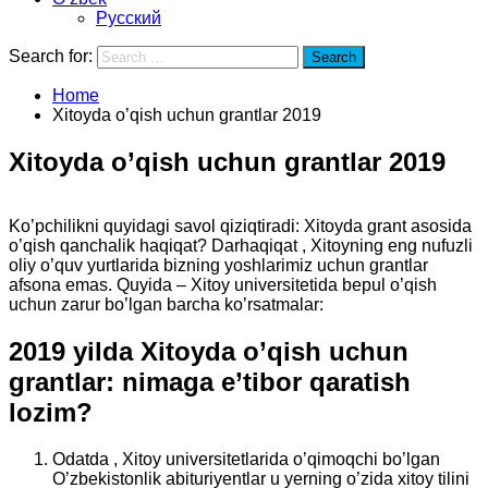
Русский
Search for:
Search
Home
Xitoyda o’qish uchun grantlar 2019
Xitoyda o’qish uchun grantlar 2019
Ko’pchilikni quyidagi savol qiziqtiradi: Xitoyda grant asosida
o’qish qanchalik haqiqat? Darhaqiqat , Xitoyning eng nufuzli
oliy o’quv yurtlarida bizning yoshlarimiz uchun grantlar
afsona emas. Quyida – Xitoy universitetida bepul o’qish
uchun zarur bo’lgan barcha ko’rsatmalar:
2019 yilda Xitoyda o’qish uchun
grantlar: nimaga e’tibor qaratish
lozim?
Odatda , Xitoy universitetlarida o’qimoqchi bo’lgan
O’zbekistonlik abituriyentlar u yerning o’zida xitoy tilini