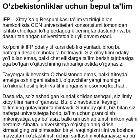
O’zbekistonliklar uchun bepul ta’lim
IFP – Xitoy Xalq Respublikasi ta’lim vazirligi bilan
hamkorlikda CCN universitetlari konsortsiumi tomonidan
ishlab chiqilgan to’liq pedagogik treninglar dasturidir va bu
dastur tanlangan universitetda bir yil davom etadi.
Ko’pchilik IFP odatiy til kursi deb fikr yuritadi, biroq bu
noto’g’ri desak mubolag’a bo’lmaydi. Siz xitoy tilini odatiy
yo’l bilan emas, balki chet elliklarga ta’lim berish tajribasiga
ega bo’lgan o’qituvchining rahbarligi ostida o’rganasiz.
Tayyorgarlik bevosita O’zbekistonda emas, balki Xitoyda
amalga oshirilgani sababli, o’quvchilar yangi muhitga
ko’nikma hosil qilishi va tilni o’rganishi osonroq kechadi.
Dasturda, so’zlashadigan kundalik tildan tashqari, siz ilmiy
xitoy tilini ham o’rganasiz. Bu, o’z navbatida, keyingi
ta’limning qulayligini ta’minlaydi. Shunday qilib, biz bilan siz
nafaqat universitetga borib, ta’lim uchun grant olish
imkoniyatiga ega bo’lasiz, balki uni ushlab turish imkoniyatini
beramiz! Albatta, universitetga o’qishga aniq kirish
kirmasligingizni bilmasdan bir yil vaqtingizni tilni va boshqa
mavzularni o’zlashtirish uchun sarflashni xohlamaysiz va bu