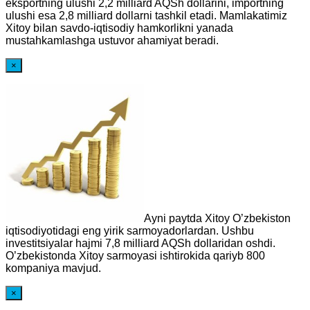
eksportning ulushi 2,2 milliard AQSh dollarini, importning
ulushi esa 2,8 milliard dollarni tashkil etadi. Mamlakatimiz
Xitoy bilan savdo-iqtisodiy hamkorlikni yanada
mustahkamlashga ustuvor ahamiyat beradi.
×
Ayni paytda Xitoy O’zbekiston
iqtisodiyotidagi eng yirik sarmoyadorlardan. Ushbu
investitsiyalar hajmi 7,8 milliard AQSh dollaridan oshdi.
O’zbekistonda Xitoy sarmoyasi ishtirokida qariyb 800
kompaniya mavjud.
×