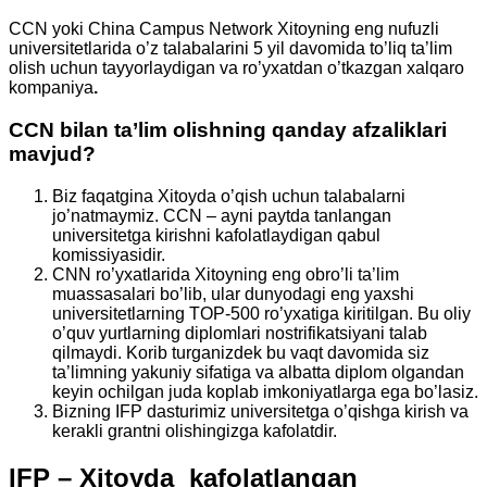
CCN yoki China Campus Network Xitoyning eng nufuzli
universitetlarida o’z talabalarini 5 yil davomida to’liq ta’lim
olish uchun tayyorlaydigan va ro’yxatdan o’tkazgan xalqaro
kompaniya
.
CCN bilan ta’lim olishning qanday afzaliklari
mavjud?
Biz faqatgina Xitoyda o’qish uchun talabalarni
jo’natmaymiz. CCN – ayni paytda tanlangan
universitetga kirishni kafolatlaydigan qabul
komissiyasidir.
CNN ro’yxatlarida Xitoyning eng obro’li ta’lim
muassasalari bo’lib, ular dunyodagi eng yaxshi
universitetlarning TOP-500 ro’yxatiga kiritilgan. Bu oliy
o’quv yurtlarning diplomlari nostrifikatsiyani talab
qilmaydi. Korib turganizdek bu vaqt davomida siz
ta’limning yakuniy sifatiga va albatta diplom olgandan
keyin ochilgan juda koplab imkoniyatlarga ega bo’lasiz.
Bizning IFP dasturimiz universitetga o’qishga kirish va
kerakli grantni olishingizga kafolatdir.
IFP – Xitoyda kafolatlangan