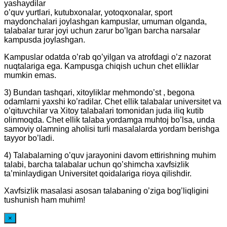
yashaydilar
o’quv yurtlari, kutubxonalar, yotoqxonalar, sport
maydonchalari joylashgan kampuslar, umuman olganda,
talabalar turar joyi uchun zarur bo’lgan barcha narsalar
kampusda joylashgan.
Kampuslar odatda o’rab qo’yilgan va atrofdagi o’z nazorat
nuqtalariga ega. Kampusga chiqish uchun chet elliklar
mumkin emas.
3) Bundan tashqari, xitoyliklar mehmondo’st , begona
odamlarni yaxshi ko’radilar. Chet ellik talabalar universitet va
o’qituvchilar va Xitoy talabalari tomonidan juda iliq kutib
olinmoqda. Chet ellik talaba yordamga muhtoj bo’lsa, unda
samoviy olamning aholisi turli masalalarda yordam berishga
tayyor bo’ladi.
4) Talabalarning o’quv jarayonini davom ettirishning muhim
talabi, barcha talabalar uchun qo’shimcha xavfsizlik
ta’minlaydigan Universitet qoidalariga rioya qilishdir.
Xavfsizlik masalasi asosan talabaning o’ziga bog’liqligini
tushunish ham muhim!
×