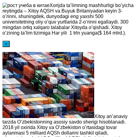
Xorijda ta’limning mashhurligi bo’yicha
reytingda – Xitoy AQSH va Buyuk Britaniyadan keyin 3-
o’rinni, shuningdek, dunyodagi eng yaxshi 500
universitetning oliy o’quv yurtlarida 2-o’rinni egallaydi. 300
mingdan ortiq xalqaro talabalar Xitoyda o’qishadi. Xitoy
o’zining ta’lim tizimiga Har yili 1 trln yuanga($ 164 mlrd.).
×
Xitoy an’anaviy
tarzda O’zbekistonning asosiy savdo sherigi hisoblanadi.
2018 yil oxirida Xitoy va O’zbekiston o’rtasidagi tovar
aylanmasi 5 milliard AQSh dollarini tashkil qiladi,