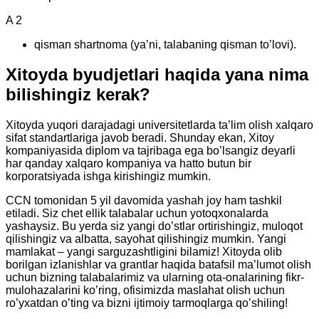
A 2
qisman shartnoma (ya’ni, talabaning qisman to’lovi).
Xitoyda byudjetlari haqida yana nima
bilishingiz kerak?
Xitoyda yuqori darajadagi universitetlarda ta’lim olish xalqaro
sifat standartlariga javob beradi. Shunday ekan, Xitoy
kompaniyasida diplom va tajribaga ega bo’lsangiz deyarli
har qanday xalqaro kompaniya va hatto butun bir
korporatsiyada ishga kirishingiz mumkin.
CCN tomonidan 5 yil davomida yashah joy ham tashkil
etiladi. Siz chet ellik talabalar uchun yotoqxonalarda
yashaysiz. Bu yerda siz yangi do’stlar ortirishingiz, muloqot
qilishingiz va albatta, sayohat qilishingiz mumkin. Yangi
mamlakat – yangi sarguzashtligini bilamiz! Xitoyda olib
borilgan izlanishlar va grantlar haqida batafsil ma’lumot olish
uchun bizning talabalarimiz va ularning ota-onalarining fikr-
mulohazalarini ko’ring, ofisimizda maslahat olish uchun
ro’yxatdan o’ting va bizni ijtimoiy tarmoqlarga qo’shiling!