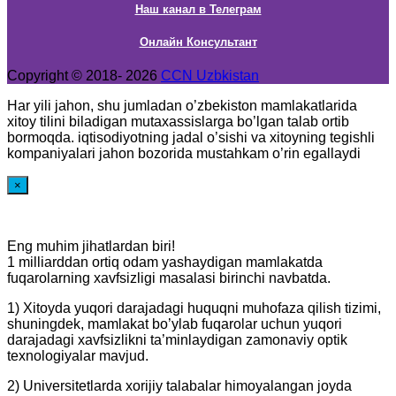
Наш канал в Телеграм
Онлайн Консультант
Copyright © 2018- 2026
CCN Uzbkistan
Har yili jahon, shu jumladan o’zbekiston mamlakatlarida
xitoy tilini biladigan mutaxassislarga bo’lgan talab ortib
bormoqda. iqtisodiyotning jadal o’sishi va xitoyning tegishli
kompaniyalari jahon bozorida mustahkam o’rin egallaydi
×
Eng muhim jihatlardan biri!
1 milliarddan ortiq odam yashaydigan mamlakatda
fuqarolarning xavfsizligi masalasi birinchi navbatda.
1) Xitoyda yuqori darajadagi huquqni muhofaza qilish tizimi,
shuningdek, mamlakat bo’ylab fuqarolar uchun yuqori
darajadagi xavfsizlikni ta’minlaydigan zamonaviy optik
texnologiyalar mavjud.
2) Universitetlarda xorijiy talabalar himoyalangan joyda