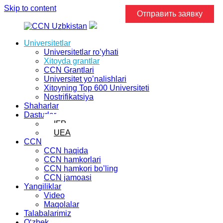
Skip to content
Отправить заявку
Universitetlar
Universitetlar ro’yhati
Xitoyda grantlar
CCN Grantlari
Universitet yo’nalishlari
Xitoyning Top 600 Universiteti
Nostrifikatsiya
Shaharlar
Dasturlar
IFP
UEA
CCN
CCN haqida
CCN hamkorlari
CCN hamkori bo’ling
CCN jamoasi
Yangiliklar
Video
Maqolalar
Talabalarimiz
Oʻzbek