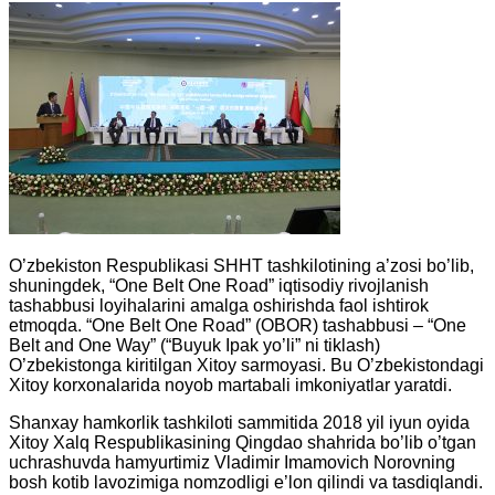
O’zbekiston Respublikasi SHHT tashkilotining a’zosi bo’lib,
shuningdek, “One Belt One Road” iqtisodiy rivojlanish
tashabbusi loyihalarini amalga oshirishda faol ishtirok
etmoqda. “One Belt One Road” (OBOR) tashabbusi – “One
Belt and One Way” (“Buyuk Ipak yo’li” ni tiklash)
O’zbekistonga kiritilgan Xitoy sarmoyasi. Bu O’zbekistondagi
Xitoy korxonalarida noyob martabali imkoniyatlar yaratdi.
Shanxay hamkorlik tashkiloti sammitida 2018 yil iyun oyida
Xitoy Xalq Respublikasining Qingdao shahrida bo’lib o’tgan
uchrashuvda hamyurtimiz Vladimir Imamovich Norovning
bosh kotib lavozimiga nomzodligi e’lon qilindi va tasdiqlandi.