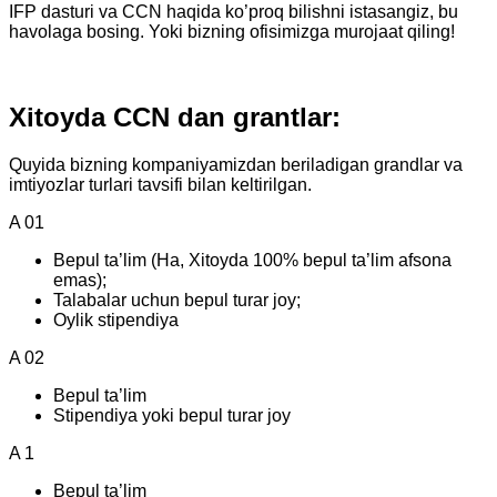
IFP dasturi va CCN haqida ko’proq bilishni istasangiz, bu
havolaga bosing. Yoki bizning ofisimizga murojaat qiling!
Xitoyda CCN dan grantlar:
Quyida bizning kompaniyamizdan beriladigan grandlar va
imtiyozlar turlari tavsifi bilan keltirilgan.
A 01
Bepul ta’lim (Ha, Xitoyda 100% bepul ta’lim afsona
emas);
Talabalar uchun bepul turar joy;
Oylik stipendiya
A 02
Bepul ta’lim
Stipendiya yoki bepul turar joy
A 1
Bepul ta’lim