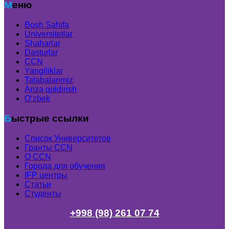
Меню
Bosh Sahifa
Universitetlar
Shaharlar
Dasturlar
CCN
Yangiliklar
Talabalarimiz
Ariza qoldirish
Oʻzbek
Быстрые ссылки
Список Университетов
Гранты ССN
О ССN
Города для обучения
IFP центры
Статьи
Студенты
+998 (98) 261 07 74