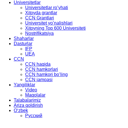
Universitetlar
Universitetlar ro’yhati
Xitoyda grantlar
CCN Grantlari
Universitet yo’nalishlari
Xitoyning Top 600 Universiteti
Nostrifikatsiya
Shaharlar
Dasturlar
IFP
UEA
CCN
CCN haqida
CCN hamkorlari
CCN hamkori bo’ling
CCN jamoasi
Yangiliklar
Video
Maqolalar
Talabalarimiz
Ariza qoldirish
Oʻzbek
Русский