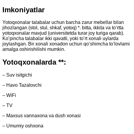
Imkoniyatlar
Yotoqxonalar talabalar uchun barcha zarur mebellar bilan
jihozlangan (stol, stul, shkaf, yotoq) *. bitta, ikkita va to’rtta
yotoqxonalar mavjud (universitetda turar joy turiga qarab).
Ko’pincha talabalar ikki qavatli, yoki to’rt xonali uylarda
joylashgan. Bir xonali xonadon uchun qo’shimcha to’lovlarni
amalga oshirishilishi mumkin.
Yotoqxonalarda **:
– Suv isitgichi
– Havo Tazalovchi
– WiFi
– TV
– Maxsus vannaxona va dush xonasi
– Umumiy oshxona