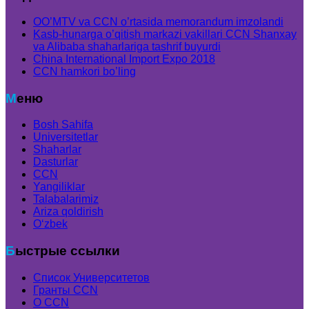
OO’MTV va CCN o’rtasida memorandum imzolandi
Kasb-hunarga o’qitish markazi vakillari CCN Shanxay
va Alibaba shaharlariga tashrif buyurdi
China International Import Expo 2018
CCN hamkori bo’ling
Меню
Bosh Sahifa
Universitetlar
Shaharlar
Dasturlar
CCN
Yangiliklar
Talabalarimiz
Ariza qoldirish
Oʻzbek
Быстрые ссылки
Список Университетов
Гранты ССN
О ССN