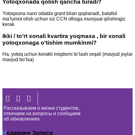
Yotoqxonada qolish qancha turadi?
Yotoqxona narxi odatda grant bilan qoplanadi, batafsil
ma’lumot olish uchun siz CCN ofisiga murojaat qilishingiz
kerak.
Ikki / to’rt xonali kvartira yoqmasa , bir xonali
yotoqxonaga o’tishim mumkinmi?
Ha, yotoq uchun kerakli miqdorni to’lash orqali (mavjud joylar
mavjud bo’lsa)
Рассказываем о жизни студентов,
отвечаем на вопросы и сообщаем
об обновлениях
Недавние Записи