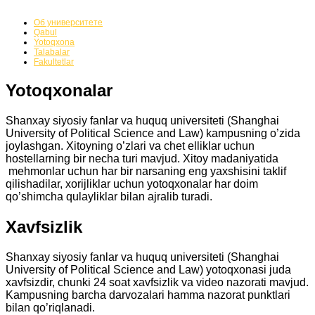
Yotoqxona
Об университете
Qabul
Yotoqxona
Talabalar
Fakultetlar
Yotoqxonalar
Shanxay siyosiy fanlar va huquq universiteti (Shanghai
University of Political Science and Law) kampusning o’zida
joylashgan. Xitoyning o’zlari va chet elliklar uchun
hostellarning bir necha turi mavjud. Xitoy madaniyatida
mehmonlar uchun har bir narsaning eng yaxshisini taklif
qilishadilar, xorijliklar uchun yotoqxonalar har doim
qo’shimcha qulayliklar bilan ajralib turadi.
Xavfsizlik
Shanxay siyosiy fanlar va huquq universiteti (Shanghai
University of Political Science and Law) yotoqxonasi juda
xavfsizdir, chunki 24 soat xavfsizlik va video nazorati mavjud.
Kampusning barcha darvozalari hamma nazorat punktlari
bilan qo’riqlanadi.