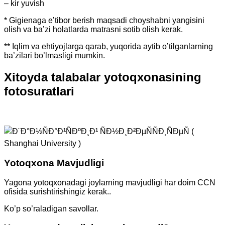
– kir yuvish
* Gigienaga e’tibor berish maqsadi choyshabni yangisini
olish va ba’zi holatlarda matrasni sotib olish kerak.
** Iqlim va ehtiyojlarga qarab, yuqorida aytib o’tilganlarning
ba’zilari bo’lmasligi mumkin.
Xitoyda talabalar yotoqxonasining
fotosuratlari
Yotoqxona Mavjudligi
Yagona yotoqxonadagi joylarning mavjudligi har doim CCN
ofisida surishtirishingiz kerak..
Ko’p so’raladigan savollar.