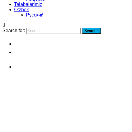
Talabalarimiz
Oʻzbek
Русский
Search for:
Search
Home
Shanxayning siyosiy fan va qonun
universiteti
Yotoqxona
Shanxayning siyosiy fan
va qonun universiteti