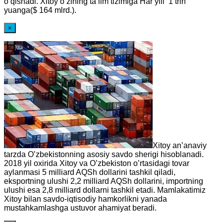
o’qishadi. Xitoy o’zining ta’lim tizimiga Har yili 1 trln
yuanga($ 164 mlrd.).
×
Xitoy an’anaviy
tarzda O’zbekistonning asosiy savdo sherigi hisoblanadi.
2018 yil oxirida Xitoy va O’zbekiston o’rtasidagi tovar
aylanmasi 5 milliard AQSh dollarini tashkil qiladi,
eksportning ulushi 2,2 milliard AQSh dollarini, importning
ulushi esa 2,8 milliard dollarni tashkil etadi. Mamlakatimiz
Xitoy bilan savdo-iqtisodiy hamkorlikni yanada
mustahkamlashga ustuvor ahamiyat beradi.