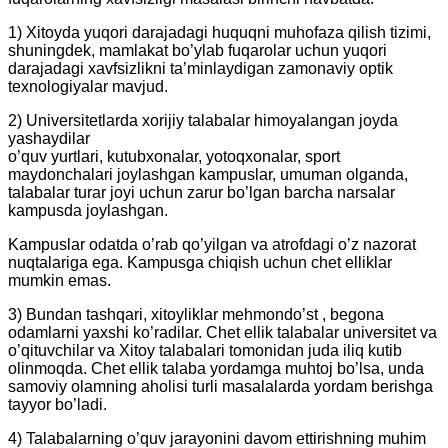
1) Xitoyda yuqori darajadagi huquqni muhofaza qilish tizimi,
shuningdek, mamlakat bo’ylab fuqarolar uchun yuqori
darajadagi xavfsizlikni ta’minlaydigan zamonaviy optik
texnologiyalar mavjud.
2) Universitetlarda xorijiy talabalar himoyalangan joyda
yashaydilar
o’quv yurtlari, kutubxonalar, yotoqxonalar, sport
maydonchalari joylashgan kampuslar, umuman olganda,
talabalar turar joyi uchun zarur bo’lgan barcha narsalar
kampusda joylashgan.
Kampuslar odatda o’rab qo’yilgan va atrofdagi o’z nazorat
nuqtalariga ega. Kampusga chiqish uchun chet elliklar
mumkin emas.
3) Bundan tashqari, xitoyliklar mehmondo’st , begona
odamlarni yaxshi ko’radilar. Chet ellik talabalar universitet va
o’qituvchilar va Xitoy talabalari tomonidan juda iliq kutib
olinmoqda. Chet ellik talaba yordamga muhtoj bo’lsa, unda
samoviy olamning aholisi turli masalalarda yordam berishga
tayyor bo’ladi.
4) Talabalarning o’quv jarayonini davom ettirishning muhim