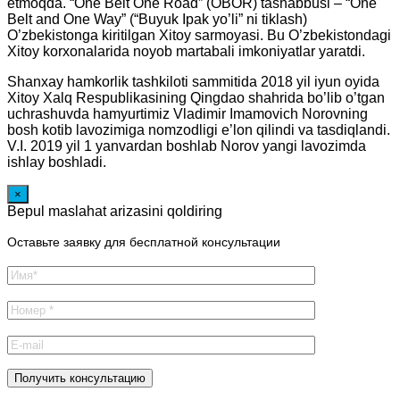
etmoqda. “One Belt One Road” (OBOR) tashabbusi – “One
Belt and One Way” (“Buyuk Ipak yo’li” ni tiklash)
O’zbekistonga kiritilgan Xitoy sarmoyasi. Bu O’zbekistondagi
Xitoy korxonalarida noyob martabali imkoniyatlar yaratdi.
Shanxay hamkorlik tashkiloti sammitida 2018 yil iyun oyida
Xitoy Xalq Respublikasining Qingdao shahrida bo’lib o’tgan
uchrashuvda hamyurtimiz Vladimir Imamovich Norovning
bosh kotib lavozimiga nomzodligi e’lon qilindi va tasdiqlandi.
V.I. 2019 yil 1 yanvardan boshlab Norov yangi lavozimda
ishlay boshladi.
×
Bepul maslahat arizasini qoldiring
Оставьте заявку для бесплатной консультации