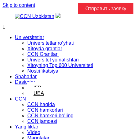
Skip to content
Отправить заявку
Universitetlar
Universitetlar ro’yhati
Xitoyda grantlar
CCN Grantlari
Universitet yo’nalishlari
Xitoyning Top 600 Universiteti
Nostrifikatsiya
Shaharlar
Dasturlar
IFP
UEA
CCN
CCN haqida
CCN hamkorlari
CCN hamkori bo’ling
CCN jamoasi
Yangiliklar
Video
Maqolalar