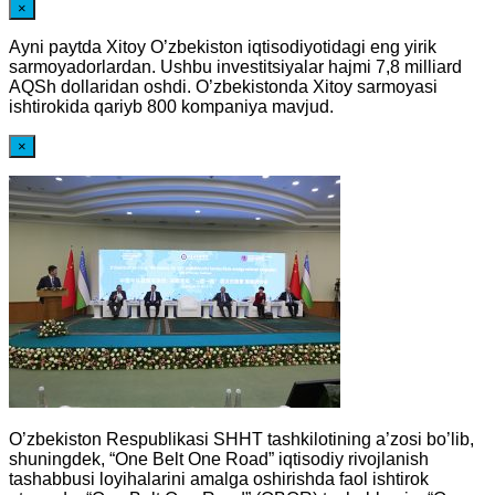
×
Ayni paytda Xitoy O’zbekiston iqtisodiyotidagi eng yirik
sarmoyadorlardan. Ushbu investitsiyalar hajmi 7,8 milliard
AQSh dollaridan oshdi. O’zbekistonda Xitoy sarmoyasi
ishtirokida qariyb 800 kompaniya mavjud.
×
O’zbekiston Respublikasi SHHT tashkilotining a’zosi bo’lib,
shuningdek, “One Belt One Road” iqtisodiy rivojlanish
tashabbusi loyihalarini amalga oshirishda faol ishtirok