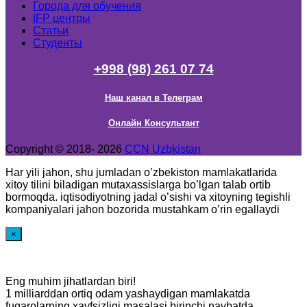
Города для обучения
IFP центры
Статьи
Студенты
+998 (98) 261 07 74
Наш канал в Телеграм
Онлайн Консультант
Copyright © 2018- 2026
CCN Uzbkistan
Har yili jahon, shu jumladan o’zbekiston mamlakatlarida
xitoy tilini biladigan mutaxassislarga bo’lgan talab ortib
bormoqda. iqtisodiyotning jadal o’sishi va xitoyning tegishli
kompaniyalari jahon bozorida mustahkam o’rin egallaydi
×
Eng muhim jihatlardan biri!
1 milliarddan ortiq odam yashaydigan mamlakatda
fuqarolarning xavfsizligi masalasi birinchi navbatda.