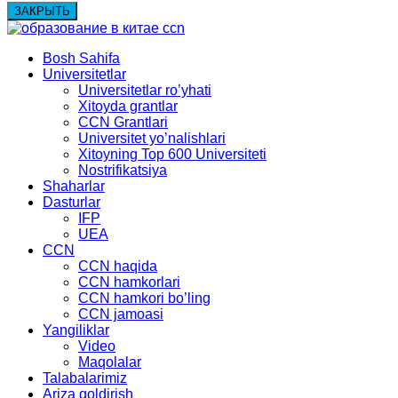
ЗАКРЫТЬ
Bosh Sahifa
Universitetlar
Universitetlar ro’yhati
Xitoyda grantlar
CCN Grantlari
Universitet yo’nalishlari
Xitoyning Top 600 Universiteti
Nostrifikatsiya
Shaharlar
Dasturlar
IFP
UEA
CCN
CCN haqida
CCN hamkorlari
CCN hamkori bo’ling
CCN jamoasi
Yangiliklar
Video
Maqolalar
Talabalarimiz
Ariza qoldirish