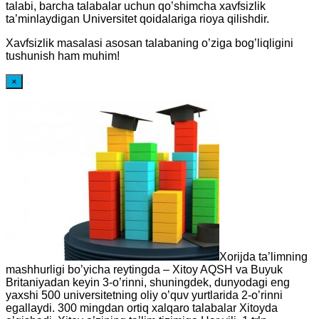
talabi, barcha talabalar uchun qo’shimcha xavfsizlik
ta’minlaydigan Universitet qoidalariga rioya qilishdir.
Xavfsizlik masalasi asosan talabaning o’ziga bog’liqligini
tushunish ham muhim!
×
Xorijda ta’limning
mashhurligi bo’yicha reytingda – Xitoy AQSH va Buyuk
Britaniyadan keyin 3-o’rinni, shuningdek, dunyodagi eng
yaxshi 500 universitetning oliy o’quv yurtlarida 2-o’rinni
egallaydi. 300 mingdan ortiq xalqaro talabalar Xitoyda