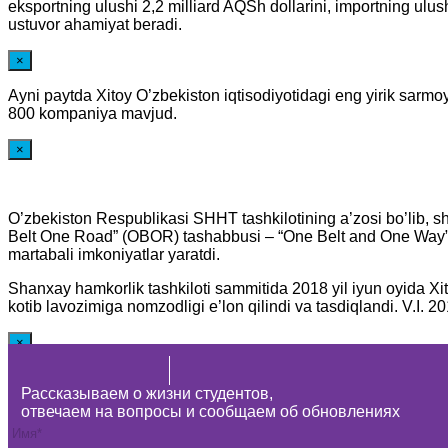
eksportning ulushi 2,2 milliard AQSh dollarini, importning ulu
ustuvor ahamiyat beradi.
×
Ayni paytda Xitoy O’zbekiston iqtisodiyotidagi eng yirik sarmo
800 kompaniya mavjud.
×
O’zbekiston Respublikasi SHHT tashkilotining a’zosi bo’lib, sh
Belt One Road” (OBOR) tashabbusi – “One Belt and One Way” (“B
martabali imkoniyatlar yaratdi.
Shanxay hamkorlik tashkiloti sammitida 2018 yil iyun oyida 
kotib lavozimiga nomzodligi e’lon qilindi va tasdiqlandi. V.I.
×
Bepul maslahat arizasini qoldiring
Рассказываем о жизни студентов,
Оставьте заявку для бесплатной консультации
отвечаем на вопросы и сообщаем об обновлениях