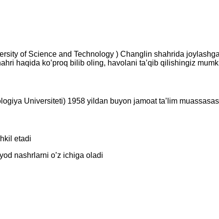
rsity of Science and Technology
) Changlin shahrida joylashga
ri haqida ko’proq bilib oling, havolani ta’qib qilishingiz mumk
iya Universiteti) 1958 yildan buyon jamoat ta’lim muassasasiga 
kil etadi
yod nashrlarni o’z ichiga oladi