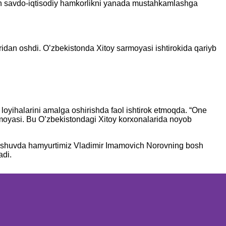
bilan savdo-iqtisodiy hamkorlikni yanada mustahkamlashga
ridan oshdi. O’zbekistonda Xitoy sarmoyasi ishtirokida qariyb
loyihalarini amalga oshirishda faol ishtirok etmoqda. “One
rmoyasi. Bu O’zbekistondagi Xitoy korxonalarida noyob
hrashuvda hamyurtimiz Vladimir Imamovich Norovning bosh
adi.