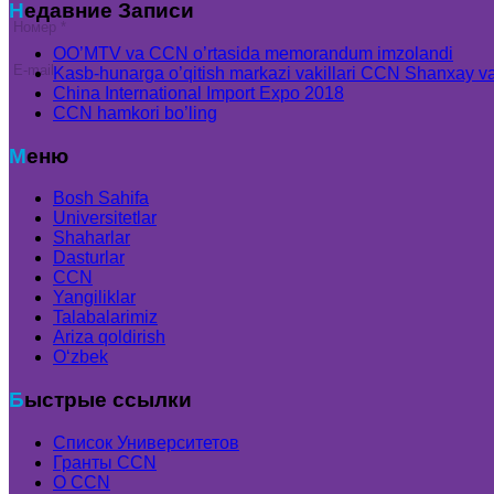
Недавние Записи
OO’MTV va CCN o’rtasida memorandum imzolandi
Kasb-hunarga o’qitish markazi vakillari CCN Shanxay va 
China International Import Expo 2018
CCN hamkori bo’ling
ЗАКРЫТЬ
Меню
Bosh Sahifa
Bosh Sahifa
Universitetlar
Universitetlar
Shaharlar
Universitetlar ro’yhati
Dasturlar
Xitoyda grantlar
CCN
CCN Grantlari
Yangiliklar
Universitet yo’nalishlari
Talabalarimiz
Xitoyning Top 600 Universiteti
Ariza qoldirish
Nostrifikatsiya
Oʻzbek
Shaharlar
Dasturlar
Быстрые ссылки
IFP
UEA
Список Университетов
CCN
Гранты ССN
CCN haqida
О ССN
CCN hamkorlari