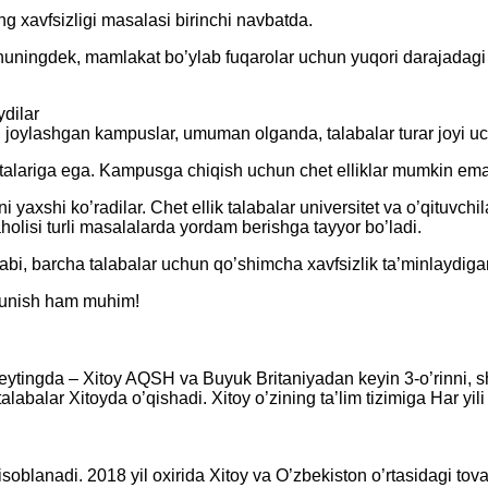
 xavfsizligi masalasi birinchi navbatda.
shuningdek, mamlakat bo’ylab fuqarolar uchun yuqori darajadagi 
ydilar
ri joylashgan kampuslar, umuman olganda, talabalar turar joyi 
qtalariga ega. Kampusga chiqish uchun chet elliklar mumkin em
yaxshi ko’radilar. Chet ellik talabalar universitet va o’qituvchil
olisi turli masalalarda yordam berishga tayyor bo’ladi.
bi, barcha talabalar uchun qo’shimcha xavfsizlik ta’minlaydigan 
shunish ham muhim!
 reytingda – Xitoy AQSH va Buyuk Britaniyadan keyin 3-o’rinni, 
alabalar Xitoyda o’qishadi. Xitoy o’zining ta’lim tizimiga Har yil
oblanadi. 2018 yil oxirida Xitoy va O’zbekiston o’rtasidagi tovar