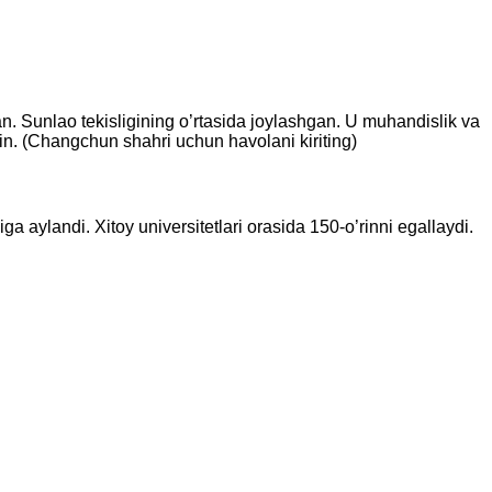
n. Sunlao tekisligining o’rtasida joylashgan. U muhandislik va
in. (Changchun shahri uchun havolani kiriting)
aylandi. Xitoy universitetlari orasida 150-o’rinni egallaydi.