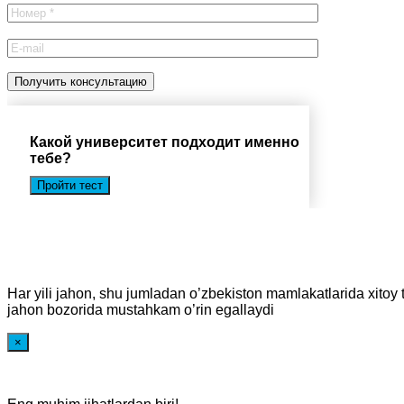
Какой университет подходит именно
тебе?
Пройти тест
Har yili jahon, shu jumladan o’zbekiston mamlakatlarida xitoy t
jahon bozorida mustahkam o’rin egallaydi
×