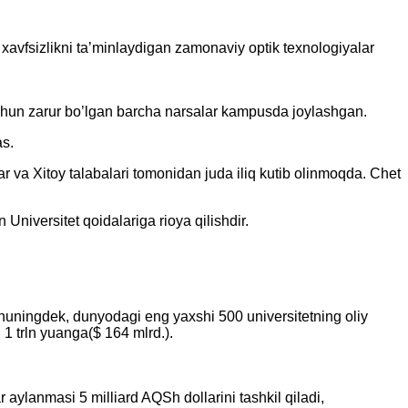
xavfsizlikni ta’minlaydigan zamonaviy optik texnologiyalar
uchun zarur bo’lgan barcha narsalar kampusda joylashgan.
as.
ar va Xitoy talabalari tomonidan juda iliq kutib olinmoqda. Chet
Universitet qoidalariga rioya qilishdir.
shuningdek, dunyodagi eng yaxshi 500 universitetning oliy
i 1 trln yuanga($ 164 mlrd.).
 aylanmasi 5 milliard AQSh dollarini tashkil qiladi,