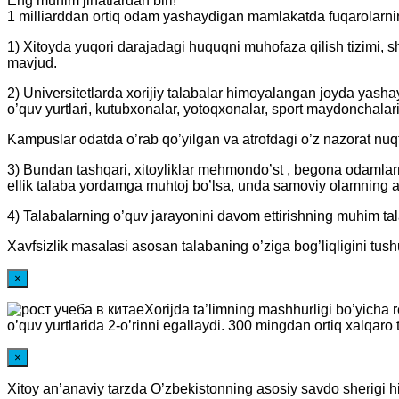
Eng muhim jihatlardan biri!
1 milliarddan ortiq odam yashaydigan mamlakatda fuqarolarning
1) Xitoyda yuqori darajadagi huquqni muhofaza qilish tizimi, 
mavjud.
2) Universitetlarda xorijiy talabalar himoyalangan joyda yasha
o’quv yurtlari, kutubxonalar, yotoqxonalar, sport maydonchala
Kampuslar odatda o’rab qo’yilgan va atrofdagi o’z nazorat nu
3) Bundan tashqari, xitoyliklar mehmondo’st , begona odamlarni 
ellik talaba yordamga muhtoj bo’lsa, unda samoviy olamning ah
4) Talabalarning o’quv jarayonini davom ettirishning muhim tala
Xavfsizlik masalasi asosan talabaning o’ziga bog’liqligini tu
×
Xorijda ta’limning mashhurligi bo’yicha
o’quv yurtlarida 2-o’rinni egallaydi. 300 mingdan ortiq xalqaro t
×
Xitoy an’anaviy tarzda O’zbekistonning asosiy savdo sherigi his