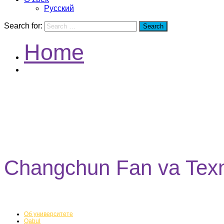
Русский
Search for:
Search
Home
Changchun Fan va Texnologiya Universiteti
Changchun Fan va Texno
Об университете
Qabul