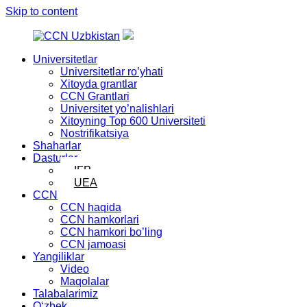
Skip to content
Universitetlar
Universitetlar ro’yhati
Xitoyda grantlar
CCN Grantlari
Universitet yo’nalishlari
Xitoyning Top 600 Universiteti
Nostrifikatsiya
Shaharlar
Dasturlar
IFP
UEA
CCN
CCN haqida
CCN hamkorlari
CCN hamkori bo’ling
CCN jamoasi
Yangiliklar
Video
Maqolalar
Talabalarimiz
Oʻzbek