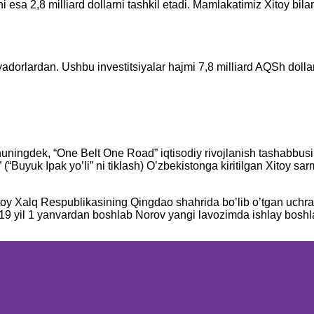
shi esa 2,8 milliard dollarni tashkil etadi. Mamlakatimiz Xitoy 
yadorlardan. Ushbu investitsiyalar hajmi 7,8 milliard AQSh dolla
uningdek, “One Belt One Road” iqtisodiy rivojlanish tashabbusi 
uyuk Ipak yo’li” ni tiklash) O’zbekistonga kiritilgan Xitoy sa
Xitoy Xalq Respublikasining Qingdao shahrida bo’lib o’tgan uc
 2019 yil 1 yanvardan boshlab Norov yangi lavozimda ishlay boshl