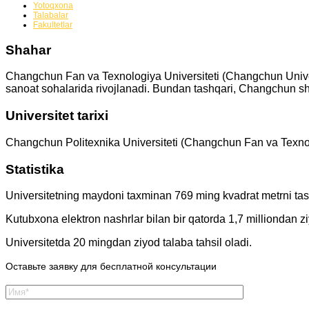
Yotoqxona
Talabalar
Fakultetlar
Shahar
Changchun Fan va Texnologiya Universiteti (
Changchun Unive
sanoat sohalarida rivojlanadi. Bundan tashqari, Changchun shah
Universitet tarixi
Changchun Politexnika Universiteti (Changchun Fan va Texnolog
Statistika
Universitetning maydoni taxminan 769 ming kvadrat metrni tash
Kutubxona elektron nashrlar bilan bir qatorda 1,7 milliondan zi
Universitetda 20 mingdan ziyod talaba tahsil oladi.
Оставьте заявку для бесплатной консультации