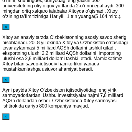
o’rinni, shuningdek, dunyodagi eng yaxshi 500
universitetning oliy o’quv yurtlarida 2-o’rinni egallaydi. 300
mingdan ortiq xalqaro talabalar Xitoyda o’qishadi. Xitoy
o’zining ta’lim tizimiga Har yili 1 trln yuanga($ 164 mlrd.).
×
Xitoy an’anaviy tarzda O’zbekistonning asosiy savdo sherigi
hisoblanadi. 2018 yil oxirida Xitoy va O’zbekiston o’rtasidagi
tovar aylanmasi 5 milliard AQSh dollarini tashkil qiladi,
eksportning ulushi 2,2 milliard AQSh dollarini, importning
ulushi esa 2,8 milliard dollarni tashkil etadi. Mamlakatimiz
Xitoy bilan savdo-iqtisodiy hamkorlikni yanada
mustahkamlashga ustuvor ahamiyat beradi.
×
Ayni paytda Xitoy O’zbekiston iqtisodiyotidagi eng yirik
sarmoyadorlardan. Ushbu investitsiyalar hajmi 7,8 milliard
AQSh dollaridan oshdi. O’zbekistonda Xitoy sarmoyasi
ishtirokida qariyb 800 kompaniya mavjud.
×