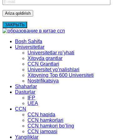
ЗАКРЫТЬ
Bosh Sahifa
Universitetlar
Universitetlar ro’yhati
Xitoyda grantlar
CCN Grantlari
Universitet yo’nalishlari
Xitoyning Top 600 Universiteti
Nostrifikatsiya
Shaharlar
Dasturlar
IFP
UEA
CCN
CCN haqida
CCN hamkorlari
CCN hamkori bo’ling
CCN jamoasi
Yangiliklar