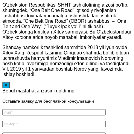
O’zbekiston Respublikasi SHHT tashkilotining a’zosi bo’lib,
shuningdek, “One Belt One Road” iqtisodiy rivojlanish
tashabbusi loyihalarini amalga oshirishda faol ishtirok
etmoqda. “One Belt One Road” (OBOR) tashabbusi – “One
Belt and One Way” (“Buyuk Ipak yo’li” ni tiklash)
O’zbekistonga kiritilgan Xitoy sarmoyasi. Bu O’zbekistondagi
Xitoy korxonalarida noyob martabali imkoniyatlar yaratdi.
Shanxay hamkorlik tashkiloti sammitida 2018 yil iyun oyida
Xitoy Xalq Respublikasining Qingdao shahrida bo’lib o’tgan
uchrashuvda hamyurtimiz Vladimir Imamovich Norovning
bosh kotib lavozimiga nomzodligi e’lon qilindi va tasdiqlandi.
V.I. 2019 yil 1 yanvardan boshlab Norov yangi lavozimda
ishlay boshladi.
×
Bepul maslahat arizasini qoldiring
Оставьте заявку для бесплатной консультации