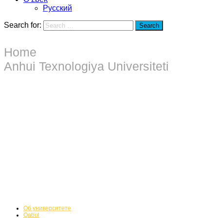
Русский
Search for:
Search
Home
Anhui Texnologiya Universiteti
Talabalar
Anhui Texnologiya Universiteti
Talabalar
Об университете
Qabul