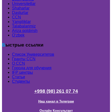
Universitetlar
Shaharlar
Dasturlar
CCN
Yangiliklar
Talabalarimiz
Ariza qoldirish
Oʻzbek
Быстрые ссылки
Список Университетов
Гранты ССN
О ССN
Города для обучения
IFP центры
Статьи
Студенты
+998 (98) 261 07 74
Наш канал в Телеграм
Онлайн Консультант