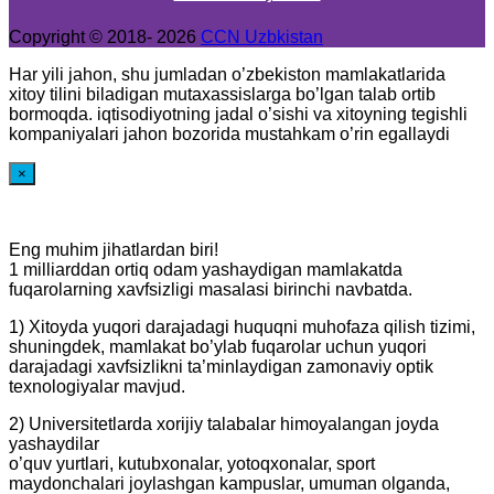
Copyright © 2018- 2026
CCN Uzbkistan
Har yili jahon, shu jumladan o’zbekiston mamlakatlarida
xitoy tilini biladigan mutaxassislarga bo’lgan talab ortib
bormoqda. iqtisodiyotning jadal o’sishi va xitoyning tegishli
kompaniyalari jahon bozorida mustahkam o’rin egallaydi
×
Eng muhim jihatlardan biri!
1 milliarddan ortiq odam yashaydigan mamlakatda
fuqarolarning xavfsizligi masalasi birinchi navbatda.
1) Xitoyda yuqori darajadagi huquqni muhofaza qilish tizimi,
shuningdek, mamlakat bo’ylab fuqarolar uchun yuqori
darajadagi xavfsizlikni ta’minlaydigan zamonaviy optik
texnologiyalar mavjud.
2) Universitetlarda xorijiy talabalar himoyalangan joyda
yashaydilar
o’quv yurtlari, kutubxonalar, yotoqxonalar, sport
maydonchalari joylashgan kampuslar, umuman olganda,