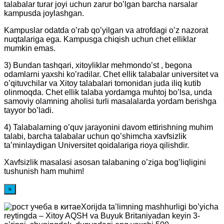
talabalar turar joyi uchun zarur bo’lgan barcha narsalar
kampusda joylashgan.
Kampuslar odatda o’rab qo’yilgan va atrofdagi o’z nazorat
nuqtalariga ega. Kampusga chiqish uchun chet elliklar
mumkin emas.
3) Bundan tashqari, xitoyliklar mehmondo’st , begona
odamlarni yaxshi ko’radilar. Chet ellik talabalar universitet va
o’qituvchilar va Xitoy talabalari tomonidan juda iliq kutib
olinmoqda. Chet ellik talaba yordamga muhtoj bo’lsa, unda
samoviy olamning aholisi turli masalalarda yordam berishga
tayyor bo’ladi.
4) Talabalarning o’quv jarayonini davom ettirishning muhim
talabi, barcha talabalar uchun qo’shimcha xavfsizlik
ta’minlaydigan Universitet qoidalariga rioya qilishdir.
Xavfsizlik masalasi asosan talabaning o’ziga bog’liqligini
tushunish ham muhim!
×
Xorijda ta’limning mashhurligi bo’yicha
reytingda – Xitoy AQSH va Buyuk Britaniyadan keyin 3-