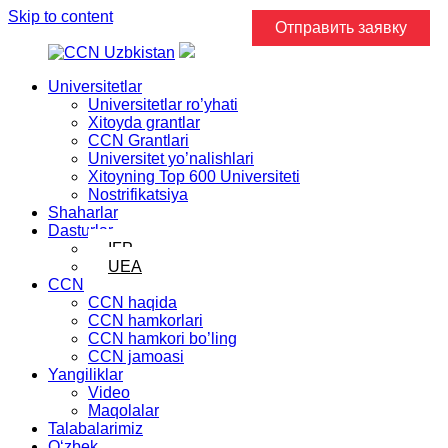
Skip to content
Отправить заявку
Universitetlar
Universitetlar ro’yhati
Xitoyda grantlar
CCN Grantlari
Universitet yo’nalishlari
Xitoyning Top 600 Universiteti
Nostrifikatsiya
Shaharlar
Dasturlar
IFP
UEA
CCN
CCN haqida
CCN hamkorlari
CCN hamkori bo’ling
CCN jamoasi
Yangiliklar
Video
Maqolalar
Talabalarimiz
Oʻzbek