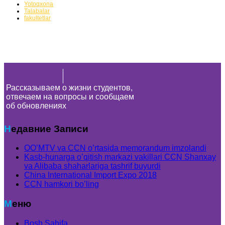
Yotoqxona
Talabalar
fakultetlar
Рассказываем о жизни студентов,
отвечаем на вопросы и сообщаем
об обновлениях
Недавние Записи
OO’MTV va CCN o’rtasida memorandum imzolandi
Kasb-hunarga o’qitish markazi vakillari CCN Shanxay
va Alibaba shaharlariga tashrif buyurdi
China International Import Expo 2018
CCN hamkori bo’ling
Меню
Bosh Sahifa