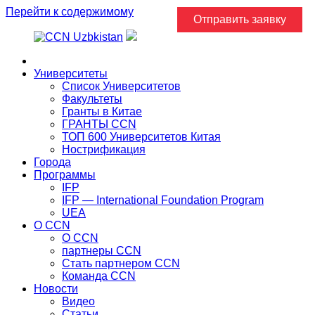
Перейти к содержимому
Отправить заявку
Главная
Университеты
Список Университетов
Факультеты
Гранты в Китае
ГРАНТЫ ССN
ТОП 600 Университетов Китая
Нострификация
Города
Программы
IFP
IFP — International Foundation Program
UEA
О CCN
О CCN
партнеры ССN
Стать партнером CCN
Команда ССN
Новости
Видео
Статьи