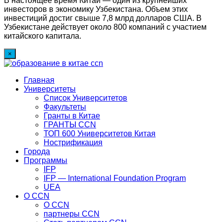
В настоящее время Китай — один из крупнейших
инвесторов в экономику Узбекистана. Объем этих
инвестиций достиг свыше 7,8 млрд долларов США. В
Узбекистане действует около 800 компаний с участием
китайского капитала.
×
Главная
Университеты
Список Университетов
Факультеты
Гранты в Китае
ГРАНТЫ ССN
ТОП 600 Университетов Китая
Нострификация
Города
Программы
IFP
IFP — International Foundation Program
UEA
О CCN
О CCN
партнеры ССN