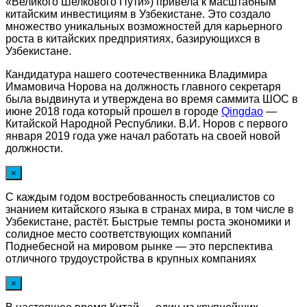
«Великого Шелкового Пути») привела к масштабным
китайским инвестициям в Узбекистане. Это создало
множество уникальных возможностей для карьерного
роста в китайских предприятиях, базирующихся в
Узбекистане.
Кандидатура нашего соотечественника Владимира
Имамовича Норова на должность главного секретаря
была выдвинута и утверждена во время саммита ШОС в
июне 2018 года который прошел в городе
Qingdao
—
Китайской Народной Республики. В.И. Норов с первого
января 2019 года уже начал работать на своей новой
должности.
×
С каждым годом востребованность специалистов со
знанием китайского языка в странах мира, в том числе в
Узбекистане, растёт. Быстрые темпы роста экономики и
солидное место соответствующих компаний
Поднебесной на мировом рынке — это перспектива
отличного трудоустройства в крупных компаниях
×