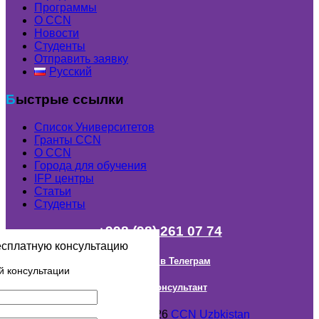
Программы
О CCN
Новости
Студенты
Отправить заявку
Русский
Быстрые ссылки
Список Университетов
Гранты ССN
О ССN
Города для обучения
IFP центры
Статьи
Студенты
+998 (98) 261 07 74
есплатную консультацию
Наш канал в Телеграм
й консультации
Онлайн Консультант
Авторское право © 2018- 2026
CCN Uzbkistan