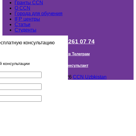
Гранты ССN
О ССN
Города для обучения
IFP центры
Статьи
Студенты
+998 (98) 261 07 74
есплатную консультацию
Наш канал в Телеграм
й консультации
Онлайн Консультант
Авторское право © 2018- 2026
CCN Uzbkistan