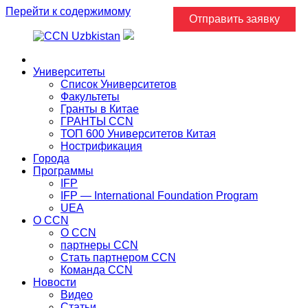
Перейти к содержимому
Отправить заявку
Главная
Университеты
Список Университетов
Факультеты
Гранты в Китае
ГРАНТЫ ССN
ТОП 600 Университетов Китая
Нострификация
Города
Программы
IFP
IFP — International Foundation Program
UEA
О CCN
О CCN
партнеры ССN
Стать партнером CCN
Команда ССN
Новости
Видео
Статьи