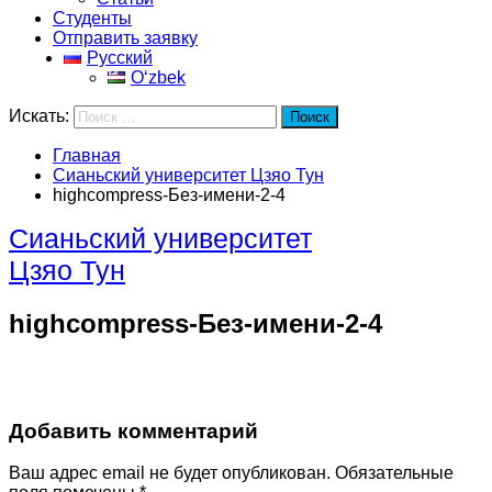
Студенты
Отправить заявку
Русский
Oʻzbek
Искать:
Поиск
Главная
Сианьский университет Цзяо Тун
highcompress-Без-имени-2-4
Сианьский университет
Цзяо Тун
highcompress-Без-имени-2-4
Добавить комментарий
Ваш адрес email не будет опубликован.
Обязательные