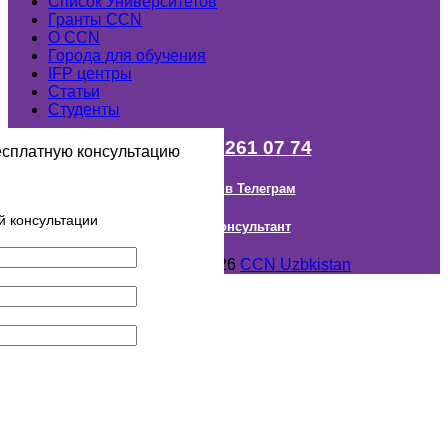
Список Университетов
Гранты ССN
О ССN
Города для обучения
IFP центры
Статьи
Студенты
+998 (98) 261 07 74
есплатную консультацию
Наш канал в Телеграм
й консультации
Онлайн Консультант
Авторское право © 2018- 2026
CCN Uzbkistan