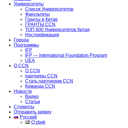
Университеты
Список Университетов
Факультеты
Гранты в Китае
ГРАНТЫ ССN
ТОП 600 Университетов Китая
Нострификация
Города
Программы
IFP
IFP — International Foundation Program
UEA
О CCN
О CCN
партнеры ССN
Стать партнером CCN
Команда ССN
Новости
Видео
Статьи
Студенты
Отправить заявку
Русский
Oʻzbek