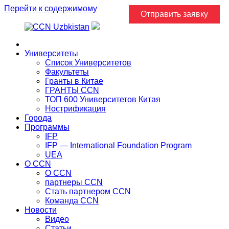
Перейти к содержимому
Отправить заявку
Главная
Университеты
Список Университетов
Факультеты
Гранты в Китае
ГРАНТЫ ССN
ТОП 600 Университетов Китая
Нострификация
Города
Программы
IFP
IFP — International Foundation Program
UEA
О CCN
О CCN
партнеры ССN
Стать партнером CCN
Команда ССN
Новости
Видео
Статьи