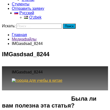
Студенты
Отправить заявку
Русский
Oʻzbek
Искать:
Поиск
Главная
Медиафайлы
IMGasdsad_8244
IMGasdsad_8244
IMGasdsad_8244
Город
Программы
Cпециальность
Была ли
вам полезна эта статья?