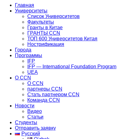
Главная
Университеты
Список Университетов
Факультеты
Гранты в Китае
ГРАНТЫ ССN
ТОП 600 Университетов Китая
Нострификация
Города
Программы
IFP
IFP — International Foundation Program
UEA
О CCN
О CCN
партнеры ССN
Стать партнером CCN
Команда ССN
Новости
Видео
Статьи
Студенты
Отправить заявку
Русский