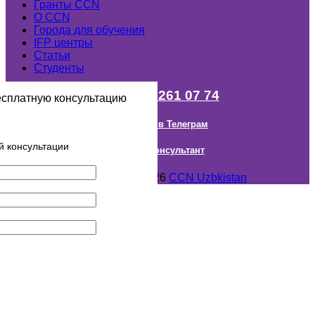
Гранты ССN
О ССN
Города для обучения
IFP центры
Статьи
Студенты
+998 (98) 261 07 74
есплатную консультацию
Наш канал в Телеграм
й консультации
Онлайн Консультант
Авторское право © 2018- 2026
CCN Uzbkistan