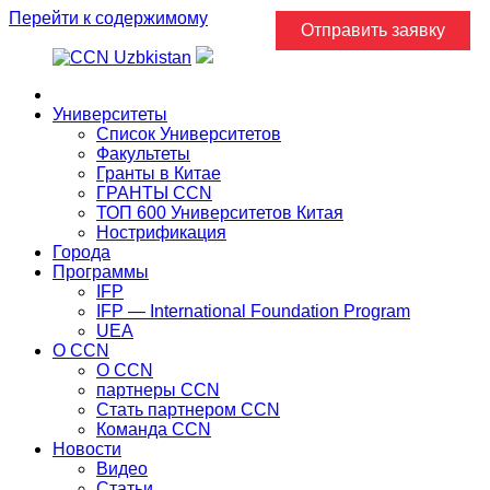
Перейти к содержимому
Отправить заявку
Главная
Университеты
Список Университетов
Факультеты
Гранты в Китае
ГРАНТЫ ССN
ТОП 600 Университетов Китая
Нострификация
Города
Программы
IFP
IFP — International Foundation Program
UEA
О CCN
О CCN
партнеры ССN
Стать партнером CCN
Команда ССN
Новости
Видео
Статьи