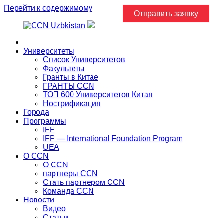
Перейти к содержимому
Отправить заявку
Главная
Университеты
Список Университетов
Факультеты
Гранты в Китае
ГРАНТЫ ССN
ТОП 600 Университетов Китая
Нострификация
Города
Программы
IFP
IFP — International Foundation Program
UEA
О CCN
О CCN
партнеры ССN
Стать партнером CCN
Команда ССN
Новости
Видео
Статьи