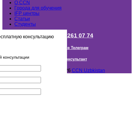
О ССN
Города для обучения
IFP центры
Статьи
Студенты
+998 (98) 261 07 74
есплатную консультацию
Наш канал в Телеграм
й консультации
Онлайн Консультант
Авторское право © 2018- 2026
CCN Uzbkistan