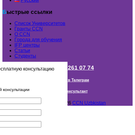
Русский
Быстрые ссылки
Список Университетов
Гранты ССN
О ССN
Города для обучения
IFP центры
Статьи
Студенты
+998 (98) 261 07 74
есплатную консультацию
Наш канал в Телеграм
й консультации
Онлайн Консультант
Авторское право © 2018- 2026
CCN Uzbkistan