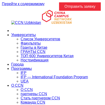
Перейти к содержимому
Отправить заявку
Главная
Университеты
Список Университетов
Факультеты
Гранты в Китае
ГРАНТЫ ССN
ТОП 600 Университетов Китая
Нострификация
Города
Программы
IFP
IFP — International Foundation Program
UEA
О CCN
О CCN
партнеры ССN
Стать партнером CCN
Команда ССN