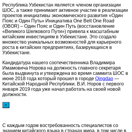
Республика Узбекистан является членом организации
ШОС, а также принимает активное участие в реализации
проектов инициативы экономического развития «Один
Пояс и Один Путь» Инициатива One Belt One Road
(OBOR) – Один Пояс и Один Путь (восстановление
«Великого Шелкового Пути») привела к масштабным
китайским инвестициям в Узбекистане. Это создало
множество уникальных возможностей для карьерного
роста в китайских предприятиях, базирующихся в
Узбекистане.
Кандидатура нашего соотечественника Владимира
Имамовича Норова на должность главного секретаря
была выдвинута и утверждена во время саммита ШОС в
июне 2018 года который прошел в городе
Qingdao
—
Китайской Народной Республики. В.И. Норов с первого
января 2019 года уже начал работать на своей новой
должности.
×
С каждым годом востребованность специалистов со
знанием китайского языка в странах мира, в том числе в