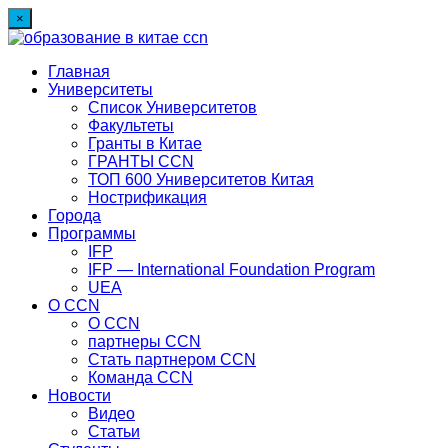
×
Главная
Университеты
Список Университетов
Факультеты
Гранты в Китае
ГРАНТЫ ССN
ТОП 600 Университетов Китая
Нострификация
Города
Программы
IFP
IFP — International Foundation Program
UEA
О CCN
О CCN
партнеры ССN
Стать партнером CCN
Команда ССN
Новости
Видео
Статьи