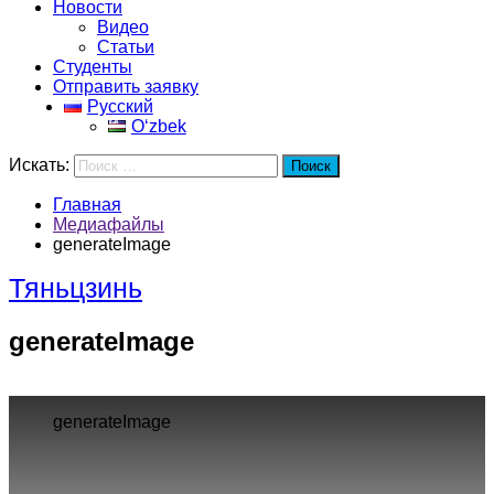
Новости
Видео
Статьи
Студенты
Отправить заявку
Русский
Oʻzbek
Искать:
Поиск
Главная
Медиафайлы
generateImage
Тяньцзинь
generateImage
generateImage