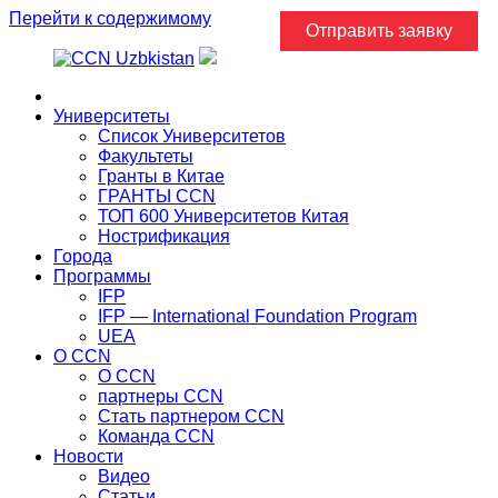
Перейти к содержимому
Отправить заявку
Главная
Университеты
Список Университетов
Факультеты
Гранты в Китае
ГРАНТЫ ССN
ТОП 600 Университетов Китая
Нострификация
Города
Программы
IFP
IFP — International Foundation Program
UEA
О CCN
О CCN
партнеры ССN
Стать партнером CCN
Команда ССN
Новости
Видео
Статьи