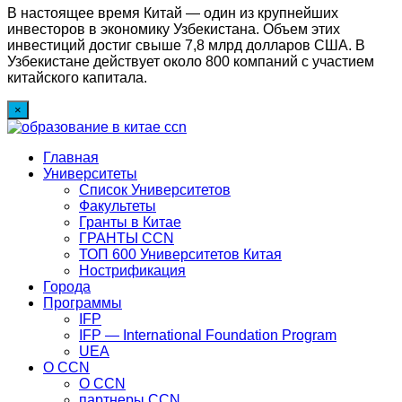
В настоящее время Китай — один из крупнейших
инвесторов в экономику Узбекистана. Объем этих
инвестиций достиг свыше 7,8 млрд долларов США. В
Узбекистане действует около 800 компаний с участием
китайского капитала.
×
Главная
Университеты
Список Университетов
Факультеты
Гранты в Китае
ГРАНТЫ ССN
ТОП 600 Университетов Китая
Нострификация
Города
Программы
IFP
IFP — International Foundation Program
UEA
О CCN
О CCN
партнеры ССN