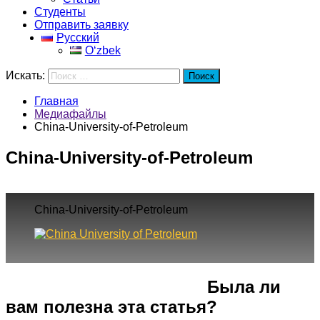
Студенты
Отправить заявку
Русский
Oʻzbek
Искать:
Поиск
Главная
Медиафайлы
China-University-of-Petroleum
China-University-of-Petroleum
China-University-of-Petroleum
Город
Программы
Cпециальность
Была ли
вам полезна эта статья?