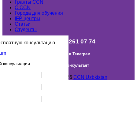
Гранты ССN
О ССN
Города для обучения
IFP центры
Статьи
Студенты
+998 (98) 261 07 74
есплатную консультацию
Наш канал в Телеграм
й консультации
Онлайн Консультант
Авторское право © 2018- 2026
CCN Uzbkistan