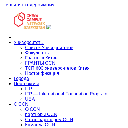
Перейти к содержимому
Главная
Университеты
Список Университетов
Факультеты
Гранты в Китае
ГРАНТЫ ССN
ТОП 600 Университетов Китая
Нострификация
Города
Программы
IFP
IFP — International Foundation Program
UEA
О CCN
О CCN
партнеры ССN
Стать партнером CCN
Команда ССN