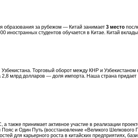
ия образования за рубежом — Китай занимает
3 место
после
00 иностранных студентов обучается в Китае. Китай вклады
 Узбекистана. Торговый оборот между КНР и Узбекистаном 
а 2,8 млрд долларов — доля импорта. Наша страна придае
, а также принимает активное участие в реализации проек
 Пояс и Один Путь (восстановление «Великого Шелкового 
стей для карьерного роста в китайских предприятиях, баз