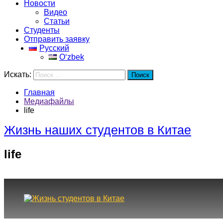
Новости
Видео
Статьи
Студенты
Отправить заявку
Русский
Oʻzbek
Искать:
Поиск
Главная
Медиафайлы
life
Жизнь наших студентов в Китае
life