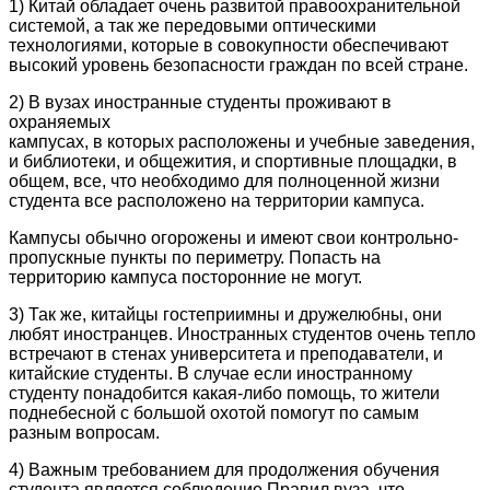
1) Китай обладает очень развитой правоохранительной
системой, а так же передовыми оптическими
технологиями, которые в совокупности обеспечивают
высокий уровень безопасности граждан по всей стране.
2) В вузах иностранные студенты проживают в
охраняемых
кампусах, в которых расположены и учебные заведения,
и библиотеки, и общежития, и спортивные площадки, в
общем, все, что необходимо для полноценной жизни
студента все расположено на территории кампуса.
Кампусы обычно огорожены и имеют свои контрольно-
пропускные пункты по периметру. Попасть на
территорию кампуса посторонние не могут.
3) Так же, китайцы гостеприимны и дружелюбны, они
любят иностранцев. Иностранных студентов очень тепло
встречают в стенах университета и преподаватели, и
китайские студенты. В случае если иностранному
студенту понадобится какая-либо помощь, то жители
поднебесной с большой охотой помогут по самым
разным вопросам.
4) Важным требованием для продолжения обучения
студента является соблюдение Правил вуза, что