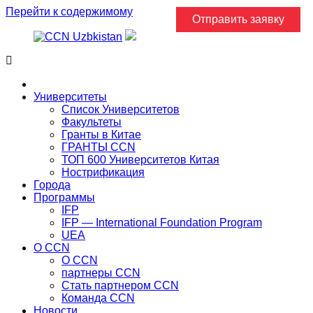
Перейти к содержимому
Отправить заявку
Главная
Университеты
Список Университетов
Факультеты
Гранты в Китае
ГРАНТЫ ССN
ТОП 600 Университетов Китая
Нострификация
Города
Программы
IFP
IFP — International Foundation Program
UEA
О CCN
О CCN
партнеры ССN
Стать партнером CCN
Команда ССN
Новости