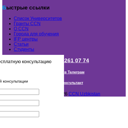
Быстрые ссылки
Список Университетов
Гранты ССN
О ССN
Города для обучения
IFP центры
Статьи
Студенты
+998 (98) 261 07 74
есплатную консультацию
Наш канал в Телеграм
й консультации
Онлайн Консультант
Авторское право © 2018- 2026
CCN Uzbkistan