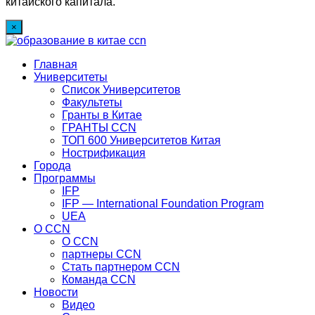
китайского капитала.
×
Главная
Университеты
Список Университетов
Факультеты
Гранты в Китае
ГРАНТЫ ССN
ТОП 600 Университетов Китая
Нострификация
Города
Программы
IFP
IFP — International Foundation Program
UEA
О CCN
О CCN
партнеры ССN
Стать партнером CCN
Команда ССN
Новости
Видео