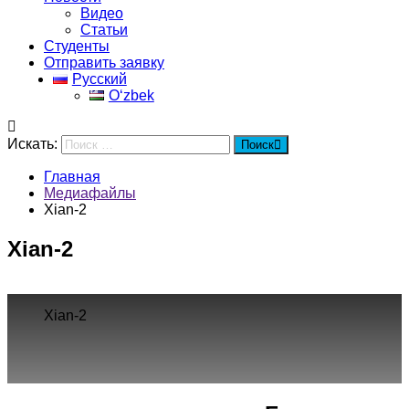
Видео
Статьи
Студенты
Отправить заявку
Русский
Oʻzbek
Искать:
Поиск
Главная
Медиафайлы
Xian-2
Xian-2
Xian-2
Город
Программы
Cпециальность