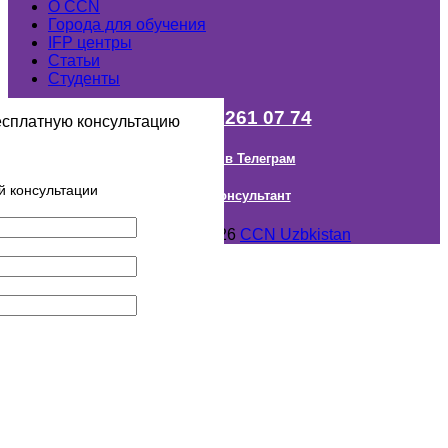
О ССN
Города для обучения
IFP центры
Статьи
Студенты
+998 (98) 261 07 74
есплатную консультацию
Наш канал в Телеграм
й консультации
Онлайн Консультант
Авторское право © 2018- 2026
CCN Uzbkistan