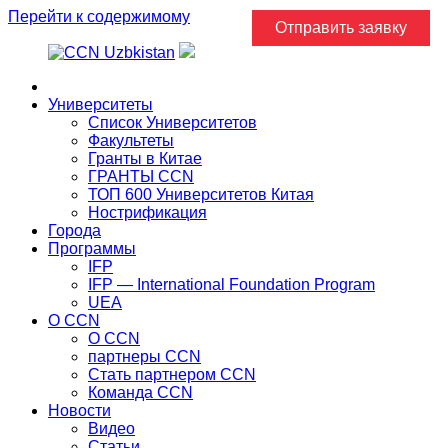
Перейти к содержимому
Отправить заявку
Главная
Университеты
Список Университетов
Факультеты
Гранты в Китае
ГРАНТЫ ССN
ТОП 600 Университетов Китая
Нострификация
Города
Программы
IFP
IFP — International Foundation Program
UEA
О CCN
О CCN
партнеры ССN
Стать партнером CCN
Команда ССN
Новости
Видео
Статьи