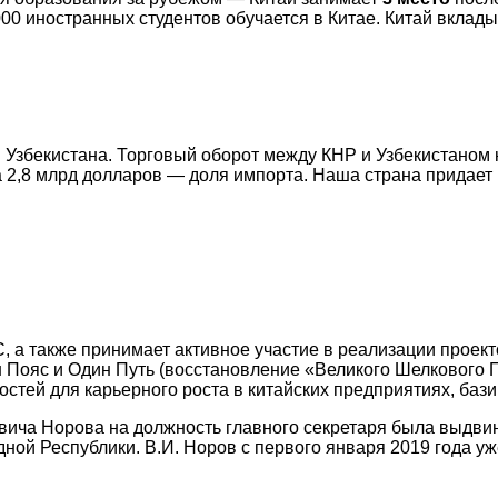
00 иностранных студентов обучается в Китае. Китай вклады
 Узбекистана. Торговый оборот между КНР и Узбекистаном 
а 2,8 млрд долларов — доля импорта. Наша страна придае
, а также принимает активное участие в реализации проек
 Пояс и Один Путь (восстановление «Великого Шелкового 
стей для карьерного роста в китайских предприятиях, баз
ича Норова на должность главного секретаря была выдви
ой Республики. В.И. Норов с первого января 2019 года уж