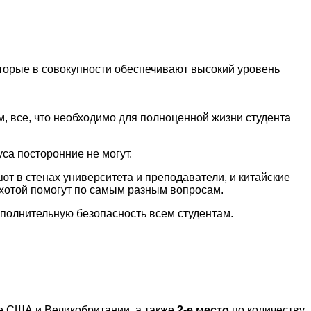
оторые в совокупности обеспечивают высокий уровень
, все, что необходимо для полноценной жизни студента
са посторонние не могут.
ют в стенах университета и преподаватели, и китайские
охотой помогут по самым разным вопросам.
полнительную безопасность всем студентам.
 США и Великобритании, а также
2-е место
по количеству