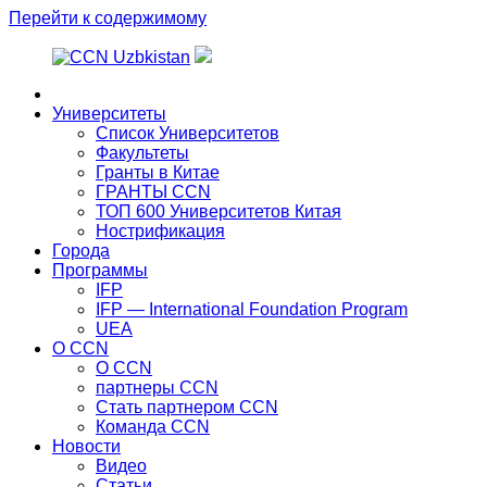
Перейти к содержимому
Главная
Университеты
Список Университетов
Факультеты
Гранты в Китае
ГРАНТЫ ССN
ТОП 600 Университетов Китая
Нострификация
Города
Программы
IFP
IFP — International Foundation Program
UEA
О CCN
О CCN
партнеры ССN
Стать партнером CCN
Команда ССN
Новости
Видео
Статьи