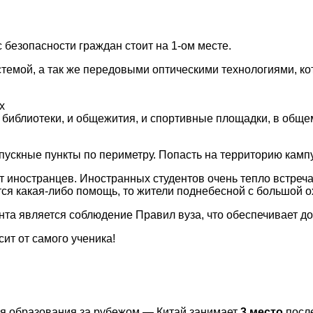
 безопасности граждан стоит на 1-ом месте.
стемой, а так же передовыми оптическими технологиями, к
х
 библиотеки, и общежития, и спортивные площадки, в общем
ускные пункты по периметру. Попасть на территорию кампу
т иностранцев. Иностранных студентов очень тепло встреча
тся какая-либо помощь, то жители поднебесной с большой 
та является соблюдение Правил вуза, что обеспечивает до
ит от самого ученика!
ия образования за рубежом — Китай занимает
3 место
после