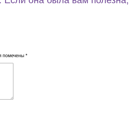
я помечены
*