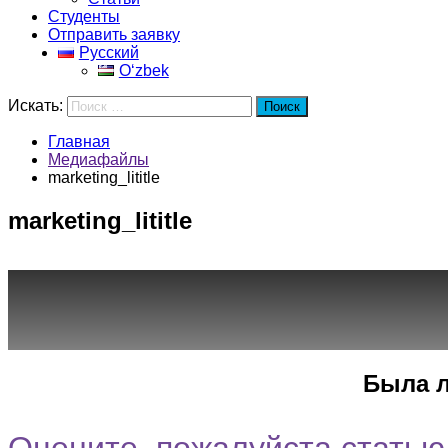
Студенты
Отправить заявку
Русский
Oʻzbek
Искать:
Поиск
Главная
Медиафайлы
marketing_lititle
marketing_lititle
Город
Программы
Cпециальность
Была л
Оцените, пожалуйста статью.