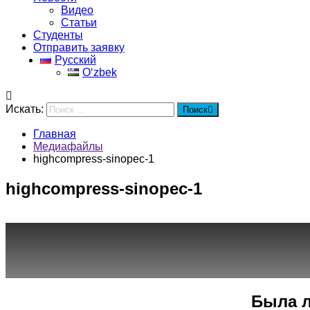
Видео
Статьи
Студенты
Отправить заявку
Русский
Oʻzbek
Искать:
Поиск
Главная
Медиафайлы
highcompress-sinopec-1
highcompress-sinopec-1
Город
Программы
Cпециальность
Была л