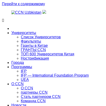
Перейти к содержимому
Главная
Университеты
Список Университетов
Факультеты
Гранты в Китае
ГРАНТЫ ССN
ТОП 600 Университетов Китая
Нострификация
Города
Программы
IFP
IFP — International Foundation Program
UEA
О CCN
О CCN
партнеры ССN
Стать партнером CCN
Команда ССN
Новости