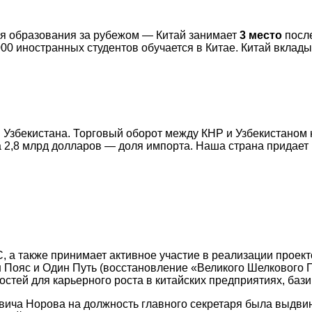
ия образования за рубежом — Китай занимает
3 место
после
00 иностранных студентов обучается в Китае. Китай вклады
 Узбекистана. Торговый оборот между КНР и Узбекистаном 
а 2,8 млрд долларов — доля импорта. Наша страна придае
, а также принимает активное участие в реализации проек
 Пояс и Один Путь (восстановление «Великого Шелкового 
стей для карьерного роста в китайских предприятиях, баз
ича Норова на должность главного секретаря была выдви