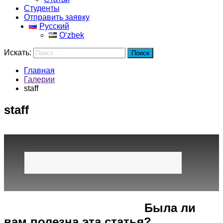
Студенты
Отправить заявку
Русский
Oʻzbek
Искать:
Поиск
Главная
Галерии
staff
staff
Город
Программы
Cпециальность
Была ли
вам полезна эта статья?