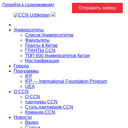
Перейти к содержимому
Отправить заявку
Главная
Университеты
Список Университетов
Факультеты
Гранты в Китае
ГРАНТЫ ССN
ТОП 600 Университетов Китая
Нострификация
Города
Программы
IFP
IFP — International Foundation Program
UEA
О CCN
О CCN
партнеры ССN
Стать партнером CCN
Команда ССN
Новости
Видео
Статьи