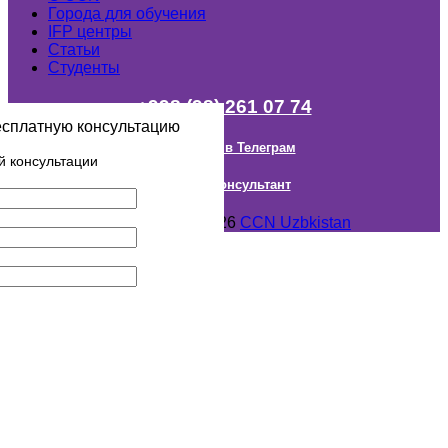
Города для обучения
IFP центры
Статьи
Студенты
+998 (98) 261 07 74
есплатную консультацию
Наш канал в Телеграм
й консультации
Онлайн Консультант
Авторское право © 2018- 2026
CCN Uzbkistan