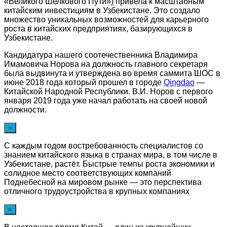
«Великого Шелкового Пути») привела к масштабным
китайским инвестициям в Узбекистане. Это создало
множество уникальных возможностей для карьерного
роста в китайских предприятиях, базирующихся в
Узбекистане.
Кандидатура нашего соотечественника Владимира
Имамовича Норова на должность главного секретаря
была выдвинута и утверждена во время саммита ШОС в
июне 2018 года который прошел в городе
Qingdao
—
Китайской Народной Республики. В.И. Норов с первого
января 2019 года уже начал работать на своей новой
должности.
×
С каждым годом востребованность специалистов со
знанием китайского языка в странах мира, в том числе в
Узбекистане, растёт. Быстрые темпы роста экономики и
солидное место соответствующих компаний
Поднебесной на мировом рынке — это перспектива
отличного трудоустройства в крупных компаниях
×