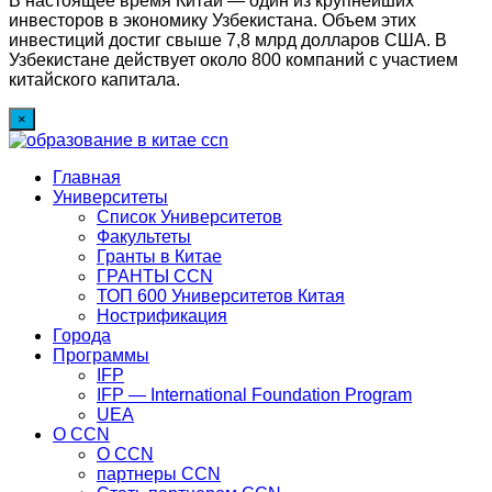
В настоящее время Китай — один из крупнейших
инвесторов в экономику Узбекистана. Объем этих
инвестиций достиг свыше 7,8 млрд долларов США. В
Узбекистане действует около 800 компаний с участием
китайского капитала.
×
Главная
Университеты
Список Университетов
Факультеты
Гранты в Китае
ГРАНТЫ ССN
ТОП 600 Университетов Китая
Нострификация
Города
Программы
IFP
IFP — International Foundation Program
UEA
О CCN
О CCN
партнеры ССN