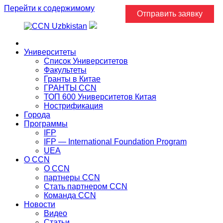
Перейти к содержимому
Отправить заявку
Главная
Университеты
Список Университетов
Факультеты
Гранты в Китае
ГРАНТЫ ССN
ТОП 600 Университетов Китая
Нострификация
Города
Программы
IFP
IFP — International Foundation Program
UEA
О CCN
О CCN
партнеры ССN
Стать партнером CCN
Команда ССN
Новости
Видео
Статьи