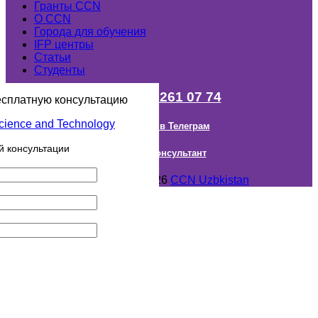
Гранты ССN
О ССN
Города для обучения
IFP центры
Статьи
Студенты
+998 (98) 261 07 74
есплатную консультацию
Наш канал в Телеграм
й консультации
Онлайн Консультант
Авторское право © 2018- 2026
CCN Uzbkistan