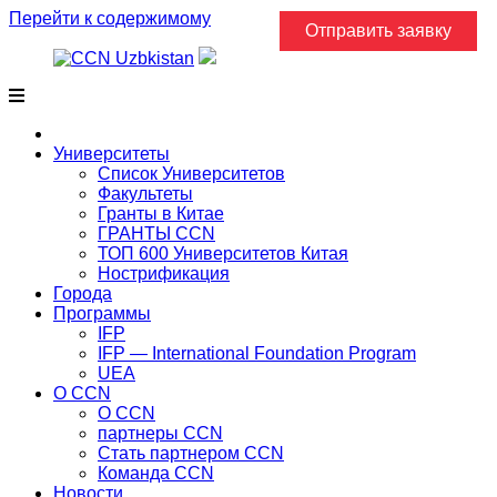
Перейти к содержимому
Отправить заявку
Главная
Университеты
Список Университетов
Факультеты
Гранты в Китае
ГРАНТЫ ССN
ТОП 600 Университетов Китая
Нострификация
Города
Программы
IFP
IFP — International Foundation Program
UEA
О CCN
О CCN
партнеры ССN
Стать партнером CCN
Команда ССN
Новости