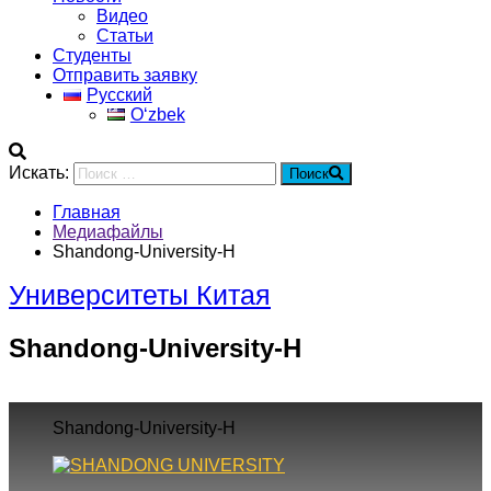
Видео
Статьи
Студенты
Отправить заявку
Русский
Oʻzbek
Искать:
Поиск
Главная
Медиафайлы
Shandong-University-H
Университеты Китая
Shandong-University-H
Shandong-University-H