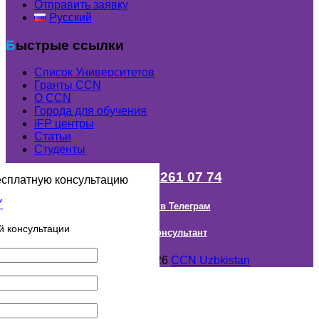
Отправить заявку
Русский
Быстрые ссылки
Список Университетов
Гранты ССN
О ССN
Города для обучения
IFP центры
Статьи
Студенты
+998 (98) 261 07 74
есплатную консультацию
Наш канал в Телеграм
й консультации
Онлайн Консультант
Авторское право © 2018- 2026
CCN Uzbkistan