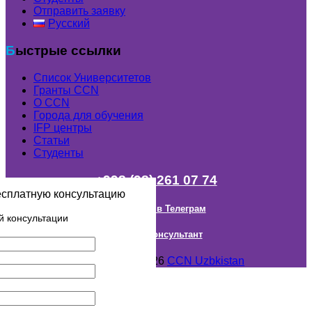
Отправить заявку
Русский
Быстрые ссылки
Список Университетов
Гранты ССN
О ССN
Города для обучения
IFP центры
Статьи
Студенты
+998 (98) 261 07 74
есплатную консультацию
Наш канал в Телеграм
й консультации
Онлайн Консультант
Авторское право © 2018- 2026
CCN Uzbkistan