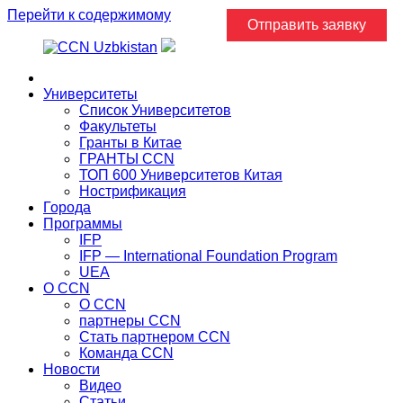
Перейти к содержимому
Отправить заявку
Главная
Университеты
Список Университетов
Факультеты
Гранты в Китае
ГРАНТЫ ССN
ТОП 600 Университетов Китая
Нострификация
Города
Программы
IFP
IFP — International Foundation Program
UEA
О CCN
О CCN
партнеры ССN
Стать партнером CCN
Команда ССN
Новости
Видео
Статьи