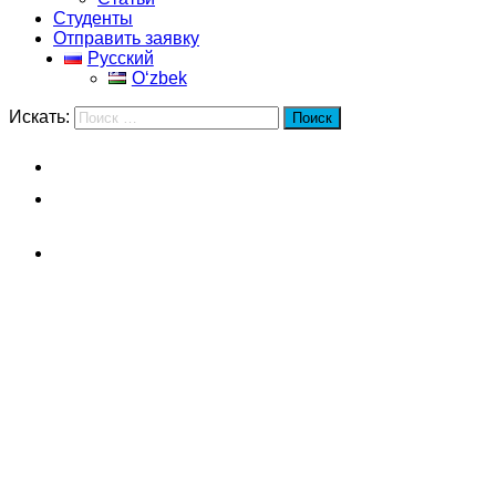
Студенты
Отправить заявку
Русский
Oʻzbek
Искать:
Поиск
Главная
Шанхайский университет Джао
Тонг
Факультеты
Шанхайский университет
Джао Тонг