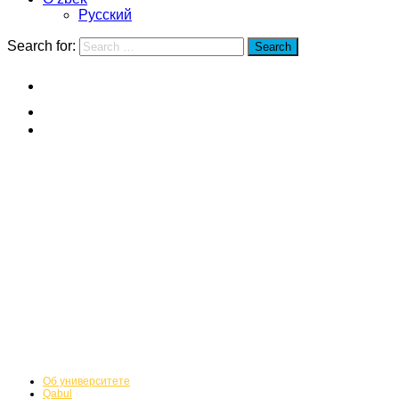
Русский
Search for:
Search
Home
Shanxay Jao Tong universiteti
Fakultetlar
Shanxay Jao Tong
universiteti
Fakultetlar
Об университете
Qabul