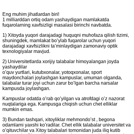
Eng muhim jihatlardan biri!
1 milliarddan ortiq odam yashaydigan mamlakatda
fuqarolarning xavfsizligi masalasi birinchi navbatda.
1) Xitoyda yuqori darajadagi huquqni muhofaza qilish tizimi,
shuningdek, mamlakat bo’ylab fuqarolar uchun yuqori
darajadagi xavfsizlikni ta’minlaydigan zamonaviy optik
texnologiyalar mavjud.
2) Universitetlarda xorijiy talabalar himoyalangan joyda
yashaydilar
o’quv yurtlari, kutubxonalar, yotoqxonalar, sport
maydonchalari joylashgan kampuslar, umuman olganda,
talabalar turar joyi uchun zarur bo’lgan barcha narsalar
kampusda joylashgan.
Kampuslar odatda o’rab qo’yilgan va atrofdagi o’z nazorat
nuqtalariga ega. Kampusga chiqish uchun chet elliklar
mumkin emas.
3) Bundan tashqari, xitoyliklar mehmondo’st , begona
odamlarni yaxshi ko’radilar. Chet ellik talabalar universitet va
o’qituvchilar va Xitoy talabalari tomonidan juda iliq kutib