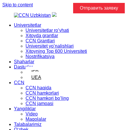
Skip to content
Отправить заявку
Universitetlar
Universitetlar ro’yhati
Xitoyda grantlar
CCN Grantlari
Universitet yo’nalishlari
Xitoyning Top 600 Universiteti
Nostrifikatsiya
Shaharlar
Dasturlar
IFP
UEA
CCN
CCN haqida
CCN hamkorlari
CCN hamkori bo’ling
CCN jamoasi
Yangiliklar
Video
Maqolalar
Talabalarimiz
Oʻzbek