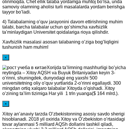
olinmoqda. Chet ellik talaba yordamga muhtoj bo’lsa, unda
samoviy olamning aholisi turli masalalarda yordam berishga
tayyor bo’ladi.
4) Talabalarning o’quv jarayonini davom ettirishning muhim
talabi, barcha talabalar uchun qo’shimcha xavfsizlik
ta’minlaydigan Universitet qoidalariga rioya qilishdir.
Xavfsizlik masalasi asosan talabaning o’ziga bog’liqligini
tushunish ham muhim!
×
Xorijda ta’limning mashhurligi bo’yicha
reytingda – Xitoy AQSH va Buyuk Britaniyadan keyin 3-
o’rinni, shuningdek, dunyodagi eng yaxshi 500
universitetning oliy o’quv yurtlarida 2-o’rinni egallaydi. 300
mingdan ortiq xalqaro talabalar Xitoyda o’qishadi. Xitoy
o’zining ta’lim tizimiga Har yili 1 trln yuanga($ 164 mlrd.).
×
Xitoy an’anaviy tarzda O’zbekistonning asosiy savdo sherigi
hisoblanadi. 2018 yil oxirida Xitoy va O’zbekiston o’rtasidagi
tovar aylanmasi 5 milliard AQSh dollarini tashkil qiladi,