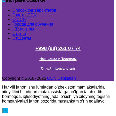
Быстрые ссылки
Список Университетов
Гранты ССN
О ССN
Города для обучения
IFP центры
Статьи
Студенты
+998 (98) 261 07 74
Наш канал в Телеграм
Онлайн Консультант
Copyright © 2018- 2026
CCN Uzbkistan
Har yili jahon, shu jumladan o’zbekiston mamlakatlarida
xitoy tilini biladigan mutaxassislarga bo’lgan talab ortib
bormoqda. iqtisodiyotning jadal o’sishi va xitoyning tegishli
kompaniyalari jahon bozorida mustahkam o’rin egallaydi
×