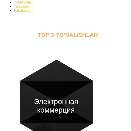
Yotoqxona
Talabalar
Fakultetlar
TOP 3 YO'NALISHLAR
Электронная
коммерция