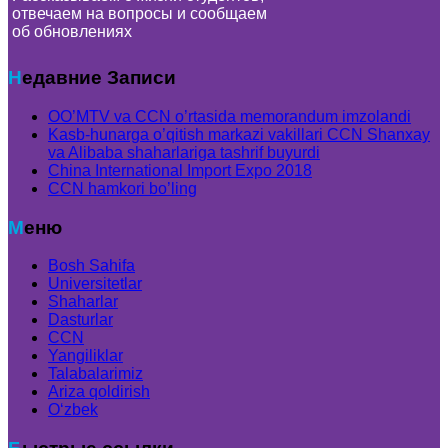
отвечаем на вопросы и сообщаем
об обновлениях
Недавние Записи
OO’MTV va CCN o’rtasida memorandum imzolandi
Kasb-hunarga o’qitish markazi vakillari CCN Shanxay
va Alibaba shaharlariga tashrif buyurdi
China International Import Expo 2018
CCN hamkori bo’ling
Меню
Bosh Sahifa
Universitetlar
Shaharlar
Dasturlar
CCN
Yangiliklar
Talabalarimiz
Ariza qoldirish
Oʻzbek