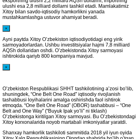
eksportning ulushi 2,2 milliard AQSh dollarini, importning
ulushi esa 2,8 milliard dollarni tashkil etadi. Mamlakatimiz
Xitoy bilan savdo-iqtisodiy hamkorlikni yanada
mustahkamlashga ustuvor ahamiyat beradi.
×
Ayni paytda Xitoy O’zbekiston iqtisodiyotidagi eng yirik
sarmoyadorlardan. Ushbu investitsiyalar hajmi 7,8 milliard
AQSh dollaridan oshdi. O’zbekistonda Xitoy sarmoyasi
ishtirokida qariyb 800 kompaniya mavjud.
×
O’zbekiston Respublikasi SHHT tashkilotining a’zosi bo’lib,
shuningdek, “One Belt One Road” iqtisodiy rivojlanish
tashabbusi loyihalarini amalga oshirishda faol ishtirok
etmoqda. “One Belt One Road” (OBOR) tashabbusi – “One
Belt and One Way” (“Buyuk Ipak yo’li” ni tiklash)
O’zbekistonga kiritilgan Xitoy sarmoyasi. Bu O’zbekistondagi
Xitoy korxonalarida noyob martabali imkoniyatlar yaratdi.
Shanxay hamkorlik tashkiloti sammitida 2018 yil iyun oyida
Xitoy Xalq Respublikasining Qingdao shahrida bo’lib o’tgan