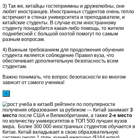
3) Так же, китайцы гостеприимны и дружелюбны, они
любят иностранцев. Иностранных студентов очень тепло
встречают в стенах университета и преподаватели, и
китайские студенты. В случае если иностранному
студенту понадобится какая-либо помощь, то жители
поднебесной с большой охотой помогут по самым
разным вопросам.
4) Важным требованием для продолжения обучения
студента является соблюдение Правил вуза, что
обеспечивает дополнительную безопасность всем
студентам.
Важно понимать, что вопрос безопасности во многом
зависит от самого ученика!
×
В рейтинге по популярности
получения образования за рубежом — Китай занимает
3
место
после США и Великобритании, а также
2-е место
по количеству университетов в ТОП 500 лучших вузов
мира. Более 300 000 иностранных студентов обучается в
Китае. Китай вкладывает в свою образовательную
систему около 1 трлн. юаней ежегодно ($164 млрд).