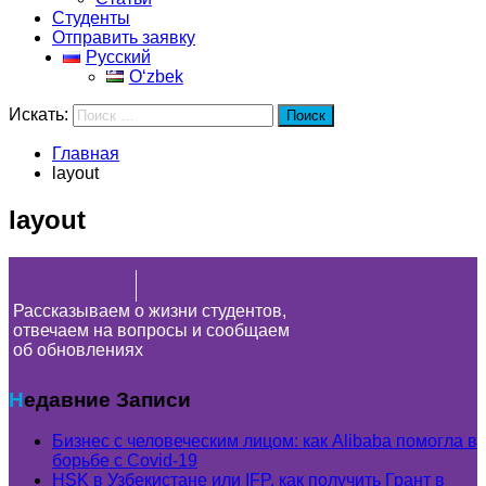
Студенты
Отправить заявку
Русский
Oʻzbek
Искать:
Поиск
Главная
layout
layout
Рассказываем о жизни студентов,
отвечаем на вопросы и сообщаем
об обновлениях
Недавние Записи
Бизнес с человеческим лицом: как Alibaba помогла в
борьбе с Covid-19
HSK в Узбекистане или IFP, как получить Грант в