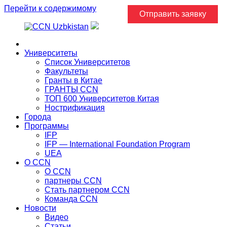
Перейти к содержимому
Отправить заявку
Главная
Университеты
Список Университетов
Факультеты
Гранты в Китае
ГРАНТЫ ССN
ТОП 600 Университетов Китая
Нострификация
Города
Программы
IFP
IFP — International Foundation Program
UEA
О CCN
О CCN
партнеры ССN
Стать партнером CCN
Команда ССN
Новости
Видео
Статьи