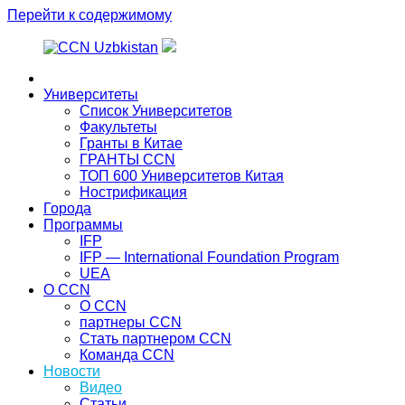
Перейти к содержимому
Главная
Университеты
Список Университетов
Факультеты
Гранты в Китае
ГРАНТЫ ССN
ТОП 600 Университетов Китая
Нострификация
Города
Программы
IFP
IFP — International Foundation Program
UEA
О CCN
О CCN
партнеры ССN
Стать партнером CCN
Команда ССN
Новости
Видео
Статьи