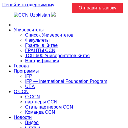
Перейти к содержимому
Отправить заявку
Главная
Университеты
Список Университетов
Факультеты
Гранты в Китае
ГРАНТЫ ССN
ТОП 600 Университетов Китая
Нострификация
Города
Программы
IFP
IFP — International Foundation Program
UEA
О CCN
О CCN
партнеры ССN
Стать партнером CCN
Команда ССN
Новости
Видео
Статьи