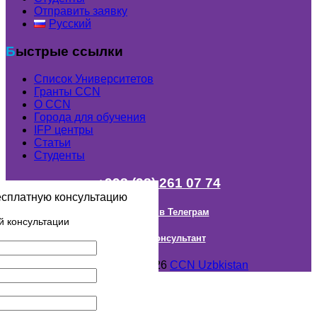
Отправить заявку
Русский
Быстрые ссылки
Список Университетов
Гранты ССN
О ССN
Города для обучения
IFP центры
Статьи
Студенты
+998 (98) 261 07 74
есплатную консультацию
Наш канал в Телеграм
й консультации
Онлайн Консультант
Авторское право © 2018- 2026
CCN Uzbkistan