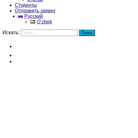
Студенты
Отправить заявку
Русский
Oʻzbek
Искать:
Поиск
Главная
Сианьский университет Цзяо Тун
Факультеты
Сианьский университет
Цзяо Тун
Факультеты