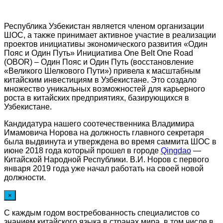
Республика Узбекистан является членом организации
ШОС, а также принимает активное участие в реализации
проектов инициативы экономического развития «Один
Пояс и Один Путь» Инициатива One Belt One Road
(OBOR) – Один Пояс и Один Путь (восстановление
«Великого Шелкового Пути») привела к масштабным
китайским инвестициям в Узбекистане. Это создало
множество уникальных возможностей для карьерного
роста в китайских предприятиях, базирующихся в
Узбекистане.
Кандидатура нашего соотечественника Владимира
Имамовича Норова на должность главного секретаря
была выдвинута и утверждена во время саммита ШОС в
июне 2018 года который прошел в городе
Qingdao
—
Китайской Народной Республики. В.И. Норов с первого
января 2019 года уже начал работать на своей новой
должности.
×
С каждым годом востребованность специалистов со
знанием китайского языка в странах мира, в том числе в