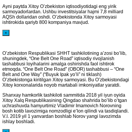
Ayni paytda Xitoy O’zbekiston iqtisodiyotidagi eng yirik
sarmoyadorlardan. Ushbu investitsiyalar hajmi 7,8 milliard
AQSh dollaridan oshdi. O’zbekistonda Xitoy sarmoyasi
ishtirokida qariyb 800 kompaniya mavjud.
×
O’zbekiston Respublikasi SHHT tashkilotining a’zosi bo’lib,
shuningdek, “One Belt One Road” iqtisodiy rivojlanish
tashabbusi loyihalarini amalga oshirishda faol ishtirok
etmoqda. “One Belt One Road” (OBOR) tashabbusi – “One
Belt and One Way” (“Buyuk Ipak yo’li” ni tiklash)
O’zbekistonga kiritilgan Xitoy sarmoyasi. Bu O’zbekistondagi
Xitoy korxonalarida noyob martabali imkoniyatlar yaratdi.
Shanxay hamkorlik tashkiloti sammitida 2018 yil iyun oyida
Xitoy Xalq Respublikasining Qingdao shahrida bo’lib o’tgan
uchrashuvda hamyurtimiz Vladimir Imamovich Norovning
bosh kotib lavozimiga nomzodligi e’lon qilindi va tasdiqlandi.
V.I. 2019 yil 1 yanvardan boshlab Norov yangi lavozimda
ishlay boshladi.