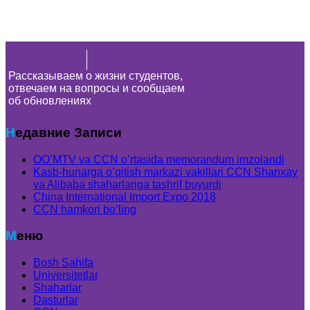
Рассказываем о жизни студентов,
отвечаем на вопросы и сообщаем
об обновлениях
Недавние Записи
OO’MTV va CCN o’rtasida memorandum imzolandi
Kasb-hunarga o’qitish markazi vakillari CCN Shanxay
va Alibaba shaharlariga tashrif buyurdi
China International Import Expo 2018
CCN hamkori bo’ling
Меню
Bosh Sahifa
Universitetlar
Shaharlar
Dasturlar