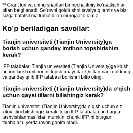
** Grant turi va uning shartlari bir necha ilmiy ko’rsatkichlar
bilan belgilanadi. So’rovni qoldirishni tavsiya qilamiz va biz
sizga batafsil ma’lumot bilan murojaat qilamiz.
Ko’p beriladigan savollar:
Tianjin universiteti (Tianjin University)
ga
borish uchun qanday imtihon topshirishim
kerak?
IFP talabalari
Tianjin universiteti (Tianjin University)
ga kirish
uchun kirish imtihonini topshirmaydilar. Qo’llanmani qoldiring
va qanday qilib IFP talabasi bo’lishni bilib oling.
Tianjin universiteti (Tianjin University)
da o’qish
uchun qaysi tillarni bilishingiz kerak?
Tianjin universiteti (Tianjin University)
da o’qish uchun siz
xitoy tilini bilishingiz kerak, lekin IFP talabalari bu haqda
tashvishlanmasliklari mumkin, chunki IFP ni bitirgan
talabalar u yerda ravon gapira oladi.