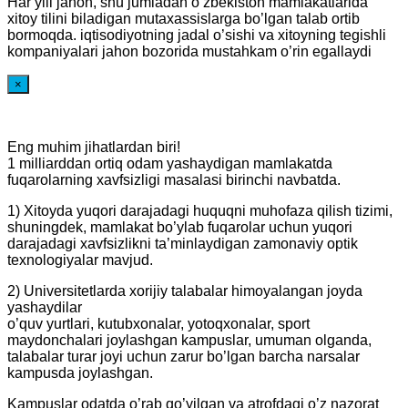
Har yili jahon, shu jumladan o’zbekiston mamlakatlarida
xitoy tilini biladigan mutaxassislarga bo’lgan talab ortib
bormoqda. iqtisodiyotning jadal o’sishi va xitoyning tegishli
kompaniyalari jahon bozorida mustahkam o’rin egallaydi
×
Eng muhim jihatlardan biri!
1 milliarddan ortiq odam yashaydigan mamlakatda
fuqarolarning xavfsizligi masalasi birinchi navbatda.
1) Xitoyda yuqori darajadagi huquqni muhofaza qilish tizimi,
shuningdek, mamlakat bo’ylab fuqarolar uchun yuqori
darajadagi xavfsizlikni ta’minlaydigan zamonaviy optik
texnologiyalar mavjud.
2) Universitetlarda xorijiy talabalar himoyalangan joyda
yashaydilar
o’quv yurtlari, kutubxonalar, yotoqxonalar, sport
maydonchalari joylashgan kampuslar, umuman olganda,
talabalar turar joyi uchun zarur bo’lgan barcha narsalar
kampusda joylashgan.
Kampuslar odatda o’rab qo’yilgan va atrofdagi o’z nazorat