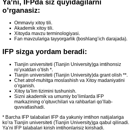
Ya’ni, IFPda siz quyidagilarni
o’rganasiz:
Ommaviy xitoy tili.
Akademik xitoy tili.
Xitoyda mavzu terminologiyasi.
Fan mavzulariga tayyorgarlik (boshlang’ich darajada).
IFP sizga yordam beradi:
Tianjin universiteti (Tianjin University)
ga imtihonsiz
ro’yxatdan o’tish *.
Tianjin universiteti (Tianjin University)
da grant olish **.
Chet atrof-muhitga moslashish va Xitoy madaniyatini
o’rganish.
Xitoy ta’lim tizimini tushunish.
Sizni akademik va umumiy bo’limlarda IFP
markazining o’qituvchilari va rahbarlari qo’llab-
quvvatlashadi.
* Barcha IFP talabalari IFP da yakuniy imtihon natijalariga
ko’ra
Tianjin universiteti (Tianjin University)
ga qabul qilinadi.
Ya’ni IFP talabalari kirish imtihonlarisiz kirishadi.