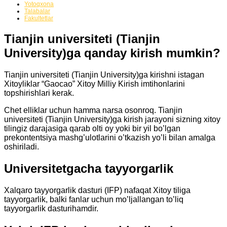
Yotoqxona
Talabalar
Fakultetlar
Tianjin universiteti (Tianjin
University)
ga qanday kirish mumkin?
Tianjin universiteti (Tianjin University)
ga kirishni istagan
Xitoyliklar “Gaocao” Xitoy Milliy Kirish imtihonlarini
topshirishlari kerak.
Chet elliklar uchun hamma narsa osonroq.
Tianjin
universiteti (Tianjin University)
ga kirish jarayoni sizning xitoy
tilingiz darajasiga qarab olti oy yoki bir yil bo’lgan
prekontentsiya mashg’ulotlarini o’tkazish yo’li bilan amalga
oshiriladi.
Universitetgacha tayyorgarlik
Xalqaro tayyorgarlik dasturi (IFP) nafaqat Xitoy tiliga
tayyorgarlik, balki fanlar uchun mo’ljallangan to’liq
tayyorgarlik dasturihamdir.