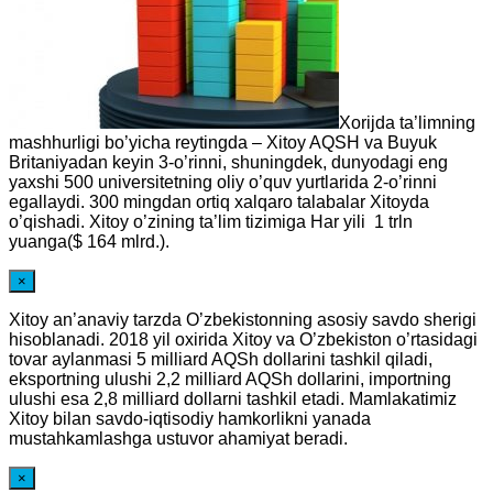
Xorijda ta’limning
mashhurligi bo’yicha reytingda – Xitoy AQSH va Buyuk
Britaniyadan keyin 3-o’rinni, shuningdek, dunyodagi eng
yaxshi 500 universitetning oliy o’quv yurtlarida 2-o’rinni
egallaydi. 300 mingdan ortiq xalqaro talabalar Xitoyda
o’qishadi. Xitoy o’zining ta’lim tizimiga Har yili 1 trln
yuanga($ 164 mlrd.).
×
Xitoy an’anaviy tarzda O’zbekistonning asosiy savdo sherigi
hisoblanadi. 2018 yil oxirida Xitoy va O’zbekiston o’rtasidagi
tovar aylanmasi 5 milliard AQSh dollarini tashkil qiladi,
eksportning ulushi 2,2 milliard AQSh dollarini, importning
ulushi esa 2,8 milliard dollarni tashkil etadi. Mamlakatimiz
Xitoy bilan savdo-iqtisodiy hamkorlikni yanada
mustahkamlashga ustuvor ahamiyat beradi.
×