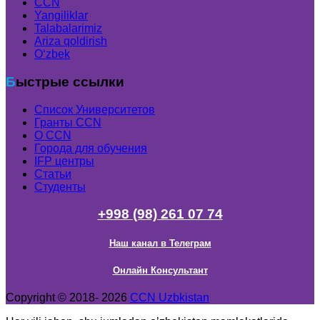
CCN
Yangiliklar
Talabalarimiz
Ariza qoldirish
Oʻzbek
Быстрые ссылки
Список Университетов
Гранты ССN
О ССN
Города для обучения
IFP центры
Статьи
Студенты
+998 (98) 261 07 74
Наш канал в Телеграм
Онлайн Консультант
Copyright © 2018- 2026
CCN Uzbkistan