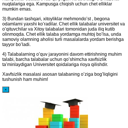
nuqtalariga ega. Kampusga chiqish uchun chet elliklar
mumkin emas.
3) Bundan tashqari, xitoyliklar mehmondo’st , begona
odamlarni yaxshi ko’radilar. Chet ellik talabalar universitet va
o’qituvchilar va Xitoy talabalari tomonidan juda iliq kutib
olinmoqda. Chet ellik talaba yordamga muhtoj bo’lsa, unda
samoviy olamning aholisi turli masalalarda yordam berishga
tayyor bo’ladi.
4) Talabalarning o’quv jarayonini davom ettirishning muhim
talabi, barcha talabalar uchun qo’shimcha xavfsizlik
ta’minlaydigan Universitet qoidalariga rioya qilishdir.
Xavfsizlik masalasi asosan talabaning o’ziga bog’liqligini
tushunish ham muhim!
×