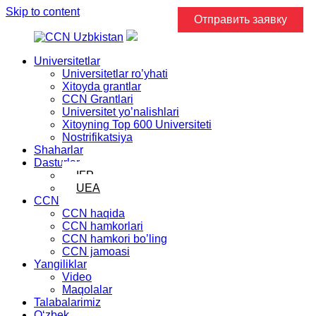
Skip to content
Отправить заявку
Universitetlar
Universitetlar ro’yhati
Xitoyda grantlar
CCN Grantlari
Universitet yo’nalishlari
Xitoyning Top 600 Universiteti
Nostrifikatsiya
Shaharlar
Dasturlar
IFP
UEA
CCN
CCN haqida
CCN hamkorlari
CCN hamkori bo’ling
CCN jamoasi
Yangiliklar
Video
Maqolalar
Talabalarimiz
Oʻzbek