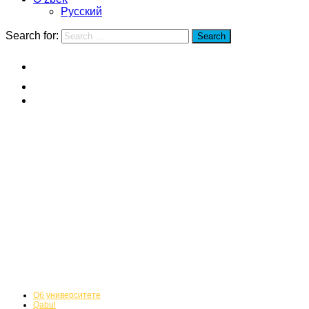
Русский
Search for:
Search
Home
Tianjin universiteti
Qabul
Tianjin universiteti
Qabul
Об университете
Qabul