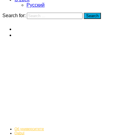
Русский
Search for:
Search
Home
Shanghay Universiteti
Shanghay Universiteti
Об университете
Qabul