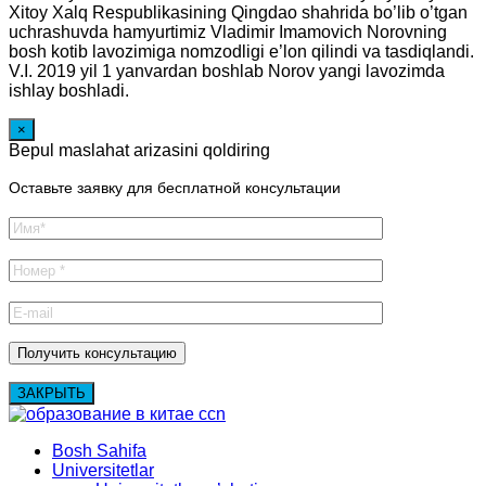
Xitoy Xalq Respublikasining Qingdao shahrida bo’lib o’tgan
uchrashuvda hamyurtimiz Vladimir Imamovich Norovning
bosh kotib lavozimiga nomzodligi e’lon qilindi va tasdiqlandi.
V.I. 2019 yil 1 yanvardan boshlab Norov yangi lavozimda
ishlay boshladi.
×
Bepul maslahat arizasini qoldiring
Оставьте заявку для бесплатной консультации
ЗАКРЫТЬ
Bosh Sahifa
Universitetlar