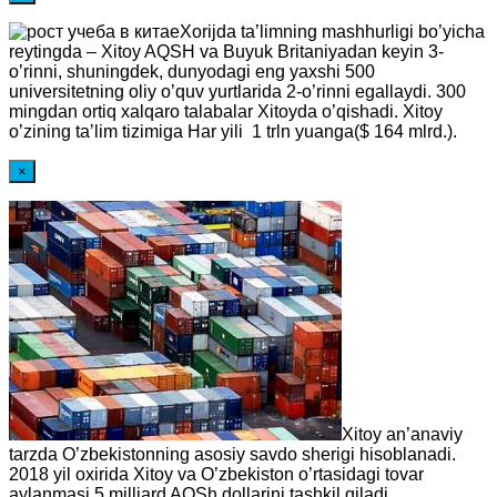
Xorijda ta’limning mashhurligi bo’yicha
reytingda – Xitoy AQSH va Buyuk Britaniyadan keyin 3-
o’rinni, shuningdek, dunyodagi eng yaxshi 500
universitetning oliy o’quv yurtlarida 2-o’rinni egallaydi. 300
mingdan ortiq xalqaro talabalar Xitoyda o’qishadi. Xitoy
o’zining ta’lim tizimiga Har yili 1 trln yuanga($ 164 mlrd.).
×
Xitoy an’anaviy
tarzda O’zbekistonning asosiy savdo sherigi hisoblanadi.
2018 yil oxirida Xitoy va O’zbekiston o’rtasidagi tovar
aylanmasi 5 milliard AQSh dollarini tashkil qiladi,