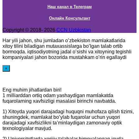
Наш канал в Телеграм
Онлайн Консультант
Copyright © 2018- 2026
CCN Uzbkistan
Har yili jahon, shu jumladan o’zbekiston mamlakatlarida
xitoy tilini biladigan mutaxassislarga bo’lgan talab ortib
bormoqda. iqtisodiyotning jadal o’sishi va xitoyning tegishli
kompaniyalari jahon bozorida mustahkam o’rin egallaydi
×
Eng muhim jihatlardan biri!
1 milliarddan ortiq odam yashaydigan mamlakatda
fuqarolarning xavfsizligi masalasi birinchi navbatda.
1) Xitoyda yuqori darajadagi huquqni muhofaza qilish tizimi,
shuningdek, mamlakat bo’ylab fuqarolar uchun yuqori
darajadagi xavfsizlikni ta’minlaydigan zamonaviy optik
texnologiyalar mavjud.
2) Universitetlarda xorijiy talabalar himoyalangan joyda