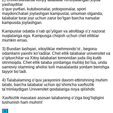
yashaydilar
o’quv yurtlari, kutubxonalar, yotoqxonalar, sport
maydonchalari joylashgan kampuslar, umuman olganda,
talabalar turar joyi uchun zarur bo’lgan barcha narsalar
kampusda joylashgan.
Kampuslar odatda o’rab qo’yilgan va atrofdagi o’z nazorat
nuqtalariga ega. Kampusga chiqish uchun chet elliklar
mumkin emas.
3) Bundan tashqari, xitoyliklar mehmondo’st , begona
odamlarni yaxshi ko’radilar. Chet ellik talabalar universitet va
o’qituvchilar va Xitoy talabalari tomonidan juda iliq kutib
olinmoqda. Chet ellik talaba yordamga muhtoj bo’lsa, unda
samoviy olamning aholisi turli masalalarda yordam berishga
tayyor bo’ladi.
4) Talabalarning o’quv jarayonini davom ettirishning muhim
talabi, barcha talabalar uchun qo’shimcha xavfsizlik
ta’minlaydigan Universitet qoidalariga rioya qilishdir.
Xavfsizlik masalasi asosan talabaning o’ziga bog’liqligini
tushunish ham muhim!
×