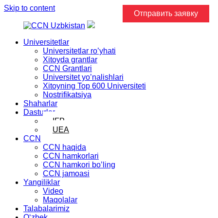
Skip to content
Отправить заявку
Universitetlar
Universitetlar ro’yhati
Xitoyda grantlar
CCN Grantlari
Universitet yo’nalishlari
Xitoyning Top 600 Universiteti
Nostrifikatsiya
Shaharlar
Dasturlar
IFP
UEA
CCN
CCN haqida
CCN hamkorlari
CCN hamkori bo’ling
CCN jamoasi
Yangiliklar
Video
Maqolalar
Talabalarimiz
Oʻzbek