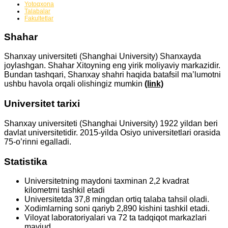
Yotoqxona
Talabalar
Fakultetlar
Shahar
Shanxay universiteti (Shanghai University) Shanxayda
joylashgan. Shahar Xitoyning eng yirik moliyaviy markazidir.
Bundan tashqari, Shanxay shahri haqida batafsil ma’lumotni
ushbu havola orqali olishingiz mumkin
(link)
Universitet tarixi
Shanxay universiteti (Shanghai University) 1922 yildan beri
davlat universitetidir. 2015-yilda Osiyo universitetlari orasida
75-o’rinni egalladi.
Statistika
Universitetning maydoni taxminan 2,2 kvadrat
kilometrni tashkil etadi
Universitetda 37,8 mingdan ortiq talaba tahsil oladi.
Xodimlarning soni qariyb 2,890 kishini tashkil etadi.
Viloyat laboratoriyalari va 72 ta tadqiqot markazlari
mavjud.