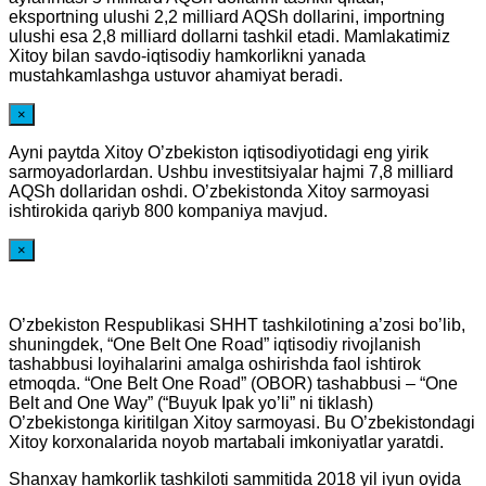
eksportning ulushi 2,2 milliard AQSh dollarini, importning
ulushi esa 2,8 milliard dollarni tashkil etadi. Mamlakatimiz
Xitoy bilan savdo-iqtisodiy hamkorlikni yanada
mustahkamlashga ustuvor ahamiyat beradi.
×
Ayni paytda Xitoy O’zbekiston iqtisodiyotidagi eng yirik
sarmoyadorlardan. Ushbu investitsiyalar hajmi 7,8 milliard
AQSh dollaridan oshdi. O’zbekistonda Xitoy sarmoyasi
ishtirokida qariyb 800 kompaniya mavjud.
×
O’zbekiston Respublikasi SHHT tashkilotining a’zosi bo’lib,
shuningdek, “One Belt One Road” iqtisodiy rivojlanish
tashabbusi loyihalarini amalga oshirishda faol ishtirok
etmoqda. “One Belt One Road” (OBOR) tashabbusi – “One
Belt and One Way” (“Buyuk Ipak yo’li” ni tiklash)
O’zbekistonga kiritilgan Xitoy sarmoyasi. Bu O’zbekistondagi
Xitoy korxonalarida noyob martabali imkoniyatlar yaratdi.
Shanxay hamkorlik tashkiloti sammitida 2018 yil iyun oyida