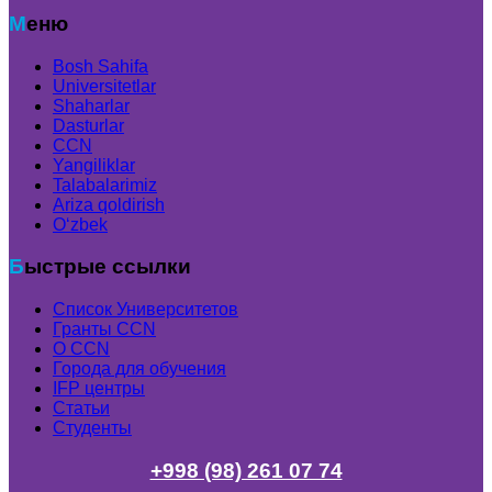
Меню
Bosh Sahifa
Universitetlar
Shaharlar
Dasturlar
CCN
Yangiliklar
Talabalarimiz
Ariza qoldirish
Oʻzbek
Быстрые ссылки
Список Университетов
Гранты ССN
О ССN
Города для обучения
IFP центры
Статьи
Студенты
+998 (98) 261 07 74