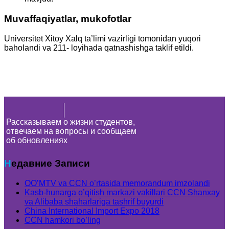
Muvaffaqiyatlar, mukofotlar
Universitet Xitoy Xalq ta’limi vazirligi tomonidan yuqori
baholandi va 211- loyihada qatnashishga taklif etildi.
Рассказываем о жизни студентов,
отвечаем на вопросы и сообщаем
об обновлениях
Недавние Записи
OO’MTV va CCN o’rtasida memorandum imzolandi
Kasb-hunarga o’qitish markazi vakillari CCN Shanxay
va Alibaba shaharlariga tashrif buyurdi
China International Import Expo 2018
CCN hamkori bo’ling