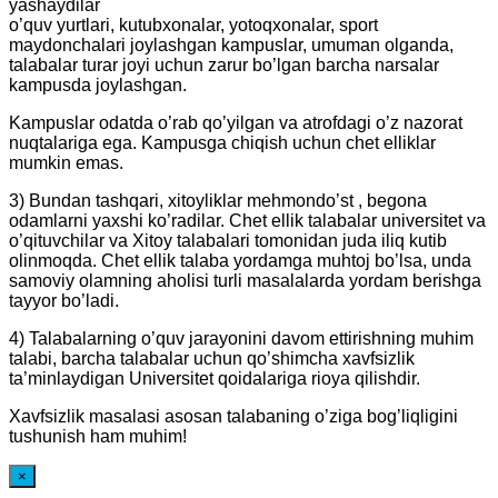
yashaydilar
o’quv yurtlari, kutubxonalar, yotoqxonalar, sport
maydonchalari joylashgan kampuslar, umuman olganda,
talabalar turar joyi uchun zarur bo’lgan barcha narsalar
kampusda joylashgan.
Kampuslar odatda o’rab qo’yilgan va atrofdagi o’z nazorat
nuqtalariga ega. Kampusga chiqish uchun chet elliklar
mumkin emas.
3) Bundan tashqari, xitoyliklar mehmondo’st , begona
odamlarni yaxshi ko’radilar. Chet ellik talabalar universitet va
o’qituvchilar va Xitoy talabalari tomonidan juda iliq kutib
olinmoqda. Chet ellik talaba yordamga muhtoj bo’lsa, unda
samoviy olamning aholisi turli masalalarda yordam berishga
tayyor bo’ladi.
4) Talabalarning o’quv jarayonini davom ettirishning muhim
talabi, barcha talabalar uchun qo’shimcha xavfsizlik
ta’minlaydigan Universitet qoidalariga rioya qilishdir.
Xavfsizlik masalasi asosan talabaning o’ziga bog’liqligini
tushunish ham muhim!
×