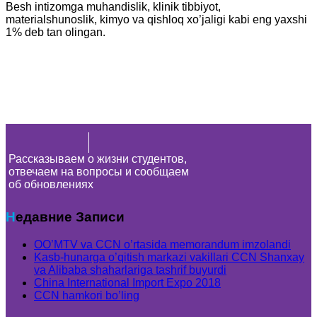
Besh intizomga muhandislik, klinik tibbiyot,
materialshunoslik, kimyo va qishloq xo’jaligi kabi eng yaxshi
1% deb tan olingan.
Рассказываем о жизни студентов,
отвечаем на вопросы и сообщаем
об обновлениях
Недавние Записи
OO’MTV va CCN o’rtasida memorandum imzolandi
Kasb-hunarga o’qitish markazi vakillari CCN Shanxay
va Alibaba shaharlariga tashrif buyurdi
China International Import Expo 2018
CCN hamkori bo’ling