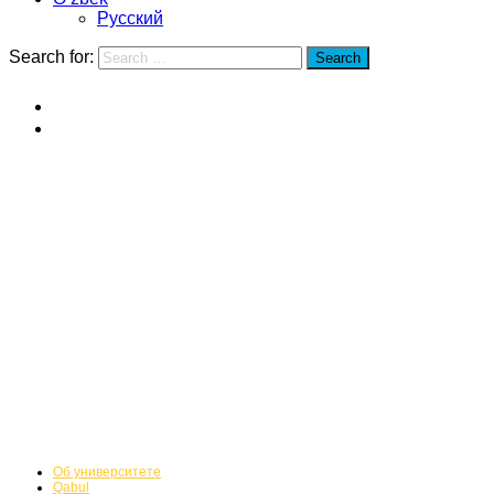
Русский
Search for:
Search
Home
Jiangsu universiteti
Jiangsu universiteti
Об университете
Qabul