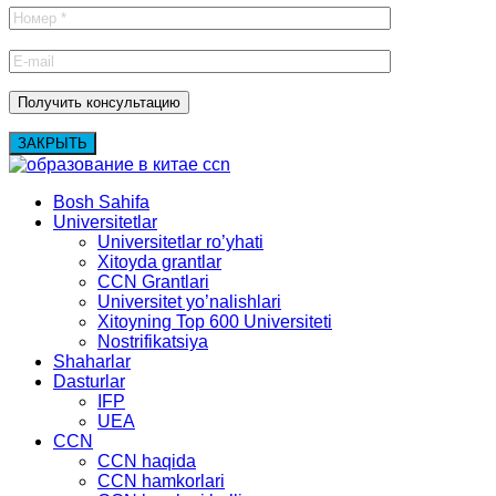
ЗАКРЫТЬ
Bosh Sahifa
Universitetlar
Universitetlar ro’yhati
Xitoyda grantlar
CCN Grantlari
Universitet yo’nalishlari
Xitoyning Top 600 Universiteti
Nostrifikatsiya
Shaharlar
Dasturlar
IFP
UEA
CCN
CCN haqida
CCN hamkorlari