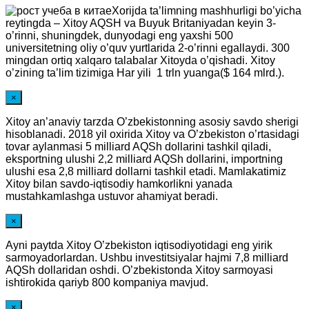
Xorijda ta’limning mashhurligi bo’yicha
reytingda – Xitoy AQSH va Buyuk Britaniyadan keyin 3-
o’rinni, shuningdek, dunyodagi eng yaxshi 500
universitetning oliy o’quv yurtlarida 2-o’rinni egallaydi. 300
mingdan ortiq xalqaro talabalar Xitoyda o’qishadi. Xitoy
o’zining ta’lim tizimiga Har yili 1 trln yuanga($ 164 mlrd.).
×
Xitoy an’anaviy tarzda O’zbekistonning asosiy savdo sherigi
hisoblanadi. 2018 yil oxirida Xitoy va O’zbekiston o’rtasidagi
tovar aylanmasi 5 milliard AQSh dollarini tashkil qiladi,
eksportning ulushi 2,2 milliard AQSh dollarini, importning
ulushi esa 2,8 milliard dollarni tashkil etadi. Mamlakatimiz
Xitoy bilan savdo-iqtisodiy hamkorlikni yanada
mustahkamlashga ustuvor ahamiyat beradi.
×
Ayni paytda Xitoy O’zbekiston iqtisodiyotidagi eng yirik
sarmoyadorlardan. Ushbu investitsiyalar hajmi 7,8 milliard
AQSh dollaridan oshdi. O’zbekistonda Xitoy sarmoyasi
ishtirokida qariyb 800 kompaniya mavjud.
×