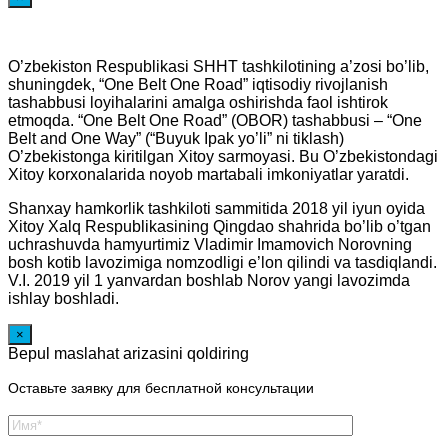
O’zbekiston Respublikasi SHHT tashkilotining a’zosi bo’lib,
shuningdek, “One Belt One Road” iqtisodiy rivojlanish
tashabbusi loyihalarini amalga oshirishda faol ishtirok
etmoqda. “One Belt One Road” (OBOR) tashabbusi – “One
Belt and One Way” (“Buyuk Ipak yo’li” ni tiklash)
O’zbekistonga kiritilgan Xitoy sarmoyasi. Bu O’zbekistondagi
Xitoy korxonalarida noyob martabali imkoniyatlar yaratdi.
Shanxay hamkorlik tashkiloti sammitida 2018 yil iyun oyida
Xitoy Xalq Respublikasining Qingdao shahrida bo’lib o’tgan
uchrashuvda hamyurtimiz Vladimir Imamovich Norovning
bosh kotib lavozimiga nomzodligi e’lon qilindi va tasdiqlandi.
V.I. 2019 yil 1 yanvardan boshlab Norov yangi lavozimda
ishlay boshladi.
×
Bepul maslahat arizasini qoldiring
Оставьте заявку для бесплатной консультации