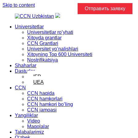
Skip to content
Отправить заявку
Universitetlar
Universitetlar ro’yhati
Xitoyda grantlar
CCN Grantlari
Universitet yo’nalishlari
Xitoyning Top 600 Universiteti
Nostrifikatsiya
Shaharlar
Dasturlar
IFP
UEA
CCN
CCN haqida
CCN hamkorlari
CCN hamkori bo’ling
CCN jamoasi
Yangiliklar
Video
Maqolalar
Talabalarimiz
Oʻzbek