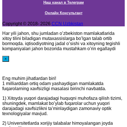
Наш канал в Телеграм
Онлайн Консультант
Copyright © 2018- 2026
CCN Uzbkistan
Har yili jahon, shu jumladan o’zbekiston mamlakatlarida
xitoy tilini biladigan mutaxassislarga bo’lgan talab ortib
bormoqda. iqtisodiyotning jadal o’sishi va xitoyning tegishli
kompaniyalari jahon bozorida mustahkam o’rin egallaydi
×
Eng muhim jihatlardan biri!
1 milliarddan ortiq odam yashaydigan mamlakatda
fuqarolarning xavfsizligi masalasi birinchi navbatda.
1) Xitoyda yuqori darajadagi huquqni muhofaza qilish tizimi,
shuningdek, mamlakat bo’ylab fuqarolar uchun yuqori
darajadagi xavfsizlikni ta’minlaydigan zamonaviy optik
texnologiyalar mavjud.
2) Universitetlarda xorijiy talabalar himoyalangan joyda