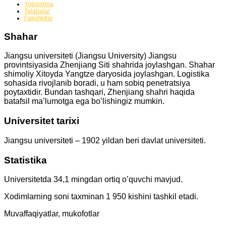
Yotoqxona
Talabalar
Fakultetlar
Shahar
Jiangsu universiteti (
Jiangsu University
) Jiangsu
provintsiyasida Zhenjiang Siti shahrida joylashgan. Shahar
shimoliy Xitoyda Yangtze daryosida joylashgan. Logistika
sohasida rivojlanib boradi, u ham sobiq penetratsiya
poytaxtidir. Bundan tashqari, Zhenjiang shahri haqida
batafsil ma’lumotga ega bo’lishingiz mumkin.
Universitet tarixi
Jiangsu universiteti – 1902 yildan beri davlat universiteti.
Statistika
Universitetda 34,1 mingdan ortiq o’quvchi mavjud.
Xodimlarning soni taxminan 1 950 kishini tashkil etadi.
Muvaffaqiyatlar, mukofotlar