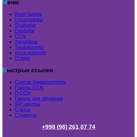
Меню
Bosh Sahifa
Universitetlar
Shaharlar
Dasturlar
CCN
Yangiliklar
Talabalarimiz
Ariza qoldirish
Oʻzbek
Быстрые ссылки
Список Университетов
Гранты ССN
О ССN
Города для обучения
IFP центры
Статьи
Студенты
+998 (98) 261 07 74