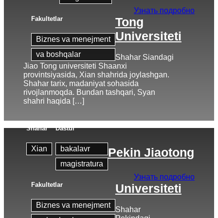
Узнать подробно
Fakultetlar
Tong
Universiteti
Biznes va menejment
va boshqalar
Shahar Siandagi
Jiao Tong universiteti Shaanxi
provintsiyasida, Xian shahrida joylashgan.
Shahar tarix, madaniyat sohasida
rivojlanmoqda. Bundan tashqari, Syan
shahri haqida […]
Shahar
Dastur
Xian
bakalavr
Pekin Jiaotong
magistratura
Узнать подробно
Fakultetlar
Universiteti
Biznes va menejment
Shahar