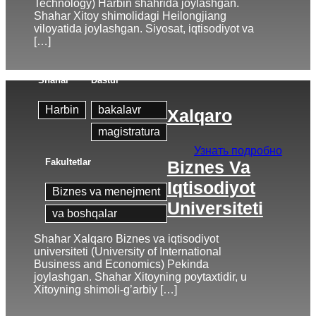
Technology) Harbin shahrida joylashgan.
Shahar Xitoy shimolidagi Heilongjiang
viloyatida joylashgan. Siyosat, iqtisodiyot va
[…]
Shahar
Dastur
Harbin
bakalavr
Xalqaro
magistratura
Узнать подробно
Fakultetlar
Biznes Va
Iqtisodiyot
Biznes va menejment
Universiteti
va boshqalar
Shahar Xalqaro Biznes va iqtisodiyot
universiteti (University of International
Business and Economics) Pekinda
joylashgan. Shahar Xitoyning poytaxtidir, u
Xitoyning shimoli-g’arbiy […]