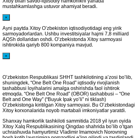
Xitoy bilan savdo-iqtisodiy hamkorlikni yanada
mustahkamlashga ustuvor ahamiyat beradi.
×
Ayni paytda Xitoy O’zbekiston iqtisodiyotidagi eng yirik
sarmoyadorlardan. Ushbu investitsiyalar hajmi 7,8 milliard
AQSh dollaridan oshdi. O’zbekistonda Xitoy sarmoyasi
ishtirokida qariyb 800 kompaniya mavjud.
×
O’zbekiston Respublikasi SHHT tashkilotining a’zosi bo’lib,
shuningdek, “One Belt One Road” iqtisodiy rivojlanish
tashabbusi loyihalarini amalga oshirishda faol ishtirok
etmoqda. “One Belt One Road” (OBOR) tashabbusi – “One
Belt and One Way” (“Buyuk Ipak yo’li” ni tiklash)
O’zbekistonga kiritilgan Xitoy sarmoyasi. Bu O’zbekistondagi
Xitoy korxonalarida noyob martabali imkoniyatlar yaratdi.
Shanxay hamkorlik tashkiloti sammitida 2018 yil iyun oyida
Xitoy Xalq Respublikasining Qingdao shahrida bo’lib o’tgan
uchrashuvda hamyurtimiz Vladimir Imamovich Norovning
bosh kotib lavozimiga nomzodligi e’lon qilindi va tasdiqlandi.