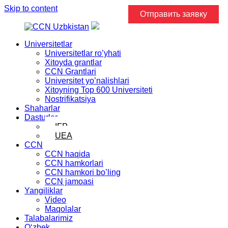
Skip to content
Отправить заявку
Universitetlar
Universitetlar ro’yhati
Xitoyda grantlar
CCN Grantlari
Universitet yo’nalishlari
Xitoyning Top 600 Universiteti
Nostrifikatsiya
Shaharlar
Dasturlar
IFP
UEA
CCN
CCN haqida
CCN hamkorlari
CCN hamkori bo’ling
CCN jamoasi
Yangiliklar
Video
Maqolalar
Talabalarimiz
Oʻzbek