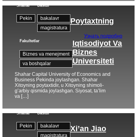
Shahar
Dastur
Pekin
bakalavr
Poytaxtning
magistratura
Узнать подробно
Fakultetlar
Iqtisodiyot Va
Biznes
Biznes va menejment
Universiteti
va boshqalar
Shahar Capital University of Economics and
Business Pekinda joylashgan. Shahar
Xitoyning poytaxtidir, u Xitoyning shimoli-
g’arbiy qismida joylashgan. Siyosat, ta’lim
va […]
Shahar
Dastur
Pekin
bakalavr
Xi’an Jiao
magistratura