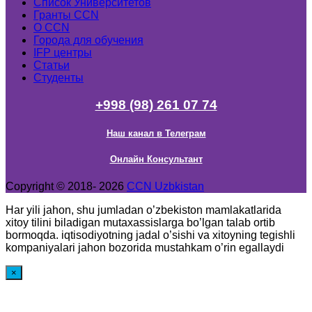
Список Университетов
Гранты ССN
О ССN
Города для обучения
IFP центры
Статьи
Студенты
+998 (98) 261 07 74
Наш канал в Телеграм
Онлайн Консультант
Copyright © 2018- 2026
CCN Uzbkistan
Har yili jahon, shu jumladan o’zbekiston mamlakatlarida
xitoy tilini biladigan mutaxassislarga bo’lgan talab ortib
bormoqda. iqtisodiyotning jadal o’sishi va xitoyning tegishli
kompaniyalari jahon bozorida mustahkam o’rin egallaydi
×