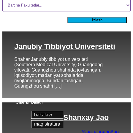
Izlash
Janubiy Tibbiyot Universiteti
Shahar Janubiy tibbiyot universiteti
(Southern Medical University) Guangdong
viloyati, Guangzhou shahrida joylashgan.
Iqtisodiyot, madaniyat sohalarida
rivojlanmoqda. Bundan tashqari,
Guangzhou shahri […]
Shahar
Dastur
bakalavr
Shanxay Jao
magistratura
Узнать подробно