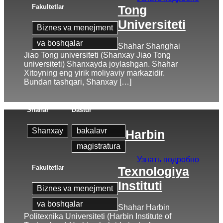
Fakultetlar
Tong
Universiteti
Biznes va menejment
va boshqalar
Shahar Shanghai
Jiao Tong universiteti (Shanxay Jiao Tong
universiteti) Shanxayda joylashgan. Shahar
Xitoyning eng yirik moliyaviy markazidir.
Bundan tashqari, Shanxay […]
Shahar
Dastur
Shanxay
bakalavr
Harbin
magistratura
Узнать подробно
Fakultetlar
Texnologiya
Instituti
Biznes va menejment
va boshqalar
Shahar Harbin
Politexnika Universiteti (Harbin Institute of