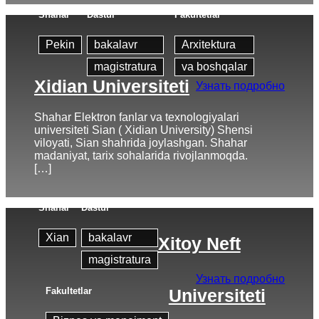
Shahar
Dastur
Fakultetlar
Pekin
bakalavr
Arxitektura
magistratura
va boshqalar
Xidian Universiteti
Узнать подробно
Shahar Elektron fanlar va texnologiyalari
universiteti Sian ( Xidian University) Shensi
viloyati, Sian shahrida joylashgan. Shahar
madaniyat, tarix sohalarida rivojlanmoqda.
[…]
Shahar
Dastur
Xian
bakalavr
Xitoy Neft
magistratura
Узнать подробно
Fakultetlar
Universiteti