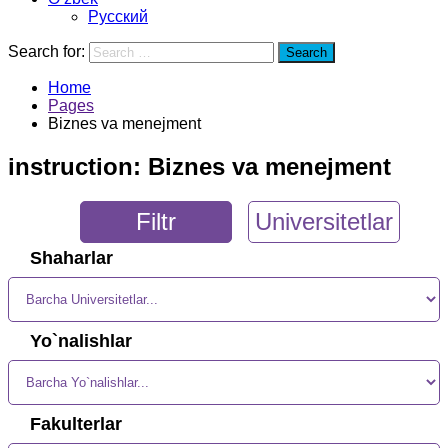
Русский
Search for:
Search
Home
Pages
Biznes va menejment
instruction:
Biznes va menejment
Filtr
Universitetlar
Shaharlar
Yo`nalishlar
Fakulterlar