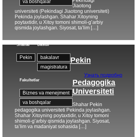
Pekindagi
va boshqalar
Jiaotong
universiteti (Pekindagi Jiaotong universiteti)
Pekinda joylashgan. Shahar Xitoyning
poytaxtidir, u Xitoy tomoni shimoli-g’arbiy
qismida joylashgan. Siyosat, ta’lim […]
Shahar
Dastur
Pekin
bakalavr
Pekin
magistratura
Узнать подробно
Fakultetlar
Pedagogika
Universiteti
Biznes va menejment
va boshqalar
Shahar Pekin
pedagogika universiteti Pekinda joylashgan.
Shahar Xitoyning poytaxtidir, u Xitoy tomoni
shimoli-g’arbiy qismida joylashgan. Siyosat,
ta’lim va madaniyat sohasida […]