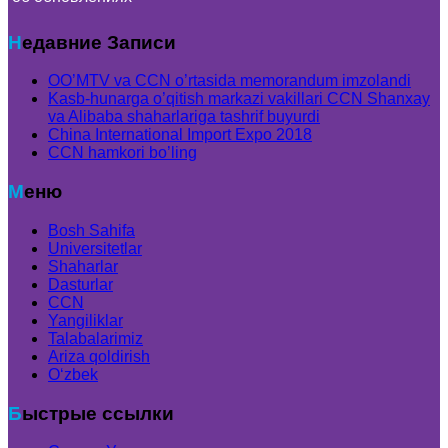
Недавние Записи
OO’MTV va CCN o’rtasida memorandum imzolandi
Kasb-hunarga o’qitish markazi vakillari CCN Shanxay
va Alibaba shaharlariga tashrif buyurdi
China International Import Expo 2018
CCN hamkori bo’ling
Меню
Bosh Sahifa
Universitetlar
Shaharlar
Dasturlar
CCN
Yangiliklar
Talabalarimiz
Ariza qoldirish
Oʻzbek
Быстрые ссылки