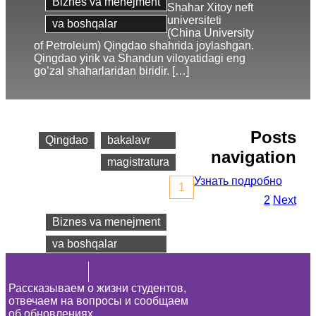
Biznes va menejment
Shahar Xitoy neft
universiteti
va boshqalar
(China University
of Petroleum) Qingdao shahrida joylashgan.
Qingdao yirik va Shandun viloyatidagi eng
go’zal shaharlaridan biridir. […]
Shahar
Dastur
Posts
Qingdao
bakalavr
navigation
magistratura
Узнать подробно
1
Fakultetlar
2
Next
Biznes va menejment
va boshqalar
Рассказываем о жизни студентов,
отвечаем на вопросы и сообщаем
об обновлениях