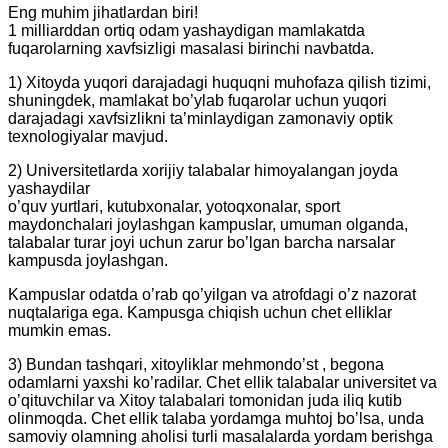
Eng muhim jihatlardan biri!
1 milliarddan ortiq odam yashaydigan mamlakatda
fuqarolarning xavfsizligi masalasi birinchi navbatda.
1) Xitoyda yuqori darajadagi huquqni muhofaza qilish tizimi,
shuningdek, mamlakat bo’ylab fuqarolar uchun yuqori
darajadagi xavfsizlikni ta’minlaydigan zamonaviy optik
texnologiyalar mavjud.
2) Universitetlarda xorijiy talabalar himoyalangan joyda
yashaydilar
o’quv yurtlari, kutubxonalar, yotoqxonalar, sport
maydonchalari joylashgan kampuslar, umuman olganda,
talabalar turar joyi uchun zarur bo’lgan barcha narsalar
kampusda joylashgan.
Kampuslar odatda o’rab qo’yilgan va atrofdagi o’z nazorat
nuqtalariga ega. Kampusga chiqish uchun chet elliklar
mumkin emas.
3) Bundan tashqari, xitoyliklar mehmondo’st , begona
odamlarni yaxshi ko’radilar. Chet ellik talabalar universitet va
o’qituvchilar va Xitoy talabalari tomonidan juda iliq kutib
olinmoqda. Chet ellik talaba yordamga muhtoj bo’lsa, unda
samoviy olamning aholisi turli masalalarda yordam berishga