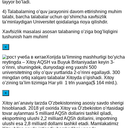
tayyor bo’ladi.
4) Talabalarning o’quv jarayonini davom ettirishning muhim
talabi, barcha talabalar uchun qo’shimcha xavfsizlik
ta’minlaydigan Universitet qoidalariga rioya qilishdir.
Xavfsizlik masalasi asosan talabaning o’ziga bog’liqligini
tushunish ham muhim!
×
Xorijda ta’limning mashhurligi bo’yicha
reytingda – Xitoy AQSH va Buyuk Britaniyadan keyin 3-
o’rinni, shuningdek, dunyodagi eng yaxshi 500
universitetning oliy o’quv yurtlarida 2-o’rinni egallaydi. 300
mingdan ortiq xalqaro talabalar Xitoyda o’qishadi. Xitoy
o’zining ta’lim tizimiga Har yili 1 trln yuanga($ 164 mlrd.).
×
Xitoy an’anaviy tarzda O’zbekistonning asosiy savdo sherigi
hisoblanadi. 2018 yil oxirida Xitoy va O’zbekiston o’rtasidagi
tovar aylanmasi 5 milliard AQSh dollarini tashkil qiladi,
eksportning ulushi 2,2 milliard AQSh dollarini, importning
ulushi esa 2,8 milliard dollarni tashkil etadi. Mamlakatimiz