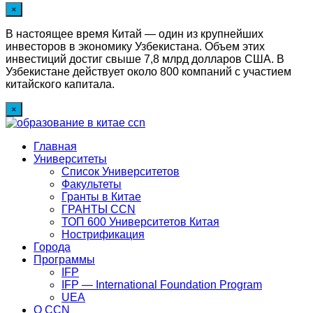
×
В настоящее время Китай — один из крупнейших
инвесторов в экономику Узбекистана. Объем этих
инвестиций достиг свыше 7,8 млрд долларов США. В
Узбекистане действует около 800 компаний с участием
китайского капитала.
×
Главная
Университеты
Список Университетов
Факультеты
Гранты в Китае
ГРАНТЫ ССN
ТОП 600 Университетов Китая
Нострификация
Города
Программы
IFP
IFP — International Foundation Program
UEA
О CCN