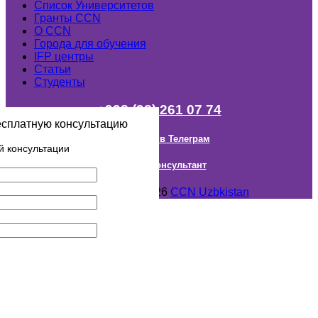
Список Университетов
Гранты ССN
О ССN
Города для обучения
IFP центры
Статьи
Студенты
+998 (98) 261 07 74
есплатную консультацию
Наш канал в Телеграм
й консультации
Онлайн Консультант
Авторское право © 2018- 2026
CCN Uzbkistan