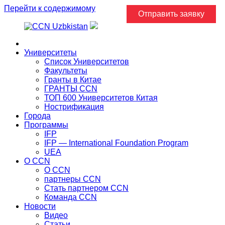
Перейти к содержимому
Отправить заявку
Главная
Университеты
Список Университетов
Факультеты
Гранты в Китае
ГРАНТЫ ССN
ТОП 600 Университетов Китая
Нострификация
Города
Программы
IFP
IFP — International Foundation Program
UEA
О CCN
О CCN
партнеры ССN
Стать партнером CCN
Команда ССN
Новости
Видео
Статьи