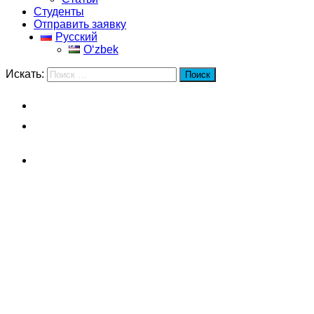
Студенты
Отправить заявку
Русский
Oʻzbek
Искать:
Поиск
Главная
Шанхайский университет Джао
Тонг
Проживание
Шанхайский университет
Джао Тонг