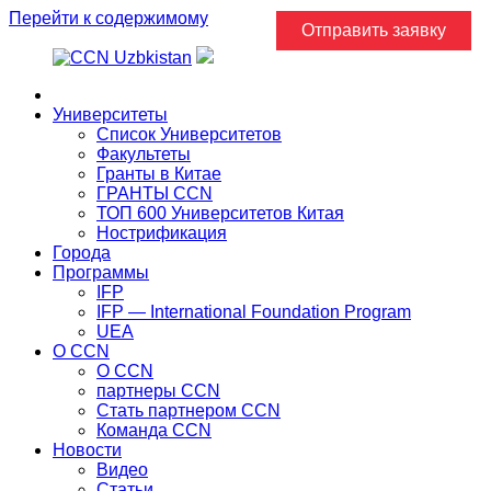
Перейти к содержимому
Отправить заявку
Главная
Университеты
Список Университетов
Факультеты
Гранты в Китае
ГРАНТЫ ССN
ТОП 600 Университетов Китая
Нострификация
Города
Программы
IFP
IFP — International Foundation Program
UEA
О CCN
О CCN
партнеры ССN
Стать партнером CCN
Команда ССN
Новости
Видео
Статьи