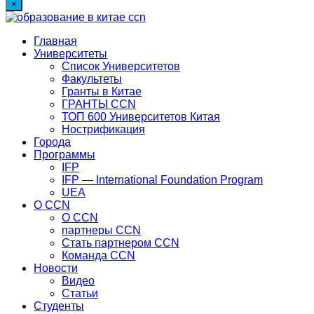
×
Главная
Университеты
Список Университетов
Факультеты
Гранты в Китае
ГРАНТЫ ССN
ТОП 600 Университетов Китая
Нострификация
Города
Программы
IFP
IFP — International Foundation Program
UEA
О CCN
О CCN
партнеры ССN
Стать партнером CCN
Команда ССN
Новости
Видео
Статьи
Студенты