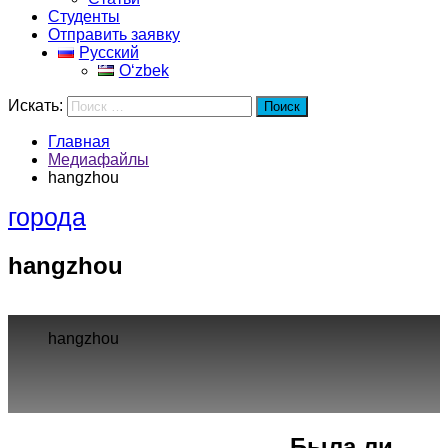
Студенты
Отправить заявку
Русский
Oʻzbek
Искать:
Поиск
Главная
Медиафайлы
hangzhou
города
hangzhou
hangzhou
Город
Программы
Cпециальность
Была ли