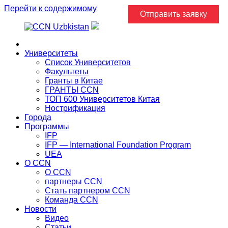
Перейти к содержимому
Отправить заявку
Главная
Университеты
Список Университетов
Факультеты
Гранты в Китае
ГРАНТЫ ССN
ТОП 600 Университетов Китая
Нострификация
Города
Программы
IFP
IFP — International Foundation Program
UEA
О CCN
О CCN
партнеры ССN
Стать партнером CCN
Команда ССN
Новости
Видео
Статьи