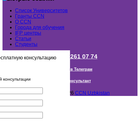
Список Университетов
Гранты ССN
О ССN
Города для обучения
IFP центры
Статьи
Студенты
+998 (98) 261 07 74
есплатную консультацию
Наш канал в Телеграм
й консультации
Онлайн Консультант
Авторское право © 2018- 2026
CCN Uzbkistan