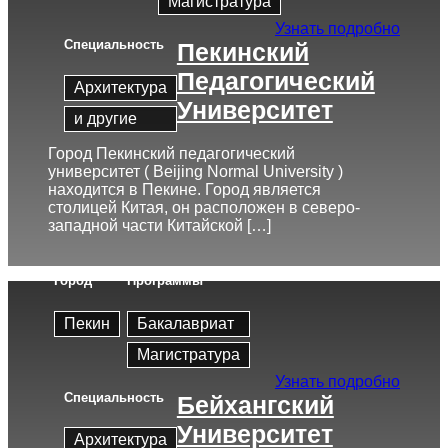
Магистратура
Узнать подробно
Cпециальность
Пекинский
Педагогический
Архитектура
Университет
и другие
Город Пекинский педагогический
университет ( Beijing Normal University )
находится в Пекине. Город является
столицей Китая, он расположен в северо-
западной части Китайской […]
Город
Программы
Пекин
Бакалавриат
Магистратура
Узнать подробно
Cпециальность
Бейхангский
Университет
Архитектура