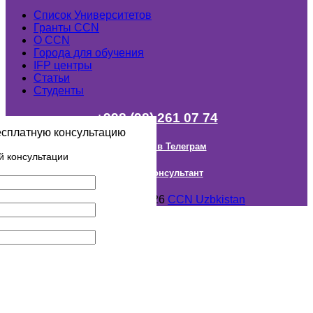
Список Университетов
Гранты ССN
О ССN
Города для обучения
IFP центры
Статьи
Студенты
+998 (98) 261 07 74
есплатную консультацию
Наш канал в Телеграм
й консультации
Онлайн Консультант
Авторское право © 2018- 2026
CCN Uzbkistan