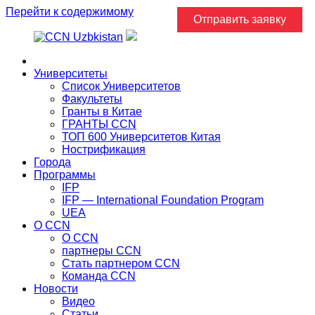
Перейти к содержимому
Отправить заявку
Главная
Университеты
Список Университетов
Факультеты
Гранты в Китае
ГРАНТЫ ССN
ТОП 600 Университетов Китая
Нострификация
Города
Программы
IFP
IFP — International Foundation Program
UEA
О CCN
О CCN
партнеры ССN
Стать партнером CCN
Команда ССN
Новости
Видео
Статьи