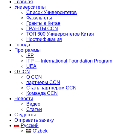
Главная
Университеты
Список Университетов
Факультеты
Гранты в Китае
ГРАНТЫ ССN
ТОП 600 Университетов Китая
Нострификация
Города
Программы
IFP
IFP — International Foundation Program
UEA
О CCN
О CCN
партнеры ССN
Стать партнером CCN
Команда ССN
Новости
Видео
Статьи
Студенты
Отправить заявку
Русский
Oʻzbek