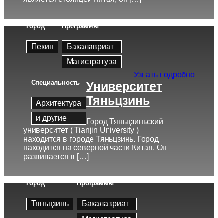
Город
Программы
Пекин
Бакалавриат
Магистратура
Узнать подробно
Cпециальность
Университет
Тяньцзинь
Архитектура
и другие
Город Тяньцзиньский
университет ( Tianjin University )
находится в городе Тяньцзинь. Город
находится на северной части Китая. Он
развивается в […]
Город
Программы
Тяньцзинь
Бакалавриат