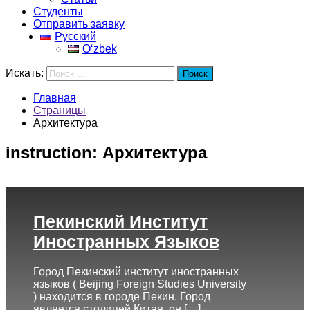
Студенты
Отправить заявку
Русский
Oʻzbek
Искать:
Поиск
Главная
Страницы
Архитектура
instruction:
Архитектура
Пекинский Институт
Иностранных Языков
Город Пекинский институт иностранных
языков ( Beijing Foreign Studies University
) находится в городе Пекин. Город
является столицей Китая, он […]