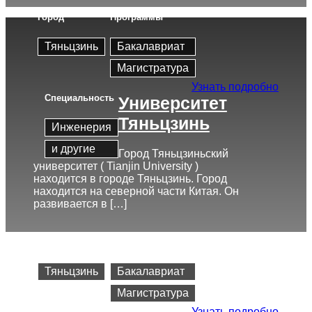
Город
Программы
Тяньцзинь
Бакалавриат
Магистратура
Узнать подробно
Cпециальность
Университет
Тяньцзинь
Инженерия
и другие
Город Тяньцзиньский
университет ( Tianjin University )
находится в городе Тяньцзинь. Город
находится на северной части Китая. Он
развивается в […]
Город
Программы
Тяньцзинь
Бакалавриат
Магистратура
Узнать подробно