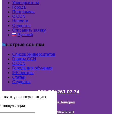
Университеты
Города
Программы
О CCN
Новости
Студенты
Отправить заявку
Русский
Быстрые ссылки
Список Университетов
Гранты ССN
О ССN
Города для обучения
IFP центры
Статьи
Студенты
+998 (98) 261 07 74
есплатную консультацию
Наш канал в Телеграм
й консультации
Онлайн Консультант