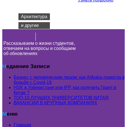
Cпециальность
Архитектура
и другие
Рассказываем о жизни студентов,
отвечаем на вопросы и сообщаем
об обновлениях
Недавние Записи
Бизнес с человеческим лицом: как Alibaba помогла в
борьбе с Covid-19
HSK в Узбекистане или IFP, как получить Грант в
Китае ?
ТОП-10 ЛУЧШИХ УНИВЕРСИТЕТОВ КИТАЯ
ВАКАНСИИ В КРУПНЫХ КОМПАНИЯХ
Меню
Главная