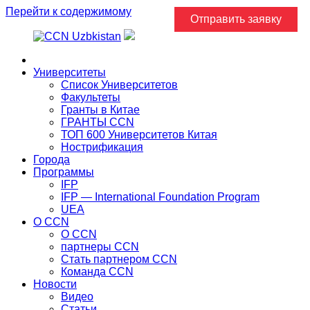
Перейти к содержимому
Отправить заявку
Главная
Университеты
Список Университетов
Факультеты
Гранты в Китае
ГРАНТЫ ССN
ТОП 600 Университетов Китая
Нострификация
Города
Программы
IFP
IFP — International Foundation Program
UEA
О CCN
О CCN
партнеры ССN
Стать партнером CCN
Команда ССN
Новости
Видео
Статьи