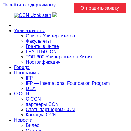
Перейти к содержимому
Отправить заявку
Главная
Университеты
Список Университетов
Факультеты
Гранты в Китае
ГРАНТЫ ССN
ТОП 600 Университетов Китая
Нострификация
Города
Программы
IFP
IFP — International Foundation Program
UEA
О CCN
О CCN
партнеры ССN
Стать партнером CCN
Команда ССN
Новости
Видео
Статьи