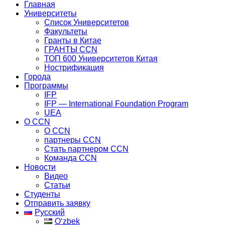
Главная
Университеты
Список Университетов
Факультеты
Гранты в Китае
ГРАНТЫ ССN
ТОП 600 Университетов Китая
Нострификация
Города
Программы
IFP
IFP — International Foundation Program
UEA
О CCN
О CCN
партнеры ССN
Стать партнером CCN
Команда ССN
Новости
Видео
Статьи
Студенты
Отправить заявку
Русский
Oʻzbek