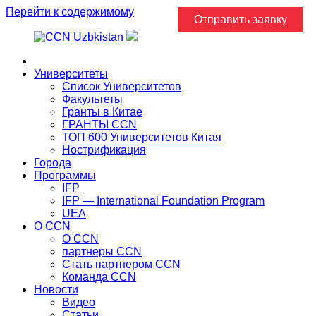
Перейти к содержимому
Отправить заявку
Главная
Университеты
Список Университетов
Факультеты
Гранты в Китае
ГРАНТЫ ССN
ТОП 600 Университетов Китая
Нострификация
Города
Программы
IFP
IFP — International Foundation Program
UEA
О CCN
О CCN
партнеры ССN
Стать партнером CCN
Команда ССN
Новости
Видео
Статьи