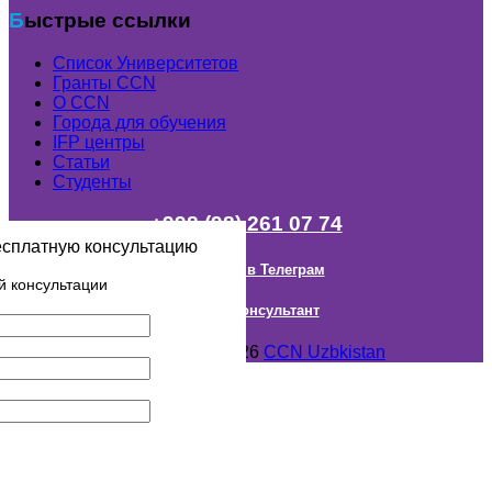
Быстрые ссылки
Список Университетов
Гранты ССN
О ССN
Города для обучения
IFP центры
Статьи
Студенты
+998 (98) 261 07 74
есплатную консультацию
Наш канал в Телеграм
й консультации
Онлайн Консультант
Авторское право © 2018- 2026
CCN Uzbkistan