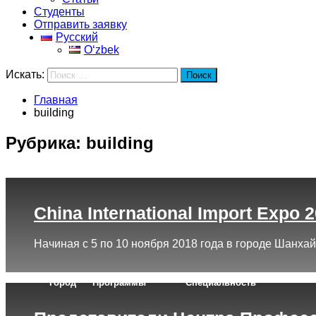
Студенты
Отправить заявку
Русский
Oʻzbek
Искать:
Поиск
Главная
building
Рубрика:
building
China International Import Expo 
Начиная с 5 по 10 ноября 2018 года в городе Шанхай
Город
Программы
Cпециальность