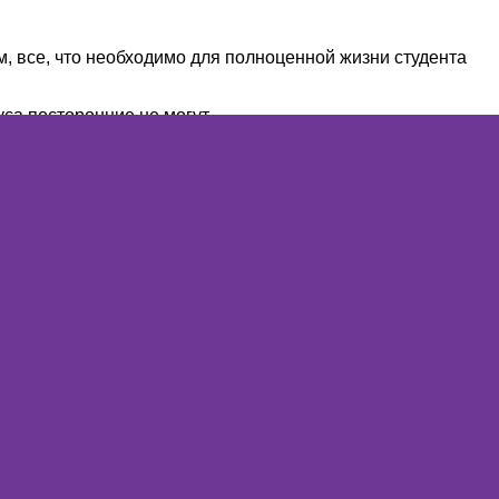
, все, что необходимо для полноценной жизни студента
са посторонние не могут.
ют в стенах университета и преподаватели, и китайские
охотой помогут по самым разным вопросам.
полнительную безопасность всем студентам.
 США и Великобритании, а также
2-е место
по количеству
вает в свою образовательную систему около 1 трлн. юаней
на конец 2018 года составляет 5 миллиардов долларов
т приоритетное значение дальнейшему укреплению