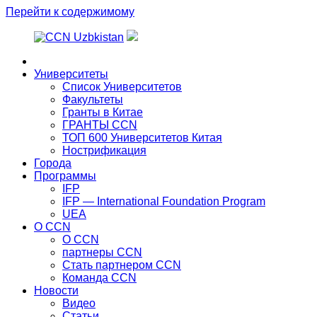
Перейти к содержимому
Главная
Университеты
Список Университетов
Факультеты
Гранты в Китае
ГРАНТЫ ССN
ТОП 600 Университетов Китая
Нострификация
Города
Программы
IFP
IFP — International Foundation Program
UEA
О CCN
О CCN
партнеры ССN
Стать партнером CCN
Команда ССN
Новости
Видео
Статьи