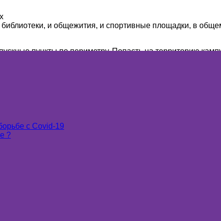
х
 библиотеки, и общежития, и спортивные площадки, в общем
ускные пункты по периметру. Попасть на территорию кампу
т иностранцев. Иностранных студентов очень тепло встреча
тся какая-либо помощь, то жители поднебесной с большой 
та является соблюдение Правил вуза, что обеспечивает до
ит от самого ученика!
борьбе с Covid-19
е ?
ия образования за рубежом — Китай занимает
3 место
после
00 иностранных студентов обучается в Китае. Китай вклады
 Узбекистана. Торговый оборот между КНР и Узбекистаном 
а 2,8 млрд долларов — доля импорта. Наша страна придае