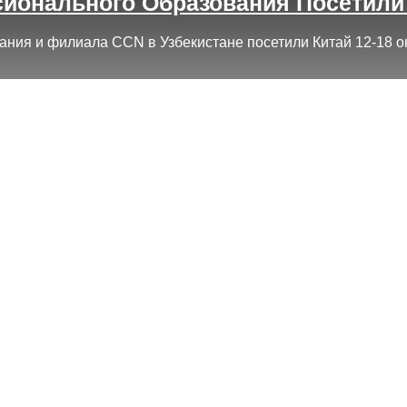
ионального Образования Посетили 
ия и филиала CCN в Узбекистане посетили Китай 12-18 ок