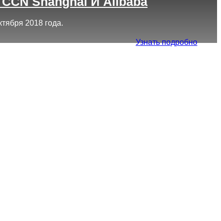
CCN Shanghai И Alibaba
тября 2018 года.
Узнать подробно