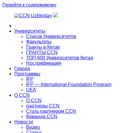
Перейти к содержимому
Главная
Университеты
Список Университетов
Факультеты
Гранты в Китае
ГРАНТЫ ССN
ТОП 600 Университетов Китая
Нострификация
Города
Программы
IFP
IFP — International Foundation Program
UEA
О CCN
О CCN
партнеры ССN
Стать партнером CCN
Команда ССN
Новости
Видео
Статьи