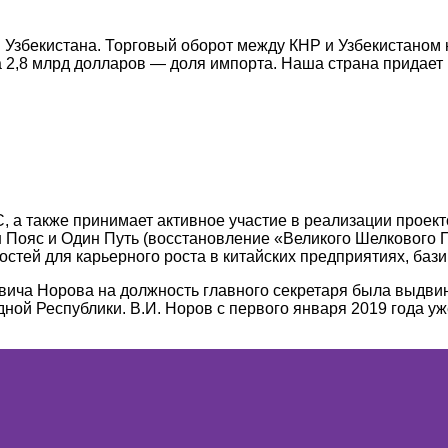
 Узбекистана. Торговый оборот между КНР и Узбекистаном 
а 2,8 млрд долларов — доля импорта. Наша страна придае
, а также принимает активное участие в реализации проек
 Пояс и Один Путь (восстановление «Великого Шелкового 
стей для карьерного роста в китайских предприятиях, баз
ича Норова на должность главного секретаря была выдви
ой Республики. В.И. Норов с первого января 2019 года уж
м китайского языка в странах мира, в том числе в Узбекис
 рынке — это перспектива отличного трудоустройства в к