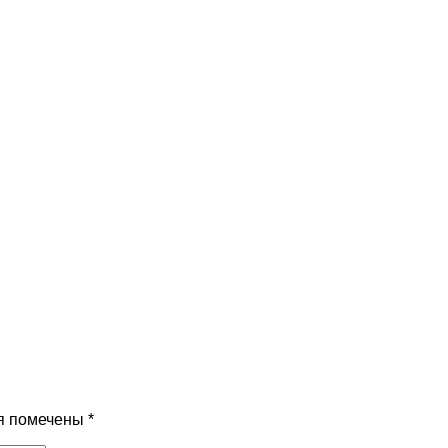
я помечены
*