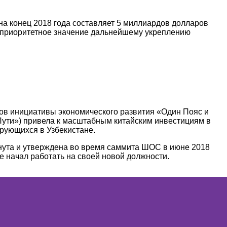
на конец 2018 года составляет 5 миллиардов долларов
т приоритетное значение дальнейшему укреплению
тов инициативы экономического развития «Один Пояс и
Пути») привела к масштабным китайским инвестициям в
ирующихся в Узбекистане.
нута и утверждена во время саммита ШОС в июне 2018
е начал работать на своей новой должности.
тане, растёт. Быстрые темпы роста экономики и солидное
рупных компаниях