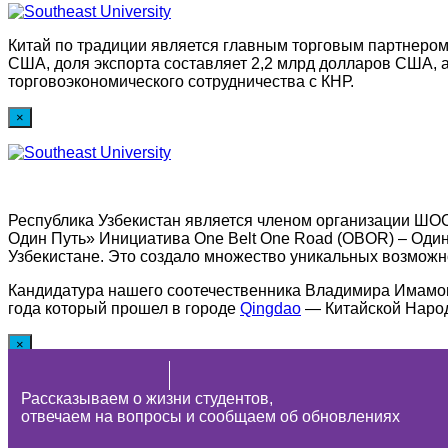
Китай по традиции является главным торговым партнером
США, доля экспорта составляет 2,2 млрд долларов США, 
торговоэкономического сотрудничества с КНР.
×
Республика Узбекистан является членом организации ШОС
Один Путь» Инициатива One Belt One Road (OBOR) – Один
Узбекистане. Это создало множество уникальных возможно
Кандидатура нашего соотечественника Владимира Имамов
года который прошел в городе
Qingdao
— Китайской Народн
×
Рассказываем о жизни студентов,
С каждым годом востребованность специалистов со знание
отвечаем на вопросы и сообщаем об обновлениях
место соответствующих компаний Поднебесной на мировом