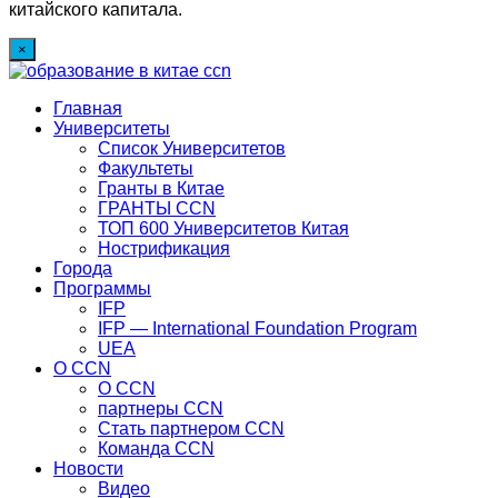
китайского капитала.
×
Главная
Университеты
Список Университетов
Факультеты
Гранты в Китае
ГРАНТЫ ССN
ТОП 600 Университетов Китая
Нострификация
Города
Программы
IFP
IFP — International Foundation Program
UEA
О CCN
О CCN
партнеры ССN
Стать партнером CCN
Команда ССN
Новости
Видео