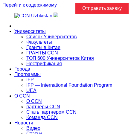
Перейти к содержимому
Отправить заявку
Главная
Университеты
Список Университетов
Факультеты
Гранты в Китае
ГРАНТЫ ССN
ТОП 600 Университетов Китая
Нострификация
Города
Программы
IFP
IFP — International Foundation Program
UEA
О CCN
О CCN
партнеры ССN
Стать партнером CCN
Команда ССN
Новости
Видео
Статьи