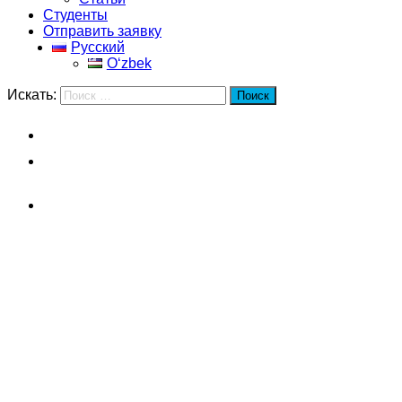
Студенты
Отправить заявку
Русский
Oʻzbek
Искать:
Поиск
Главная
Шанхайский университет
политических наук и права
Поступление
Шанхайский университет
политических наук и
права