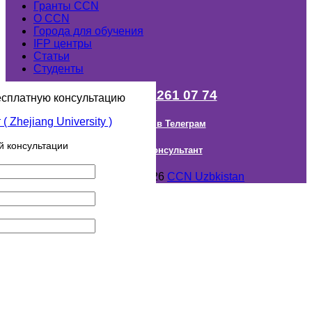
Гранты ССN
О ССN
Города для обучения
IFP центры
Статьи
Студенты
+998 (98) 261 07 74
есплатную консультацию
Наш канал в Телеграм
й консультации
Онлайн Консультант
Авторское право © 2018- 2026
CCN Uzbkistan