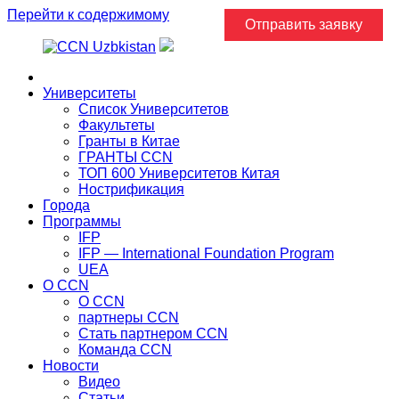
Перейти к содержимому
Отправить заявку
Главная
Университеты
Список Университетов
Факультеты
Гранты в Китае
ГРАНТЫ ССN
ТОП 600 Университетов Китая
Нострификация
Города
Программы
IFP
IFP — International Foundation Program
UEA
О CCN
О CCN
партнеры ССN
Стать партнером CCN
Команда ССN
Новости
Видео
Статьи