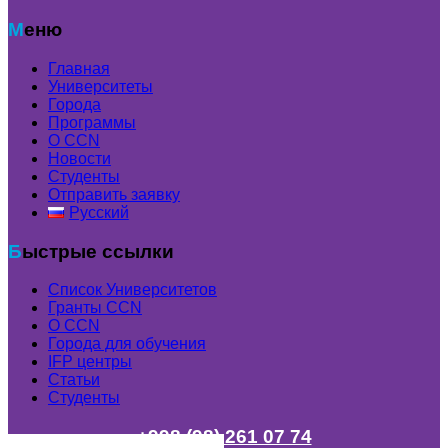
Меню
Главная
Университеты
Города
Программы
О CCN
Новости
Студенты
Отправить заявку
Русский
Быстрые ссылки
Список Университетов
Гранты ССN
О ССN
Города для обучения
IFP центры
Статьи
Студенты
+998 (98) 261 07 74