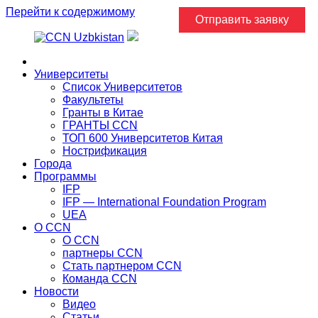
Перейти к содержимому
Отправить заявку
Главная
Университеты
Список Университетов
Факультеты
Гранты в Китае
ГРАНТЫ ССN
ТОП 600 Университетов Китая
Нострификация
Города
Программы
IFP
IFP — International Foundation Program
UEA
О CCN
О CCN
партнеры ССN
Стать партнером CCN
Команда ССN
Новости
Видео
Статьи