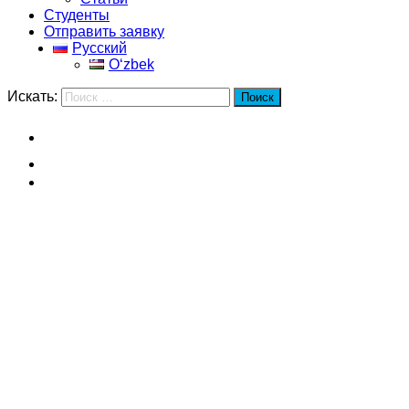
Студенты
Отправить заявку
Русский
Oʻzbek
Искать:
Поиск
Главная
Фуданьский университет
Студенты
Фуданьский университет
Студенты