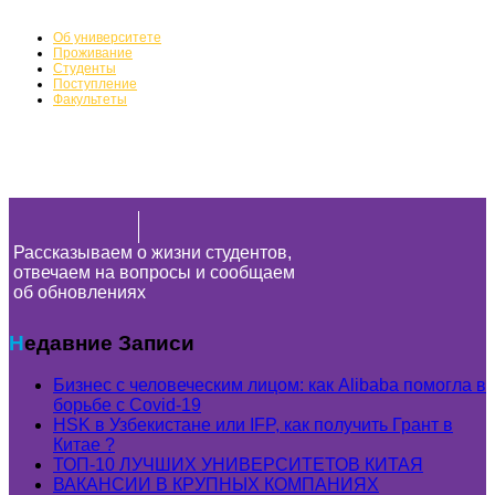
Об университете
Проживание
Студенты
Поступление
Факультеты
Рассказываем о жизни студентов,
отвечаем на вопросы и сообщаем
об обновлениях
Недавние Записи
Бизнес с человеческим лицом: как Alibaba помогла в
борьбе с Covid-19
HSK в Узбекистане или IFP, как получить Грант в
Китае ?
ТОП-10 ЛУЧШИХ УНИВЕРСИТЕТОВ КИТАЯ
ВАКАНСИИ В КРУПНЫХ КОМПАНИЯХ